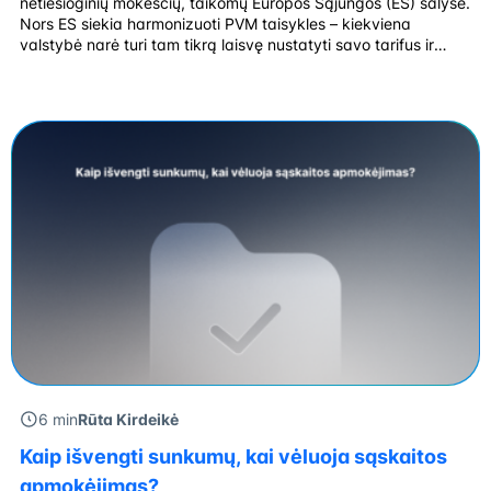
netiesioginių mokesčių, taikomų Europos Sąjungos (ES) šalyse.
Nors ES siekia harmonizuoti PVM taisykles – kiekviena
valstybė narė turi tam tikrą laisvę nustatyti savo tarifus ir
išimtis. Tai reiškia, kad PVM tarifai ES gali skirtis ne tik tarp
šalių, bet ir tarp prekių bei paslaugų kategorijų. Šie skirtumai
turi […]
6 min
Rūta Kirdeikė
Kaip išvengti sunkumų, kai vėluoja sąskaitos
apmokėjimas?