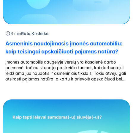
6 min
Rūta Kirdeikė
Asmeninis naudojimasis įmonės automobiliu:
kaip teisingai apskaičiuoti pajamas natūra?
Įmonės automobilis daugelyje verslų yra kasdienė darbo
priemonė, tačiau situacija pasikeičia tuomet, kai darbuotojui
leidžiama juo naudotis ir asmeniniais tikslais. Tokiu atveju gali
atsirasti pajamos natūra, o kartu ir prievolė apskaičiuoti bei
sumokėti mokesčius. Nors pajamų natūra tema nėra nauja,
praktikoje ji vis dar kelia daug klausimų. Ar pakanka vienos
kelionės savaitgalį? Ar būtina skaičiuoti […]