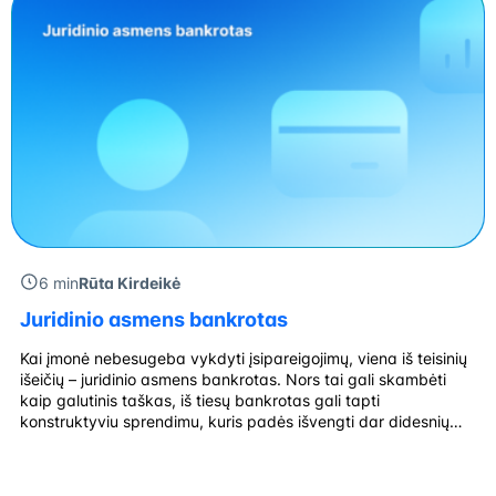
6 min
Rūta Kirdeikė
Juridinio asmens bankrotas
Kai įmonė nebesugeba vykdyti įsipareigojimų, viena iš teisinių
išeičių – juridinio asmens bankrotas. Nors tai gali skambėti
kaip galutinis taškas, iš tiesų bankrotas gali tapti
konstruktyviu sprendimu, kuris padės išvengti dar didesnių
nuostolių. Kas yra juridinio asmens bankrotas ir kokie jo tipai?
Juridinio asmens bankrotas – teisminis arba neteisminis
procesas, kurio metu įmonė nutraukia veiklą, […]