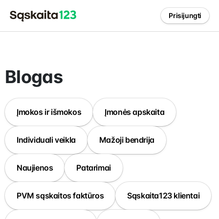
Prisijungti
Blogas
Įmokos ir išmokos
Įmonės apskaita
Individuali veikla
Mažoji bendrija
Naujienos
Patarimai
PVM sąskaitos faktūros
Sąskaita123 klientai