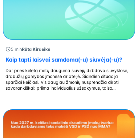
5 min
Rūta Kirdeikė
Kaip tapti laisvai samdoma(-u) siuvėja(-u)?
Dar prieš keletą metų dauguma siuvėjų dirbdavo siuvyklose,
drabužių gamybos įmonėse ar ateljė. Šiandien situacija
sparčiai keičiasi. Vis daugiau žmonių nusprendžia dirbti
savarankiškai: priima individualius užsakymus, taiso
drabužius, siuva pagal individualius išmatavimus ar net kuria
savo prekės ženklą. Laisvai samdoma siuvėja gali dirbti iš
namų, nuomotis nedideles dirbtuves arba klientus aptarnauti
nuotoliniu būdu, kai matavimai […]