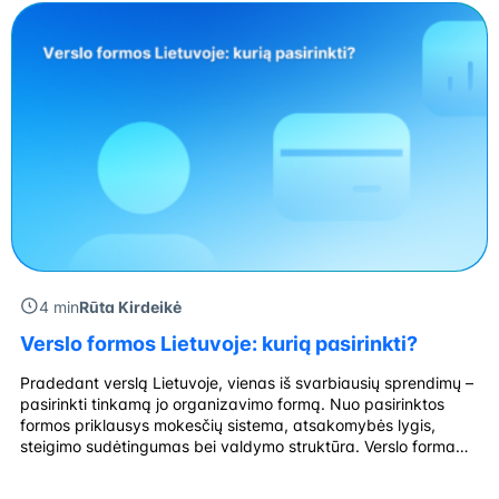
4 min
Rūta Kirdeikė
Verslo formos Lietuvoje: kurią pasirinkti?
Pradedant verslą Lietuvoje, vienas iš svarbiausių sprendimų –
pasirinkti tinkamą jo organizavimo formą. Nuo pasirinktos
formos priklausys mokesčių sistema, atsakomybės lygis,
steigimo sudėtingumas bei valdymo struktūra. Verslo forma
Atsakomybė Minimalus kapitalas Steigėjų skaičius Mokesčių
režimas Buhalterija Individuali veikla Neribota Nėra 1 GPM,