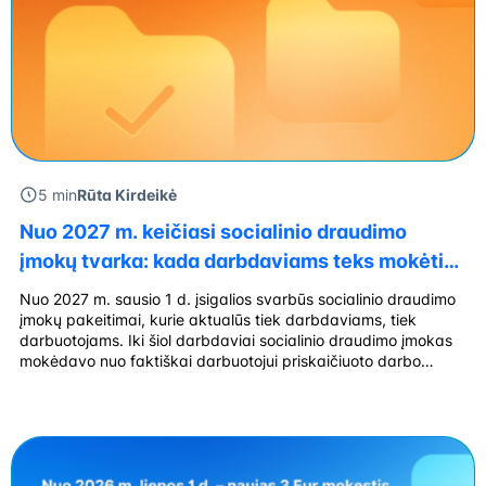
5 min
Rūta Kirdeikė
Nuo 2027 m. keičiasi socialinio draudimo
įmokų tvarka: kada darbdaviams teks mokėti
VSD ir PSD nuo MMA?
Nuo 2027 m. sausio 1 d. įsigalios svarbūs socialinio draudimo
įmokų pakeitimai, kurie aktualūs tiek darbdaviams, tiek
darbuotojams. Iki šiol darbdaviai socialinio draudimo įmokas
mokėdavo nuo faktiškai darbuotojui priskaičiuoto darbo
užmokesčio, tačiau naujoji tvarka tam tikrais atvejais numato
kitokį principą. Jeigu darbuotojas dirbs pas du ar daugiau
darbdavių, o bendra jo darbo užmokesčio suma nesieks […]