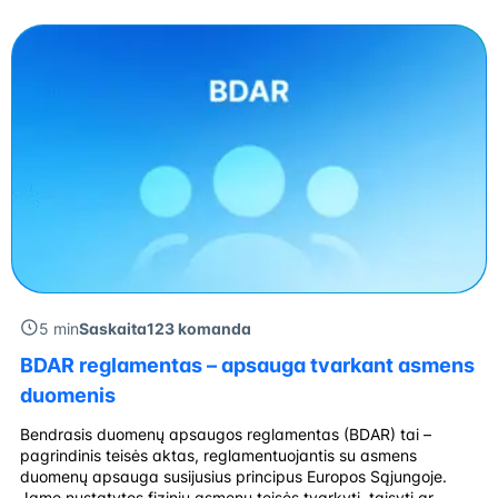
VSD, PSD Supaprastinta Individuali įmonė Neribota Nėra 1
GPM, VSD, PSD Paprasta Mažoji […]
5 min
Saskaita123 komanda
BDAR reglamentas – apsauga tvarkant asmens
duomenis
Bendrasis duomenų apsaugos reglamentas (BDAR) tai –
pagrindinis teisės aktas, reglamentuojantis su asmens
duomenų apsauga susijusius principus Europos Sąjungoje.
Jame nustatytos fizinių asmenų teisės tvarkyti, taisyti ar