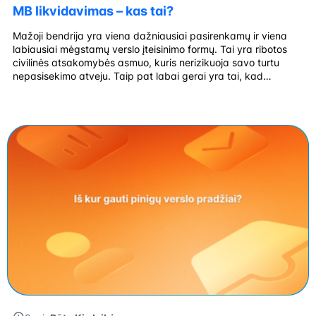
MB likvidavimas – kas tai?
Mažoji bendrija yra viena dažniausiai pasirenkamų ir viena
labiausiai mėgstamų verslo įteisinimo formų. Tai yra ribotos
civilinės atsakomybės asmuo, kuris nerizikuoja savo turtu
nepasisekimo atveju. Taip pat labai gerai yra tai, kad
nereikalingas įstatinis kapitalas, galiausiai, nors vadovas yra
vienas, tačiau bendrijos narių yra daugiau, tad galima
pasidalinti atsakomybes. Tiesa, ne visada yra sėkminga.
Tuomet […]