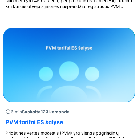
šiuo metu yra 45 000 eurų per paskutinius 12 mėnesių. Tačiau
kai kuriais atvejais įmonės nusprendžia registruotis PVM
mokėtojomis savanoriškai, pavyzdžiui, norėdamos
bendradarbiauti su kitomis PVM mokėtojomis ar siekdamos
susigrąžinti pirkimų PVM. Registracija per Mano VMI sistemą
Norint įsiregistruoti […]
6 min
Saskaita123 komanda
PVM tarifai ES šalyse
Pridėtinės vertės mokestis (PVM) yra vienas pagrindinių