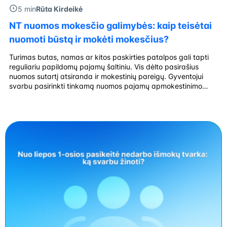
5 min
Rūta Kirdeikė
NT nuomos mokesčio galimybės: kaip teisėtai
nuomoti būstą ir mokėti mokesčius?
Turimas butas, namas ar kitos paskirties patalpos gali tapti
reguliariu papildomų pajamų šaltiniu. Vis dėlto pasirašius
nuomos sutartį atsiranda ir mokestinių pareigų. Gyventojui
svarbu pasirinkti tinkamą nuomos pajamų apmokestinimo
būdą, žinoti, kas turi sumokėti gyventojų pajamų mokestį, ir
laiku deklaruoti gautas pajamas. Gyvenamosios paskirties
patalpų savininkas dažniausiai gali rinktis iš dviejų variantų:
įsigyti verslo liudijimą […]