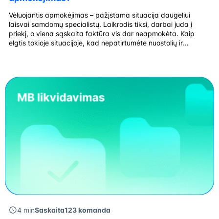
Vėluojantis apmokėjimas – pažįstama situacija daugeliui
laisvai samdomų specialistų. Laikrodis tiksi, darbai juda į
priekį, o viena sąskaita faktūra vis dar neapmokėta. Kaip
elgtis tokioje situacijoje, kad nepatirtumėte nuostolių ir
išlaikytumėte gerus santykius su klientu? Kodėl laiku
apmokėtos sąskaitos tokios svarbios? Laiku sumokėtos
sąskaitos užtikrina sklandų pinigų srautą. Tai leidžia lengviau
planuoti išlaidas, investicijas ir […]
4 min
Saskaita123 komanda