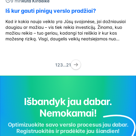
9 min
Rūta Kirdeikė
Iš kur gauti pinigų verslo pradžiai?
Kad ir kokia nauja veikla yra Jūsų svajonėse, jai dažniausiai
daugiau ar mažiau – vis tiek reikia investicijų. Žinoma, kuo
mažiau reikia – tuo geriau, kadangi tai reiškia ir kur kas
mažesnę riziką. Visgi, daugelis veiklų neatsiejamos nuo
finansinių kaštų, tad investicija verslui – visiškai natūrali
praktika. Lengvatinės paskolos suteikia lanksčias paskolų
sąlygas naujoms įmonėms, […]
1
2
3
…
21
Išbandyk jau dabar.
Nemokamai!
Optimizuokite savo verslo procesus jau dabar.
Registruokitės ir pradėkite jau šiandien!