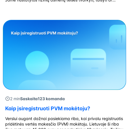
naikinti savo asmens duomenis, siekiant apsaugoti juos nuo
neteisėto disponavimo ar perdavimo į trečiosioms šalims. Nuo
kada taikomas šis reglamentas? BDAR reglamentas įsigaliojo
nuo 2018 metų gegužės 25 […]
2 min
Saskaita123 komanda
Kaip įsiregistruoti PVM mokėtoju?
Verslui augant dažnai pasiekiama riba, kai privalu registruotis
pridėtinės vertės mokesčio (PVM) mokėtoju. Lietuvoje ši riba