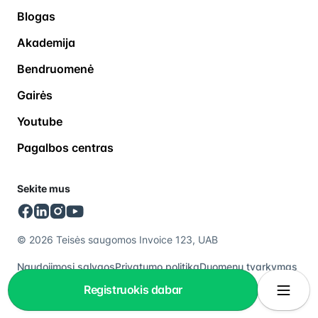
Blogas
Akademija
Bendruomenė
Gairės
Youtube
Pagalbos centras
Sekite mus
© 2026 Teisės saugomos Invoice 123, UAB
Naudojimosi sąlygos
Privatumo politika
Duomenų tvarkymas
Rinkodaros taisyklės
Registruokis dabar