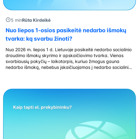
5 min
Rūta Kirdeikė
Nuo liepos 1-osios pasikeitė nedarbo išmokų
tvarka: ką svarbu žinoti?
Nuo 2026 m. liepos 1 d. Lietuvoje pasikeitė nedarbo socialinio
draudimo išmokų skyrimo ir apskaičiavimo tvarka. Vienas
svarbiausių pokyčių – laikotarpis, kuriuo žmogus gauna
nedarbo išmoką, nebebus įskaičiuojamas į nedarbo socialinio
draudimo stažą. Kalbama ne apie bendrąjį darbo ar pensijų
socialinio draudimo stažą, bet apie stažą, reikalingą teisei į
naują nedarbo išmoką įgyti. Vien registracija […]