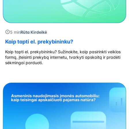
5 min
Rūta Kirdeikė
Kaip tapti el. prekybininku?
Kaip tapti el. prekybininku? Sužinokite, kaip pasirinkti veiklos
formą, įteisinti prekybą internetu, tvarkyti apskaitą ir pradėti
sėkmingai parduoti.