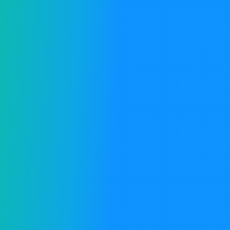
Rekomenduoja tie,
kurie jau naudojasi.
ika
Sąnaudos
Žymos