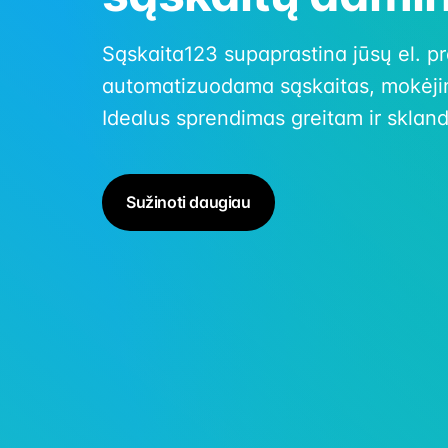
Sąskaita123 supaprastina jūsų el. p
automatizuodama sąskaitas, mokėjim
Idealus sprendimas greitam ir sklan
Sužinoti daugiau