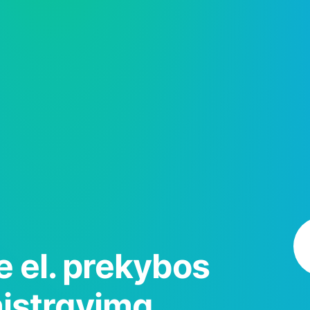
tvarkyti
s daugiau
erinėmis
s ir
kinį
e el. prekybos
istravimą