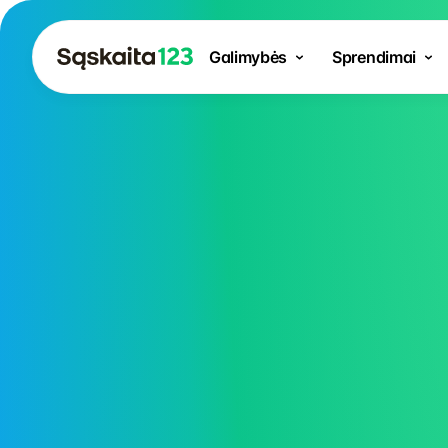
Galimybės
Sprendimai
JAU IR SU D
I
Sąskaitų išr
paprastas k
Atsakingai sukurta jūsų verslo kasdi
automatizuotas sąskaitų valdymas 