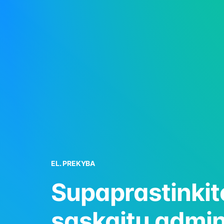
Intuityvi ir paprasta naudoti sistema leidžia greitai 
apskaitą, sumažinant klaidų riziką ir padedant jum
dėmesio skirti svarbiausiems verslo reikalams. Su
Sąskaita123 apskaita tampa greita ir paprasta.
Sąskaita123 lengvai integruojama su kitomis buhalt
programomis, užtikrinant sklandžius duomenų mainu
automatizuotus procesus. Tai padeda sumažinti ran
darbą ir efektyviau tvarkyti verslo informaciją.
EL. PREKYBA
Supaprastinkit
sąskaitų admin