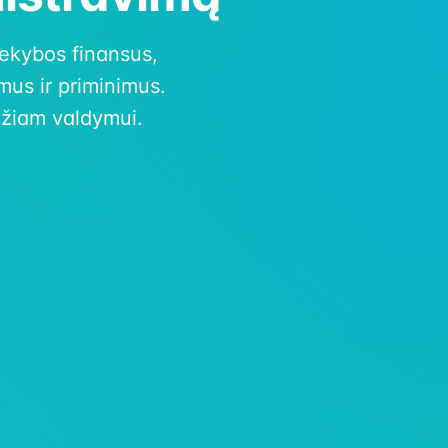
rekybos finansus,
us ir priminimus.
džiam valdymui.