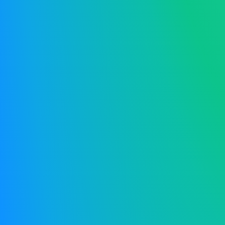
Klientai vertina Sąskaita123 kaip lengvai naudojam
sprendimą. Intuityvi sąsaja leidžia tvarkyti apskaitą 
be streso, net neturint buhalterinės patirties.
Naudodamiesi Sąskaita123, sutaupysite vertingo lai