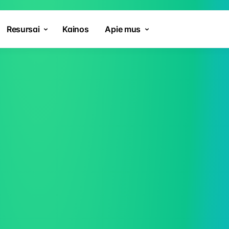
Resursai
Kainos
Apie mus
ašymas,
aip
enybei –
už
patrauklią kainą.