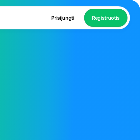
Prisijungti
Registruotis
4.8
Puikiai