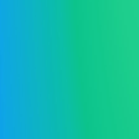
Registruokis dabar
14 dienų 
Priminimai
El. prekyba