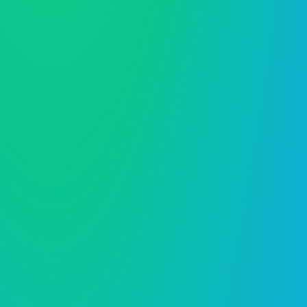
ą
greitai ir
ko.