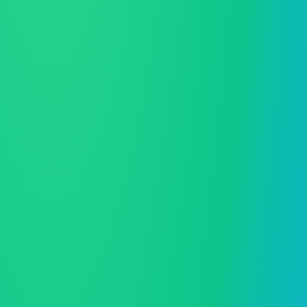
nemokamai
Individuali veikla
Buhalterija
Aiški statist