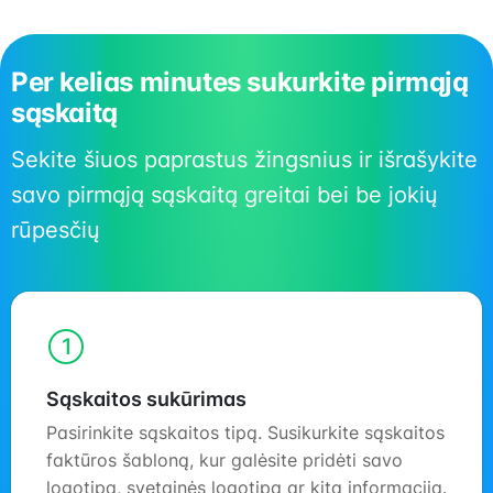
Per kelias minutes sukurkite pirmąją
sąskaitą
Sekite šiuos paprastus žingsnius ir išrašykite
savo pirmąją sąskaitą greitai bei be jokių
rūpesčių
1
Sąskaitos sukūrimas
Pasirinkite sąskaitos tipą. Susikurkite sąskaitos
faktūros šabloną, kur galėsite pridėti savo
logotipą, svetainės logotipą ar kitą informaciją.