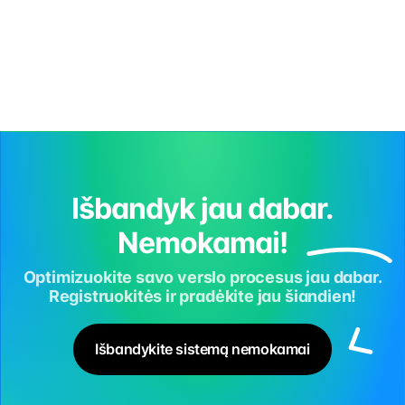
Išbandyk jau dabar.
Nemokamai!
Optimizuokite savo verslo procesus jau dabar.
Registruokitės ir pradėkite jau šiandien!
Išbandykite sistemą nemokamai