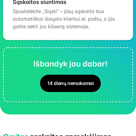
Sąskaitos siuntimas
Spustelėkite „Siųsti“ – jūsų sąskaita bus
automatiškai išsiųsta klientui el. paštu, o jūs
galite sekti jos būseną sistemoje.
Išbandyk jau dabar!
14 dienų nemokamai