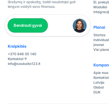
išrašymą ir apskaitą, todėl naudotojai gali
El. preky
lengvai valdyti savo finansus.
Moduliai
Integraci
Bendrauti gyvai
Planai
Startas
Individual
Įmonei
Kreipkitės
Visi plana
+370 646 05 140
Kontaktai
info@saskaita123.lt
Kompani
Apie mus
Kontaktai
Latvija
Global
DUK