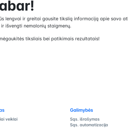
dabar!
 lengvai ir greitai gausite tikslią informaciją apie savo at
 ir išvengti nemalonių staigmenų.
ėgaukitės tiksliais bei patikimais rezultatais!
as
Galimybės
iai veiklai
Sąs. išrašymas
Sąs. automatizacija