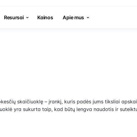
Resursai
Kainos
Apie mus
esčių skaičiuoklę – įrankį, kuris padės jums tiksliai apsk
iuoklė yra sukurta taip, kad būtų lengva naudotis ir suteikt