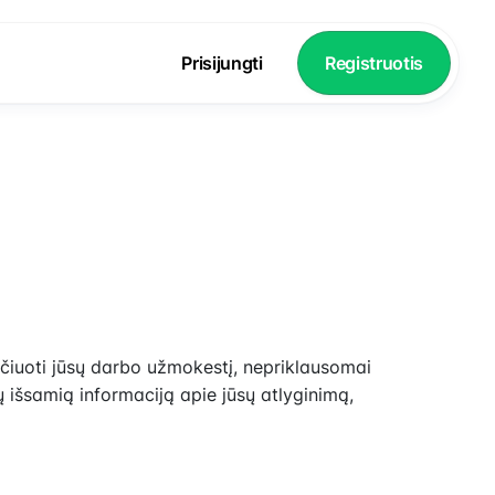
Prisijungti
Registruotis
aičiuoti jūsų darbo užmokestį, nepriklausomai
ų išsamią informaciją apie jūsų atlyginimą,