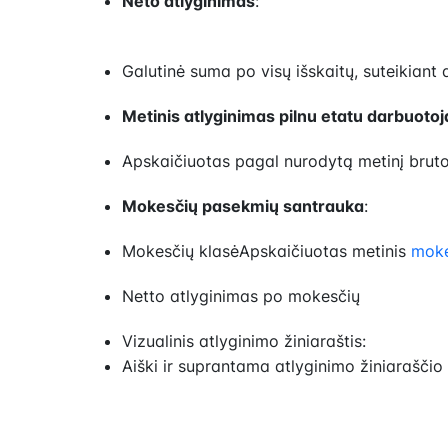
Neto atlyginimas
:
Galutinė suma po visų išskaitų, suteikiant
Metinis atlyginimas pilnu etatu darbuoto
Apskaičiuotas pagal nurodytą metinį brut
Mokesčių pasekmių santrauka
:
Mokesčių klasėApskaičiuotas metinis
moke
Netto atlyginimas po mokesčių
Vizualinis atlyginimo žiniaraštis:
Aiški ir suprantama atlyginimo žiniaraščio 