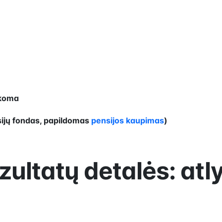
ikoma
nsijų fondas, papildomas
pensijos kaupimas
)
zultatų detalės: atl