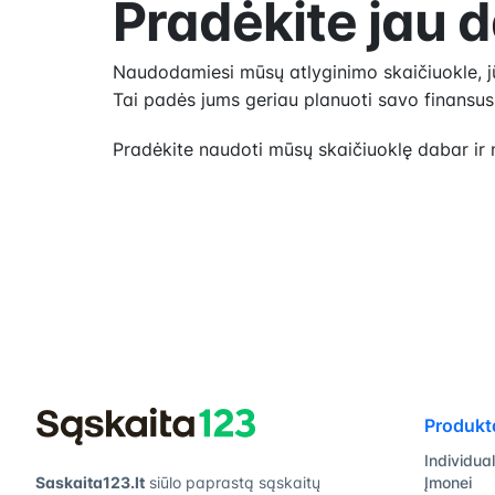
Pradėkite jau 
Naudodamiesi mūsų atlyginimo skaičiuokle, jūs
Tai padės jums geriau planuoti savo finansus
Pradėkite naudoti mūsų skaičiuoklę dabar ir m
Produkt
Individual
Saskaita123.lt
siūlo paprastą sąskaitų
Įmonei