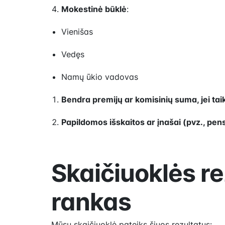
Mokestinė būklė
:
Vienišas
Vedęs
Namų ūkio vadovas
Bendra premijų ar komisinių suma, jei ta
Papildomos išskaitos ar įnašai (pvz., pe
Skaičiuoklės re
rankas
Mūsų skaičiuoklė pateiks šiuos rezultatus: