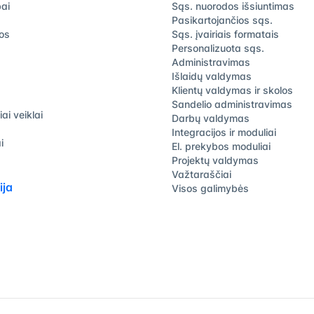
bai
Sąs. nuorodos išsiuntimas
Pasikartojančios sąs.
jos
Sąs. įvairiais formatais
Personalizuota sąs.
Administravimas
Išlaidų valdymas
Klientų valdymas ir skolos
Sandelio administravimas
iai veiklai
Darbų valdymas
Integracijos ir moduliai
i
El. prekybos moduliai
Projektų valdymas
Važtaraščiai
ja
Visos galimybės