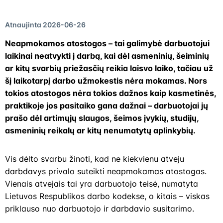
Atnaujinta 2026-06-26
Neapmokamos atostogos – tai galimybė darbuotojui
laikinai neatvykti į darbą, kai dėl asmeninių, šeiminių
ar kitų svarbių priežasčių reikia laisvo laiko, tačiau už
šį laikotarpį darbo užmokestis nėra mokamas. Nors
tokios atostogos nėra tokios dažnos kaip kasmetinės,
praktikoje jos pasitaiko gana dažnai – darbuotojai jų
prašo dėl artimųjų slaugos, šeimos įvykių, studijų,
asmeninių reikalų ar kitų nenumatytų aplinkybių.
Vis dėlto svarbu žinoti, kad ne kiekvienu atveju
darbdavys privalo suteikti neapmokamas atostogas.
Vienais atvejais tai yra darbuotojo teisė, numatyta
Lietuvos Respublikos darbo kodekse, o kitais – viskas
priklauso nuo darbuotojo ir darbdavio susitarimo.