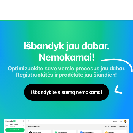
Išbandyk jau dabar.
Nemokamai!
Optimizuokite savo verslo procesus jau dabar.
Registruokitės ir pradėkite jau šiandien!
Išbandykite sistemą nemokamai