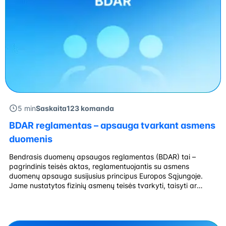
5 min
Saskaita123 komanda
BDAR reglamentas – apsauga tvarkant asmens
duomenis
Bendrasis duomenų apsaugos reglamentas (BDAR) tai –
pagrindinis teisės aktas, reglamentuojantis su asmens
duomenų apsauga susijusius principus Europos Sąjungoje.
Jame nustatytos fizinių asmenų teisės tvarkyti, taisyti ar
naikinti savo asmens duomenis, siekiant apsaugoti juos nuo
neteisėto disponavimo ar perdavimo į trečiosioms šalims. Nuo
kada taikomas šis reglamentas? BDAR reglamentas įsigaliojo
nuo 2018 metų gegužės 25 […]