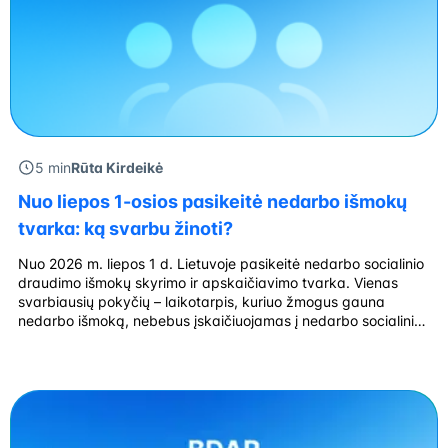
5 min
Rūta Kirdeikė
Nuo liepos 1-osios pasikeitė nedarbo išmokų
tvarka: ką svarbu žinoti?
Nuo 2026 m. liepos 1 d. Lietuvoje pasikeitė nedarbo socialinio
draudimo išmokų skyrimo ir apskaičiavimo tvarka. Vienas
svarbiausių pokyčių – laikotarpis, kuriuo žmogus gauna
nedarbo išmoką, nebebus įskaičiuojamas į nedarbo socialinio
draudimo stažą. Kalbama ne apie bendrąjį darbo ar pensijų
socialinio draudimo stažą, bet apie stažą, reikalingą teisei į
naują nedarbo išmoką įgyti. Vien registracija […]