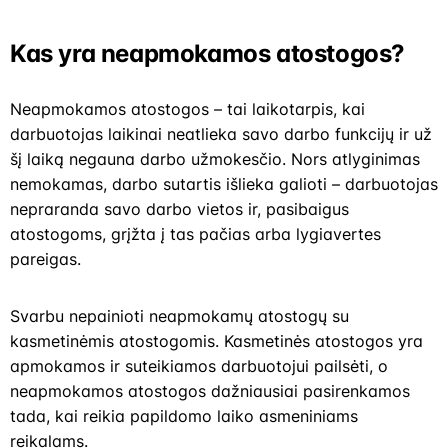
Kas yra neapmokamos atostogos?
Neapmokamos atostogos – tai laikotarpis, kai
darbuotojas laikinai neatlieka savo darbo funkcijų ir už
šį laiką negauna darbo užmokesčio. Nors atlyginimas
nemokamas, darbo sutartis išlieka galioti – darbuotojas
nepraranda savo darbo vietos ir, pasibaigus
atostogoms, grįžta į tas pačias arba lygiavertes
pareigas.
Svarbu nepainioti neapmokamų atostogų su
kasmetinėmis atostogomis. Kasmetinės atostogos yra
apmokamos ir suteikiamos darbuotojui pailsėti, o
neapmokamos atostogos dažniausiai pasirenkamos
tada, kai reikia papildomo laiko asmeniniams
reikalams.