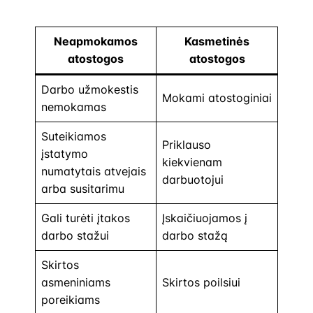
Neapmokamos
Kasmetinės
atostogos
atostogos
Darbo užmokestis
Mokami atostoginiai
nemokamas
Suteikiamos
Priklauso
įstatymo
kiekvienam
numatytais atvejais
darbuotojui
arba susitarimu
Gali turėti įtakos
Įskaičiuojamos į
darbo stažui
darbo stažą
Skirtos
asmeniniams
Skirtos poilsiui
poreikiams