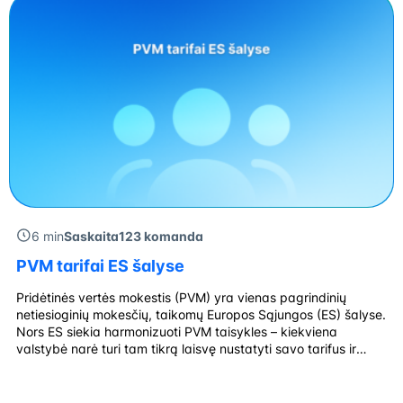
6 min
Saskaita123 komanda
PVM tarifai ES šalyse
Pridėtinės vertės mokestis (PVM) yra vienas pagrindinių
netiesioginių mokesčių, taikomų Europos Sąjungos (ES) šalyse.
Nors ES siekia harmonizuoti PVM taisykles – kiekviena
valstybė narė turi tam tikrą laisvę nustatyti savo tarifus ir
išimtis. Tai reiškia, kad PVM tarifai ES gali skirtis ne tik tarp
šalių, bet ir tarp prekių bei paslaugų kategorijų. Šie skirtumai
turi […]