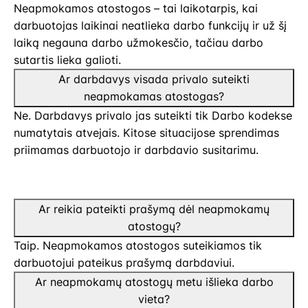
Neapmokamos atostogos – tai laikotarpis, kai
darbuotojas laikinai neatlieka darbo funkcijų ir už šį
laiką negauna darbo užmokesčio, tačiau darbo
sutartis lieka galioti.
Ar darbdavys visada privalo suteikti
neapmokamas atostogas?
Ne. Darbdavys privalo jas suteikti tik Darbo kodekse
numatytais atvejais. Kitose situacijose sprendimas
priimamas darbuotojo ir darbdavio susitarimu.
Ar reikia pateikti prašymą dėl neapmokamų
atostogų?
Taip. Neapmokamos atostogos suteikiamos tik
darbuotojui pateikus prašymą darbdaviui.
Ar neapmokamų atostogų metu išlieka darbo
vieta?