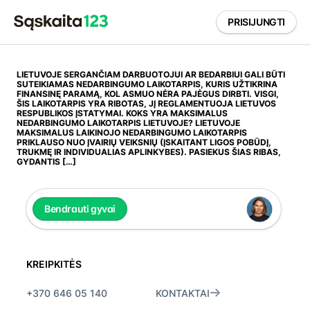
PRISIJUNGTI
LIETUVOJE SERGANČIAM DARBUOTOJUI AR BEDARBIUI GALI BŪTI
SUTEIKIAMAS NEDARBINGUMO LAIKOTARPIS, KURIS UŽTIKRINA
FINANSINĘ PARAMĄ, KOL ASMUO NĖRA PAJĖGUS DIRBTI. VISGI,
ŠIS LAIKOTARPIS YRA RIBOTAS, JĮ REGLAMENTUOJA LIETUVOS
RESPUBLIKOS ĮSTATYMAI. KOKS YRA MAKSIMALUS
NEDARBINGUMO LAIKOTARPIS LIETUVOJE? LIETUVOJE
MAKSIMALUS LAIKINOJO NEDARBINGUMO LAIKOTARPIS
PRIKLAUSO NUO ĮVAIRIŲ VEIKSNIŲ (ĮSKAITANT LIGOS POBŪDĮ,
TRUKMĘ IR INDIVIDUALIAS APLINKYBES). PASIEKUS ŠIAS RIBAS,
GYDANTIS […]
Bendrauti gyvai
KREIPKITĖS
+370 646 05 140
KONTAKTAI