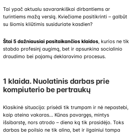
Tai ypač aktualu savarankiškai dirbantiems ar
turintiems mažą verslą. Kviečiame pasitikrinti – galbūt
su šiomis kliūtimis susiduriate kasdien?
Štai 5 dažniausiai pasitaikančios klaidos
, kurios ne tik
stabdo profesinį augimą, bet ir apsunkina socialinio
draudimo bei pajamų deklaravimo procesus.
1 klaida. Nuolatinis darbas prie
kompiuterio be pertraukų
Klasikinė situacija: prisėdi tik trumpam ir nė nepastebi,
kaip ateina vakaras… Kūnas pavargęs, mintys
išsibarstę, nors atrodo – diena ką tik prasidėjo. Toks
darbas be poilsio ne tik alina, bet ir ilgainiui tampa