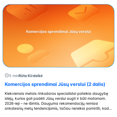
sąlygas naujoms įmonėms, […]
5 min
Rūta Kirdeikė
Komercijos sprendimai Jūsų verslui (2 dalis)
Kiekvienais metais rinkodaros specialistai pateikia daugybę
idėjų, kurios gali padėti Jūsų verslui augti ir būti matomam.
2026-ieji – ne išimtis. Dauguma rekomendacijų remiasi
ankstesnių metų tendencijomis, tačiau nereikia pamiršti, kad
technologijos nestovi vietoje – atsiranda vis daugiau išmanių