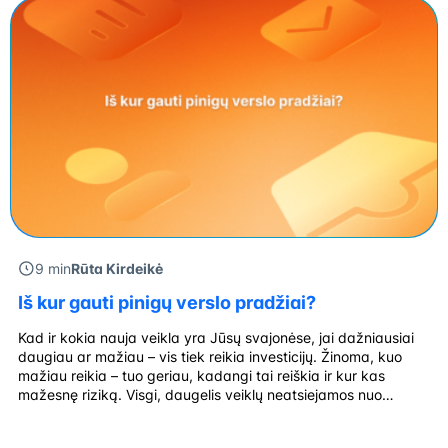
9 min
Rūta Kirdeikė
Iš kur gauti pinigų verslo pradžiai?
Kad ir kokia nauja veikla yra Jūsų svajonėse, jai dažniausiai
daugiau ar mažiau – vis tiek reikia investicijų. Žinoma, kuo
mažiau reikia – tuo geriau, kadangi tai reiškia ir kur kas
mažesnę riziką. Visgi, daugelis veiklų neatsiejamos nuo
finansinių kaštų, tad investicija verslui – visiškai natūrali
praktika. Lengvatinės paskolos suteikia lanksčias paskolų