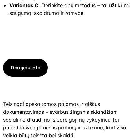
Variantas C.
Derinkite abu metodus – tai užtikrina
saugumą, skaidrumą ir ramybę.
Paslaugų teikimo sutarties šablonas
Daugiau info
Teisingai apskaitomos pajamos ir aiškus
dokumentavimas – svarbus žingsnis sklandžiam
socialinio draudimo įsipareigojimų vykdymui. Tai
padeda išvengti nesusipratimų ir užtikrina, kad visa
veikla būtų teisėta bei skaidri.