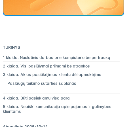
TURINYS
1 klaida. Nuolatinis darbas prie kompiuterio be pertraukų
2 klaida. Visi pasiūlymai priimami be atrankos
3 klaida. Aklas pasitikėjimas klientu dėl apmokėjimo
Paslaugų teikimo sutarties šablonas
4 klaida. Būti pasiekiamu visą parą
5 klaida. Neaiški komunikacija apie pajamas ir galimybes
klientams
Atnaujinta 2025-10-14