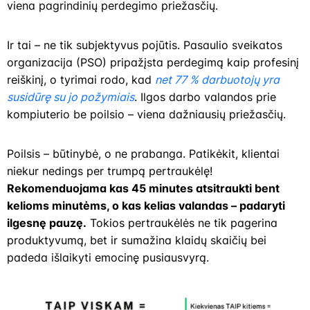
viena pagrindinių perdegimo priežasčių.
Ir tai – ne tik subjektyvus pojūtis. Pasaulio sveikatos
organizacija (PSO) pripažįsta perdegimą kaip profesinį
reiškinį, o tyrimai rodo, kad
net 77 % darbuotojų yra
susidūrę su jo požymiais
. Ilgos darbo valandos prie
kompiuterio be poilsio – viena dažniausių priežasčių.
Poilsis – būtinybė, o ne prabanga. Patikėkit, klientai
niekur nedings per trumpą pertraukėlę!
Rekomenduojama kas 45 minutes atsitraukti bent
kelioms minutėms, o kas kelias valandas – padaryti
ilgesnę pauzę.
Tokios pertraukėlės ne tik pagerina
produktyvumą, bet ir sumažina klaidų skaičių bei
padeda išlaikyti emocinę pusiausvyrą.