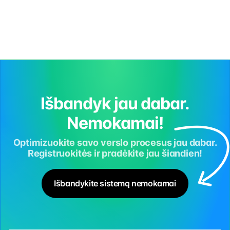
pateiktas iš anksto. Žemiau pateikiame tinkamai suformuluoto
prašymo pavyzdį, kurį galite atsisiųsti ir naudoti. Patvirtinus
prašymą, personalo skyrius pasirūpina visais reikalingais
dokumentais ir atnaujina atostogų […]
Išbandyk jau dabar.
Nemokamai!
Optimizuokite savo verslo procesus jau dabar.
Registruokitės ir pradėkite jau šiandien!
Išbandykite sistemą nemokamai