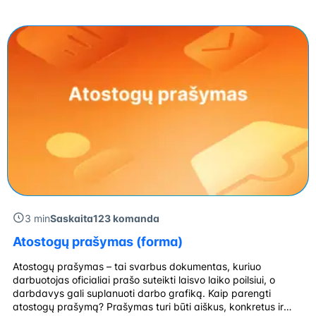
įrankių ir programėlių, keičiasi vartotojų įpročiai, o kartu su jais
– ir verslo galimybės. Anksčiau 2026-aisiais Fizinė parduotuvė
[…]
3 min
Saskaita123 komanda
Atostogų prašymas (forma)
Atostogų prašymas – tai svarbus dokumentas, kuriuo
darbuotojas oficialiai prašo suteikti laisvo laiko poilsiui, o
darbdavys gali suplanuoti darbo grafiką. Kaip parengti
atostogų prašymą? Prašymas turi būti aiškus, konkretus ir