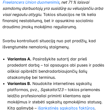
Freelancers Union duomenimis
, net 71 % laisvai
samdomų darbuotojų yra susidūrę su vėluojančiu arba
visai negautu atlygiu
. Tokios situacijos ne tik kelia
finansinį nestabilumą, bet ir apsunkina socialinio
draudimo įmokų mokėjimo reguliarumą.
Svarbu kontroliuoti situaciją nuo pat pradžių, kad
išvengtumėte nemalonių staigmenų.
Variantas A.
Pasirašykite sutartį dar prieš
pradedant darbą – tai apsaugos abi puses ir padės
aiškiai apibrėžti bendradarbiaujančių šalių
atsakomybę bei terminus.
Variantas B.
Naudokite internetines sąskaitų
platformas, pvz.,
Sąskaita123
– tokios priemonės
leidžia profesionaliai priminti klientams apie
mokėjimus ir stebėti sąskaitų apmokėjimo statusą.
Kita galimybė –
išankstinės sąskaitos faktūros
.