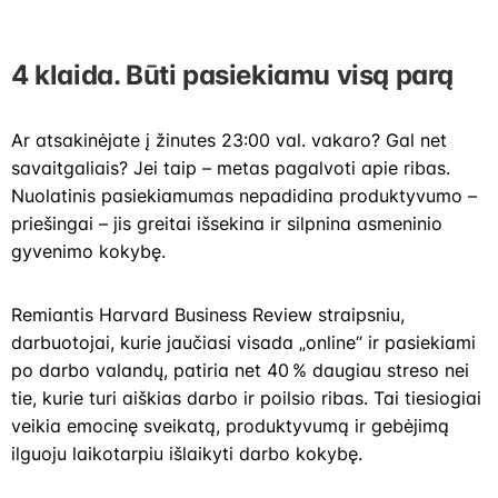
4 klaida. Būti pasiekiamu visą parą
Ar atsakinėjate į žinutes 23:00 val. vakaro? Gal net
savaitgaliais? Jei taip – metas pagalvoti apie ribas.
Nuolatinis pasiekiamumas nepadidina produktyvumo –
priešingai – jis greitai išsekina ir silpnina asmeninio
gyvenimo kokybę.
Remiantis Harvard Business Review straipsniu,
darbuotojai, kurie jaučiasi visada „online“ ir pasiekiami
po darbo valandų, patiria net 40 % daugiau streso nei
tie, kurie turi aiškias darbo ir poilsio ribas. Tai tiesiogiai
veikia emocinę sveikatą, produktyvumą ir gebėjimą
ilguoju laikotarpiu išlaikyti darbo kokybę.