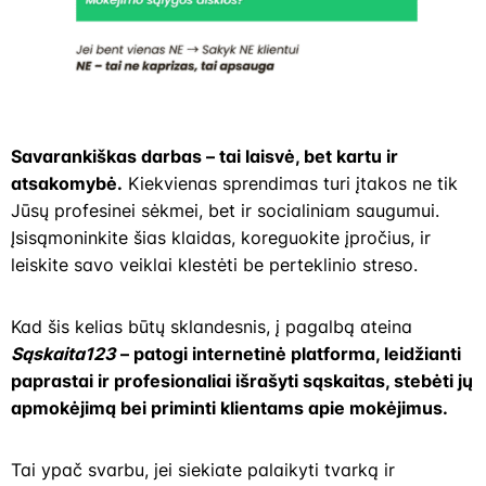
Savarankiškas darbas – tai laisvė, bet kartu ir
atsakomybė.
Kiekvienas sprendimas turi įtakos ne tik
Jūsų profesinei sėkmei, bet ir socialiniam saugumui.
Įsisąmoninkite šias klaidas, koreguokite įpročius, ir
leiskite savo veiklai klestėti be perteklinio streso.
Kad šis kelias būtų sklandesnis, į pagalbą ateina
Sąskaita123
– patogi internetinė platforma, leidžianti
paprastai ir profesionaliai išrašyti sąskaitas, stebėti jų
apmokėjimą bei priminti klientams apie mokėjimus.
Tai ypač svarbu, jei siekiate palaikyti tvarką ir