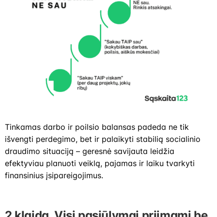
Tinkamas darbo ir poilsio balansas padeda ne tik
išvengti perdegimo, bet ir palaikyti stabilią socialinio
draudimo situaciją – geresnė savijauta leidžia
efektyviau planuoti veiklą, pajamas ir laiku tvarkyti
finansinius įsipareigojimus.
2 klaida. Visi pasiūlymai priimami be