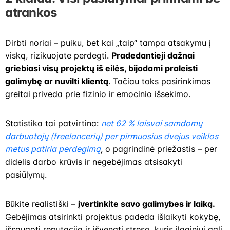
atrankos
Dirbti noriai – puiku, bet kai „taip“ tampa atsakymu į
viską, rizikuojate perdegti.
Pradedantieji dažnai
griebiasi visų projektų iš eilės, bijodami praleisti
galimybę ar nuvilti klientą
. Tačiau toks pasirinkimas
greitai priveda prie fizinio ir emocinio išsekimo.
Statistika tai patvirtina:
net 62 % laisvai samdomų
darbuotojų (freelancerių) per pirmuosius dvejus veiklos
metus patiria perdegimą
,
o pagrindinė priežastis – per
didelis darbo krūvis ir negebėjimas atsisakyti
pasiūlymų.
Būkite realistiški –
įvertinkite savo galimybes ir laiką.
Gebėjimas atsirinkti projektus padeda išlaikyti kokybę,
išsaugoti reputaciją ir išvengti streso, kuris ilgainiui gali