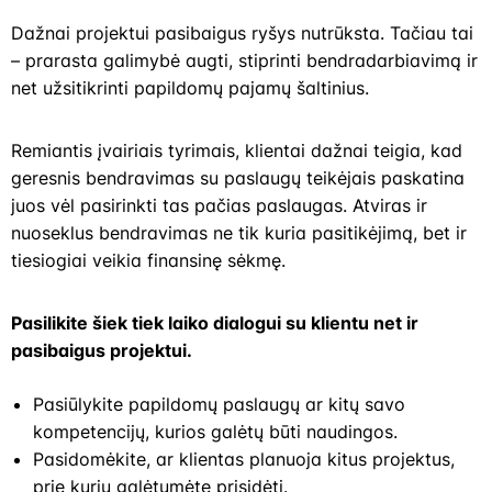
Dažnai projektui pasibaigus ryšys nutrūksta. Tačiau tai
– prarasta galimybė augti, stiprinti bendradarbiavimą ir
net užsitikrinti papildomų pajamų šaltinius.
Remiantis įvairiais tyrimais, klientai dažnai teigia, kad
geresnis bendravimas su paslaugų teikėjais paskatina
juos vėl pasirinkti tas pačias paslaugas. Atviras ir
nuoseklus bendravimas ne tik kuria pasitikėjimą, bet ir
tiesiogiai veikia finansinę sėkmę.
Pasilikite šiek tiek laiko dialogui su klientu net ir
pasibaigus projektui.
Pasiūlykite papildomų paslaugų ar kitų savo
kompetencijų, kurios galėtų būti naudingos.
Pasidomėkite, ar klientas planuoja kitus projektus,
prie kurių galėtumėte prisidėti.