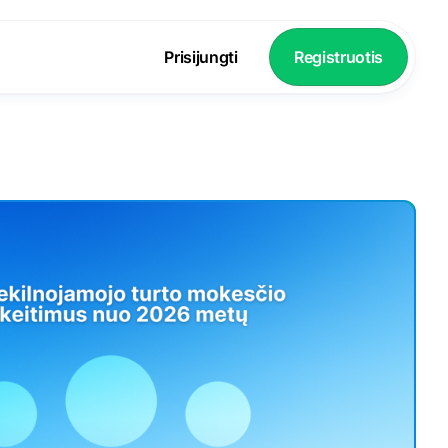
Prisijungti
Registruotis