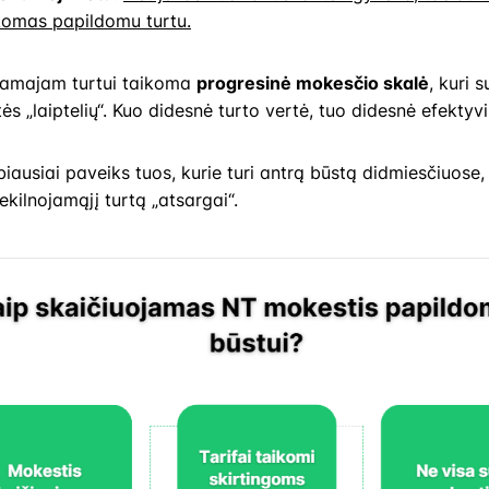
komas papildomu turtu.
jamajam turtui taikoma
progresinė mokesčio skalė
, kuri 
ės „laiptelių“. Kuo didesnė turto vertė, tuo didesnė efekty
biausiai paveiks tuos, kurie turi antrą būstą didmiesčiuose, 
ekilnojamąjį turtą „atsargai“.