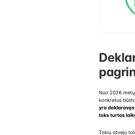
Dekla
pagrin
Nuo 2026 met
konkretus būst
yra deklaravęs
toks turtas la
Tokiu atveju t