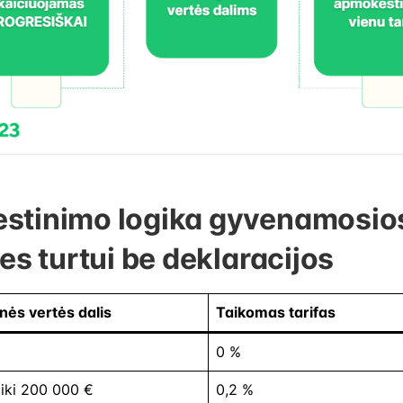
stinimo logika gyvenamosio
es turtui be deklaracijos
nės vertės dalis
Taikomas tarifas
0 %
iki 200 000 €
0,2 %