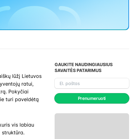
GAUKITE NAUDINGIAUSIUS
SAVAITĖS PATARIMUS
iškų lūžį Lietuvos
El.
yventojų ratui,
paštas
rą. Pokyčiai
Prenumeruoti
ie turi paveldėtą
 kuris vis labiau
 struktūra.