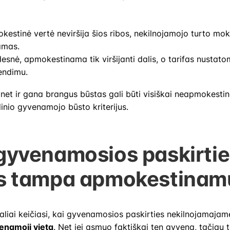
kestinė vertė neviršija šios ribos, nekilnojamojo turto mok
amas.
desnė, apmokestinama tik viršijanti dalis, o tarifas nusta
endimu.
 net ir gana brangus būstas gali būti visiškai neapmokestina
dinio gyvenamojo būsto kriterijus.
gyvenamosios paskirtie
s tampa apmokestinam
naliai keičiasi, kai gyvenamosios paskirties nekilnojamajam
enamoji vieta
.
Net jei asmuo faktiškai ten gyvena, tačiau t