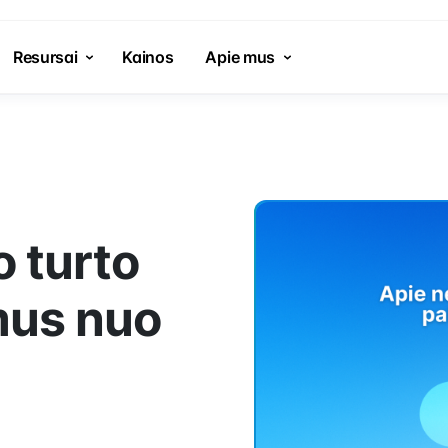
Resursai
Kainos
Apie mus
o turto
mus nuo