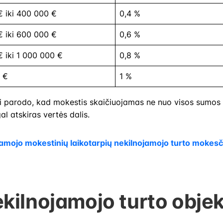
 iki 400 000 €
0,4 %
 iki 600 000 €
0,6 %
 iki 1 000 000 €
0,8 %
0 €
1 %
ai parodo, kad mokestis skaičiuojamas ne nuo visos sumos v
al atskiras vertės dalis.
namojo mokestinių laikotarpių nekilnojamojo turto mokesči
ekilnojamojo turto objek