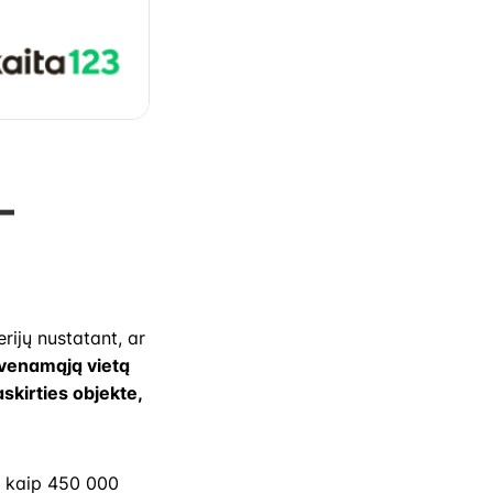
–
rijų nustatant, ar
yvenamąją vietą
kirties objekte,
u kaip 450 000