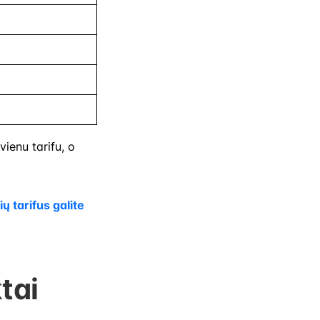
ienu tarifu, o
ų tarifus galite
tai