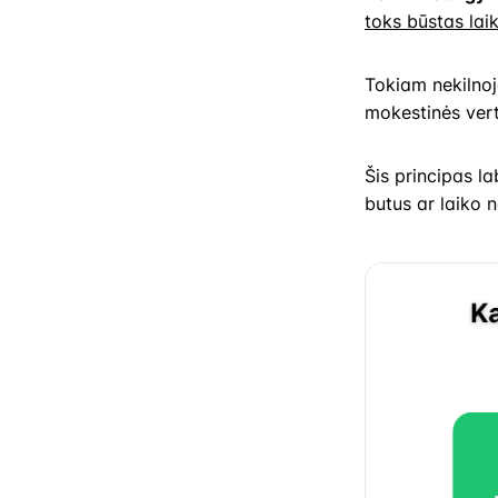
toks būstas lai
Tokiam nekilno
mokestinės vert
Šis principas la
butus ar laiko n