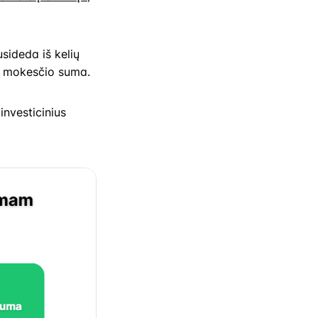
susideda iš kelių
vi mokesčio suma.
investicinius