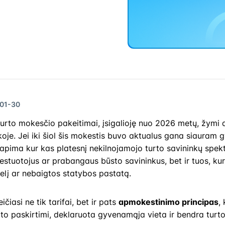
-01-30
urto mokesčio pakeitimai, įsigalioję nuo 2026 metų, žymi a
koje. Jei iki šiol šis mokestis buvo aktualus gana siauram g
 apima kur kas platesnį nekilnojamojo turto savininkų spekt
vestuotojus ar prabangaus būsto savininkus, bet ir tuos, kur
lį ar nebaigtos statybos pastatą.
ičiasi ne tik tarifai, bet ir pats
apmokestinimo principas
,
to paskirtimi, deklaruota gyvenamąja vieta ir bendra turto