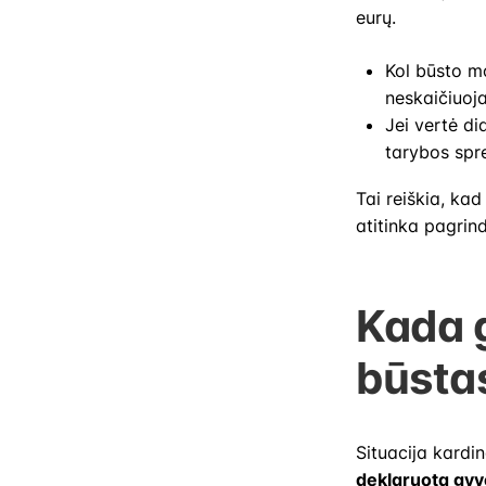
eurų.
Kol būsto mo
neskaičiuoj
Jei vertė di
tarybos spr
Tai reiškia, kad
atitinka pagrin
Kada 
būsta
Situacija kardi
deklaruota gyv