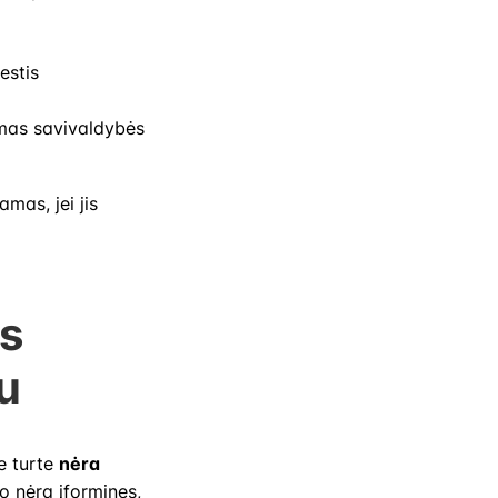
estis
tomas savivaldybės
mas, jei jis
s
u
e turte
nėra
o nėra įforminęs,