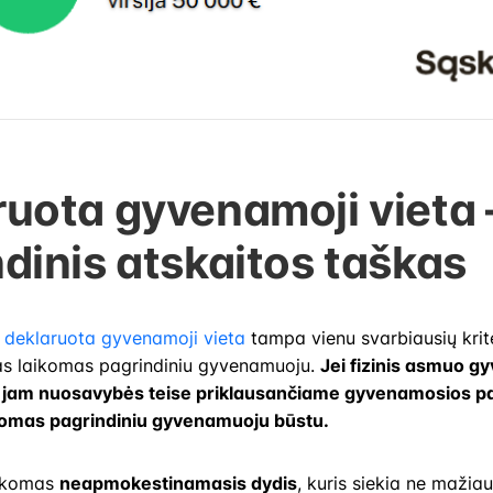
ruota gyvenamoji vieta 
dinis atskaitos taškas
ų
deklaruota gyvenamoji vieta
tampa vienu svarbiausių krite
as laikomas pagrindiniu gyvenamuoju.
Jei fizinis asmuo g
 jam nuosavybės teise priklausančiame gyvenamosios pas
ikomas pagrindiniu gyvenamuoju būstu.
aikomas
neapmokestinamasis dydis
, kuris siekia ne mažia