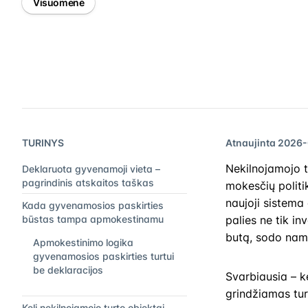
Visuomenė
TURINYS
Atnaujinta 2026
Nekilnojamojo t
Deklaruota gyvenamoji vieta –
pagrindinis atskaitos taškas
mokesčių politi
naujoji sistema
Kada gyvenamosios paskirties
būstas tampa apmokestinamu
palies ne tik in
butą, sodo name
Apmokestinimo logika
gyvenamosios paskirties turtui
be deklaracijos
Svarbiausia – ke
grindžiamas tur
Keli nekilnojamojo turto objektai