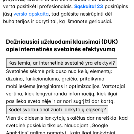
verta pasitikėti profesionalais.
Sąskaita123
pasirūpins
jūsų
verslo apskaita
, tad galėsite nesirūpinti dėl
buhalterijos ir daryti tai, ką išmanote geriausiai.
Dažniausiai užduodami klausimai (DUK)
apie internetinės svetainės efektyvumą
Kas lemia, ar internetinė svetainė yra efektyvi?
Svetainės sėkmė priklauso nuo kelių elementų:
dizaino, funkcionalumo, greičio, pritaikymo
mobiliesiems įrenginiams ir optimizacijos. Vartotojai
vertina, kiek lengvai randa informaciją, kiek ilgai
pasilieka svetainėje ir ar nori sugrįžti dar kartą.
Kodėl svarbu analizuoti lankytojų elgseną?
Vien tik didesnis lankytojų skaičius dar nereiškia, kad
svetainė pasiekia tikslus. Naudojant „Google
Analytics“ galima pamatyti, kaip ilgai lankytojai