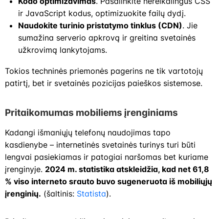
Kodo optimizavimas
. Pašalinkite nereikalingus CSS
ir JavaScript kodus, optimizuokite failų dydį.
Naudokite turinio pristatymo tinklus (CDN)
. Jie
sumažina serverio apkrovą ir greitina svetainės
užkrovimą lankytojams.
Tokios techninės priemonės pagerins ne tik vartotojų
patirtį, bet ir svetainės pozicijas paieškos sistemose.
Pritaikomumas mobiliems įrenginiams
Kadangi išmaniųjų telefonų naudojimas tapo
kasdienybe – internetinės svetainės turinys turi būti
lengvai pasiekiamas ir patogiai naršomas bet kuriame
įrenginyje.
2024 m. statistika atskleidžia, kad net 61,8
% viso interneto srauto buvo sugeneruota iš mobiliųjų
įrenginių.
(šaltinis:
Statista
).