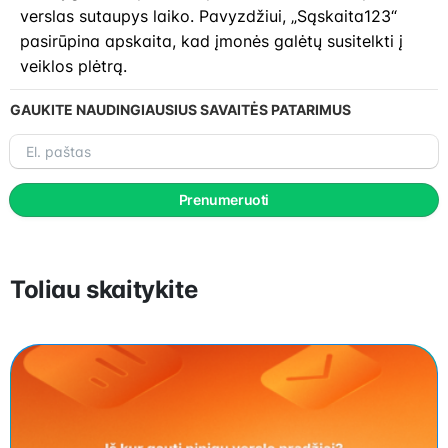
verslas sutaupys laiko. Pavyzdžiui, „Sąskaita123“
pasirūpina apskaita, kad įmonės galėtų susitelkti į
veiklos plėtrą.
GAUKITE NAUDINGIAUSIUS SAVAITĖS PATARIMUS
El.
paštas
Prenumeruoti
Toliau skaitykite