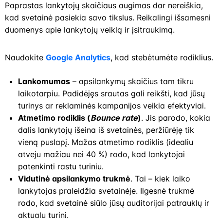
Paprastas lankytojų skaičiaus augimas dar nereiškia,
kad svetainė pasiekia savo tikslus. Reikalingi išsamesni
duomenys apie lankytojų veiklą ir įsitraukimą.
Naudokite
Google Analytics
, kad stebėtumėte rodiklius.
Lankomumas
– apsilankymų skaičius tam tikru
laikotarpiu. Padidėjęs srautas gali reikšti, kad jūsų
turinys ar reklaminės kampanijos veikia efektyviai.
Atmetimo rodiklis (
Bounce rate
)
. Jis parodo, kokia
dalis lankytojų išeina iš svetainės, peržiūrėję tik
vieną puslapį. Mažas atmetimo rodiklis (idealiu
atveju mažiau nei 40 %) rodo, kad lankytojai
patenkinti rastu turiniu.
Vidutinė apsilankymo trukmė
. Tai – kiek laiko
lankytojas praleidžia svetainėje. Ilgesnė trukmė
rodo, kad svetainė siūlo jūsų auditorijai patrauklų ir
aktualų turinį.