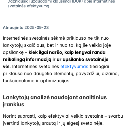
Dažniausiai užduodami klausimai (DUK) apie internetinės
svetainės efektyvumą
Atnaujinta 2025-09-23
Internetinės svetainės sėkmė priklauso ne tik nuo
lankytojų skaičiaus, bet ir nuo to, ką jie veikia joje
apsilankę –
kiek ilgai naršo, kaip lengvai randa
reikalingą informaciją ir ar apsilanko svetainėje
vėl.
Internetinės svetainės
efektyvumas
tiesiogiai
priklauso nuo daugelio elementų, pavyzdžiui, dizaino,
funkcionalumo ir optimizacijos.
Lankytojų analizė naudojant analitinius
įrankius
Norint suprasti, kaip efektyviai veikia svetainė –
svarbu
įvertinti lankytojų srautą ir jų elgesį svetainėje
.