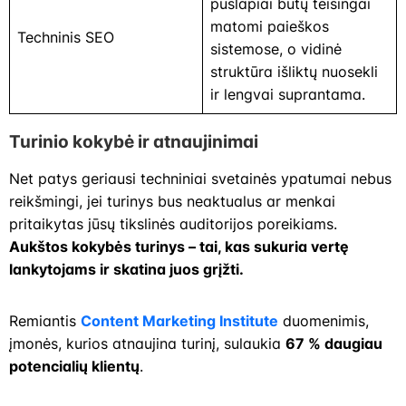
puslapiai būtų teisingai
matomi paieškos
Techninis SEO
sistemose, o vidinė
struktūra išliktų nuosekli
ir lengvai suprantama.
Turinio kokybė ir atnaujinimai
Net patys geriausi techniniai svetainės ypatumai nebus
reikšmingi, jei turinys bus neaktualus ar menkai
pritaikytas jūsų tikslinės auditorijos poreikiams.
Aukštos kokybės turinys – tai, kas sukuria vertę
lankytojams ir skatina juos grįžti.
Remiantis
Content Marketing Institute
duomenimis,
įmonės, kurios atnaujina turinį, sulaukia
67 % daugiau
potencialių klientų
.