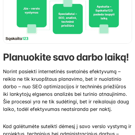
Planuokite savo darbo laiką!
Norint pasiekti internetinės svetainės efektyvumą –
reikia ne tik kruopštaus planavimo, bet ir nuolatinio
darbo – nuo SEO optimizacijos ir techninės priežiūros
iki lankytojų elgsenos analizės bei turinio atnaujinimo.
Šie procesai yra ne tik sudėtingi, bet ir reikalauja daug
laiko, todėl efektyvumas neatsiranda per naktį.
Kad galėtumėte sutelkti dėmesį į savo verslo vystymą ir
projektus, techninius bei administracinius darbus –