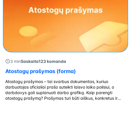
3 min
Saskaita123 komanda
Atostogų prašymas (forma)
Atostogų prašymas – tai svarbus dokumentas, kuriuo
darbuotojas oficialiai prašo suteikti laisvo laiko poilsiui, o
darbdavys gali suplanuoti darbo grafiką. Kaip parengti
atostogų prašymą? Prašymas turi būti aiškus, konkretus ir
pateiktas iš anksto. Žemiau pateikiame tinkamai suformuluoto
prašymo pavyzdį, kurį galite atsisiųsti ir naudoti. Patvirtinus
prašymą, personalo skyrius pasirūpina visais reikalingais
dokumentais ir atnaujina atostogų […]