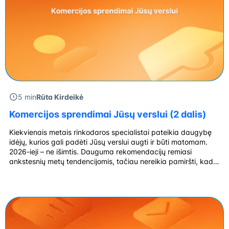
5 min
Rūta Kirdeikė
Komercijos sprendimai Jūsų verslui (2 dalis)
Kiekvienais metais rinkodaros specialistai pateikia daugybę
idėjų, kurios gali padėti Jūsų verslui augti ir būti matomam.
2026-ieji – ne išimtis. Dauguma rekomendacijų remiasi
ankstesnių metų tendencijomis, tačiau nereikia pamiršti, kad
technologijos nestovi vietoje – atsiranda vis daugiau išmanių
įrankių ir programėlių, keičiasi vartotojų įpročiai, o kartu su jais
– ir verslo galimybės. Anksčiau 2026-aisiais Fizinė parduotuvė
[…]