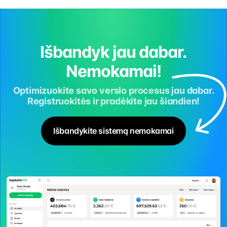
Išbandyk jau dabar.
Nemokamai!
Optimizuokite savo verslo procesus jau dabar.
Registruokitės ir pradėkite jau šiandien!
Išbandykite sistemą nemokamai