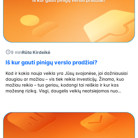
9 min
Rūta Kirdeikė
Iš kur gauti pinigų verslo pradžiai?
Kad ir kokia nauja veikla yra Jūsų svajonėse, jai dažniausiai
daugiau ar mažiau – vis tiek reikia investicijų. Žinoma, kuo
mažiau reikia – tuo geriau, kadangi tai reiškia ir kur kas
mažesnę riziką. Visgi, daugelis veiklų neatsiejamos nuo
finansinių kaštų, tad investicija verslui – visiškai natūrali
praktika. Lengvatinės paskolos suteikia lanksčias paskolų
sąlygas naujoms įmonėms, […]