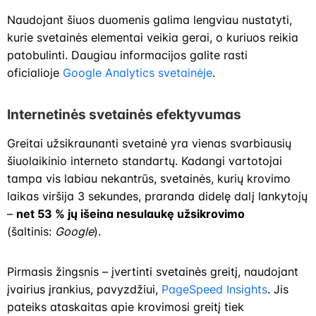
Naudojant šiuos duomenis galima lengviau nustatyti,
kurie svetainės elementai veikia gerai, o kuriuos reikia
patobulinti. Daugiau informacijos galite rasti
oficialioje
G
oogle Analytics svetainėje
.
Internetinės svetainės efektyvumas
Greitai užsikraunanti svetainė yra vienas svarbiausių
šiuolaikinio interneto standartų. Kadangi vartotojai
tampa vis labiau nekantrūs, svetainės, kurių krovimo
laikas viršija 3 sekundes, praranda didelę dalį lankytojų
–
net 53 % jų išeina nesulaukę užsikrovimo
(šaltinis:
Google
).
Pirmasis žingsnis – įvertinti svetainės greitį, naudojant
įvairius įrankius, pavyzdžiui,
PageSpeed Insights
. Jis
pateiks ataskaitas apie krovimosi greitį tiek