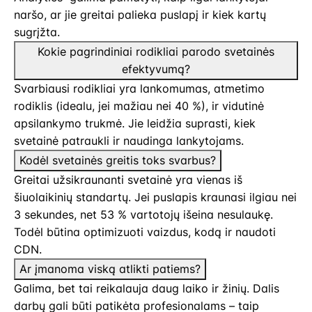
naršo, ar jie greitai palieka puslapį ir kiek kartų
sugrįžta.
Kokie pagrindiniai rodikliai parodo svetainės
efektyvumą?
Svarbiausi rodikliai yra lankomumas, atmetimo
rodiklis (idealu, jei mažiau nei 40 %), ir vidutinė
apsilankymo trukmė. Jie leidžia suprasti, kiek
svetainė patraukli ir naudinga lankytojams.
Kodėl svetainės greitis toks svarbus?
Greitai užsikraunanti svetainė yra vienas iš
šiuolaikinių standartų. Jei puslapis kraunasi ilgiau nei
3 sekundes, net 53 % vartotojų išeina nesulaukę.
Todėl būtina optimizuoti vaizdus, kodą ir naudoti
CDN.
Ar įmanoma viską atlikti patiems?
Galima, bet tai reikalauja daug laiko ir žinių. Dalis
darbų gali būti patikėta profesionalams – taip