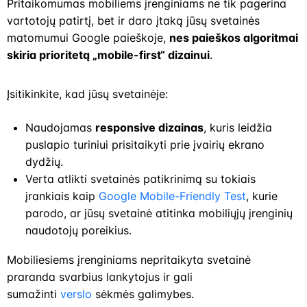
Pritaikomumas mobiliems įrenginiams ne tik pagerina
vartotojų patirtį, bet ir daro įtaką jūsų svetainės
matomumui Google paieškoje,
nes paieškos algoritmai
skiria prioritetą „mobile-first“ dizainui
.
Įsitikinkite, kad jūsų svetainėje:
Naudojamas
responsive dizainas
, kuris leidžia
puslapio turiniui prisitaikyti prie įvairių ekrano
dydžių.
Verta atlikti svetainės patikrinimą su tokiais
įrankiais kaip
Google Mobile-Friendly Test
, kurie
parodo, ar jūsų svetainė atitinka mobiliųjų įrenginių
naudotojų poreikius.
Mobiliesiems įrenginiams nepritaikyta svetainė
praranda svarbius lankytojus ir gali
sumažinti
verslo
sėkmės galimybes.