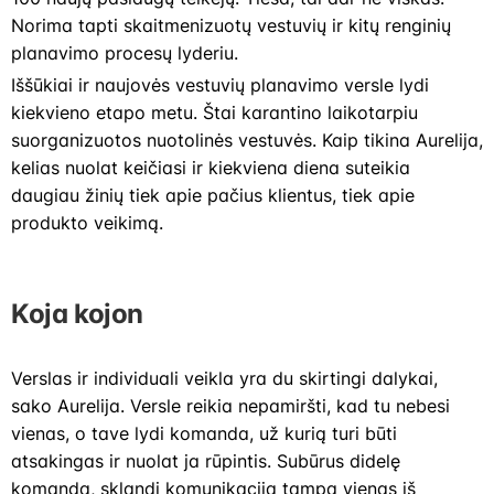
Norima tapti skaitmenizuotų vestuvių ir kitų renginių
planavimo procesų lyderiu.
Iššūkiai ir naujovės vestuvių planavimo versle lydi
kiekvieno etapo metu. Štai karantino laikotarpiu
suorganizuotos nuotolinės vestuvės. Kaip tikina Aurelija,
kelias nuolat keičiasi ir kiekviena diena suteikia
daugiau žinių tiek apie pačius klientus, tiek apie
produkto veikimą.
Koja kojon
Verslas ir individuali veikla yra du skirtingi dalykai,
sako Aurelija. Versle reikia nepamiršti, kad tu nebesi
vienas, o tave lydi komanda, už kurią turi būti
atsakingas ir nuolat ja rūpintis. Subūrus didelę
komandą, sklandi komunikacija tampa vienas iš