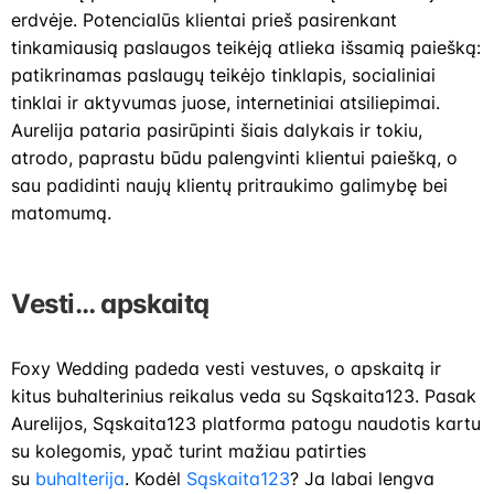
erdvėje. Potencialūs klientai prieš pasirenkant
tinkamiausią paslaugos teikėją atlieka išsamią paiešką:
patikrinamas paslaugų teikėjo tinklapis, socialiniai
tinklai ir aktyvumas juose, internetiniai atsiliepimai.
Aurelija pataria pasirūpinti šiais dalykais ir tokiu,
atrodo, paprastu būdu palengvinti klientui paiešką, o
sau padidinti naujų klientų pritraukimo galimybę bei
matomumą.
Vesti… apskaitą
Foxy Wedding padeda vesti vestuves, o apskaitą ir
kitus buhalterinius reikalus veda su Sąskaita123. Pasak
Aurelijos, Sąskaita123 platforma patogu naudotis kartu
su kolegomis, ypač turint mažiau patirties
su
buhalterija
. Kodėl
Sąskaita123
? Ja labai lengva