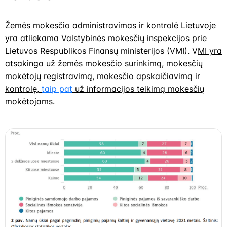
Žemės mokesčio administravimas ir kontrolė Lietuvoje
yra atliekama Valstybinės mokesčių inspekcijos prie
Lietuvos Respublikos Finansų ministerijos (VMI). V
MI yra
atsakinga už žemės mokesčio surinkimą, mokesčių
mokėtojų registravimą, mokesčio apskaičiavimą ir
kontrolę,
taip pat
už informacijos teikimą mokesčių
mokėtojams.