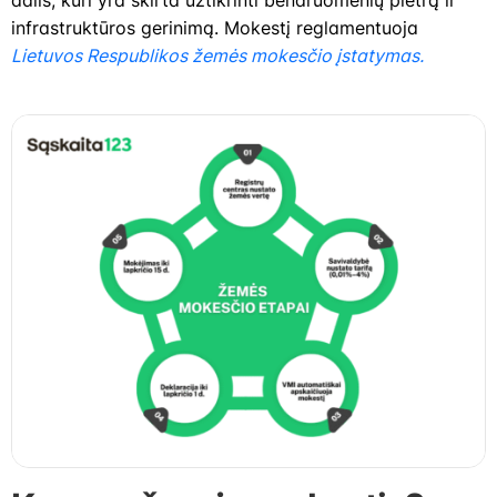
dalis, kuri yra skirta užtikrinti bendruomenių plėtrą ir
infrastruktūros gerinimą. Mokestį reglamentuoja
Lietuvos Respublikos žemės mokesčio įstatymas.