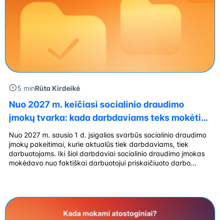
5 min
Rūta Kirdeikė
Nuo 2027 m. keičiasi socialinio draudimo
įmokų tvarka: kada darbdaviams teks mokėti
VSD ir PSD nuo MMA?
Nuo 2027 m. sausio 1 d. įsigalios svarbūs socialinio draudimo
įmokų pakeitimai, kurie aktualūs tiek darbdaviams, tiek
darbuotojams. Iki šiol darbdaviai socialinio draudimo įmokas
mokėdavo nuo faktiškai darbuotojui priskaičiuoto darbo
užmokesčio, tačiau naujoji tvarka tam tikrais atvejais numato
kitokį principą. Jeigu darbuotojas dirbs pas du ar daugiau
darbdavių, o bendra jo darbo užmokesčio suma nesieks […]