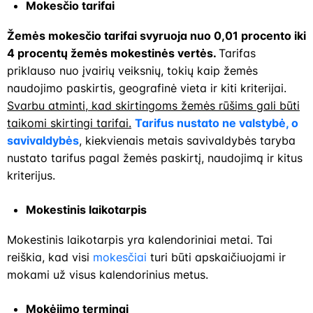
Mokesčio tarifai
Žemės mokesčio tarifai svyruoja nuo 0,01 procento iki
4 procentų žemės mokestinės vertės.
Tarifas
priklauso nuo įvairių veiksnių, tokių kaip žemės
naudojimo paskirtis, geografinė vieta ir kiti kriterijai.
Svarbu atminti, kad skirtingoms žemės rūšims gali būti
taikomi skirtingi tarifai.
Tarifus nustato ne valstybė, o
savivaldybės
, kiekvienais metais savivaldybės taryba
nustato tarifus pagal žemės paskirtį, naudojimą ir kitus
kriterijus.
Mokestinis laikotarpis
Mokestinis laikotarpis yra kalendoriniai metai. Tai
reiškia, kad visi
mokesčiai
turi būti apskaičiuojami ir
mokami už visus kalendorinius metus.
Mokėjimo terminai