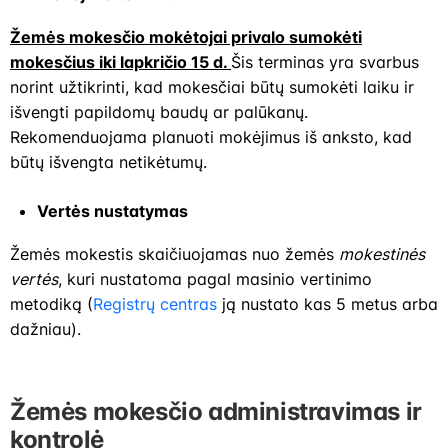
Žemės mokesčio mokėtojai privalo sumokėti
mokesčius iki lapkričio 15 d.
Šis terminas yra svarbus
norint užtikrinti, kad mokesčiai būtų sumokėti laiku ir
išvengti papildomų baudų ar palūkanų.
Rekomenduojama planuoti mokėjimus iš anksto, kad
būtų išvengta netikėtumų.
Vertės nustatymas
Žemės mokestis skaičiuojamas nuo žemės
mokestinės
vertės
, kuri nustatoma pagal masinio vertinimo
metodiką (
Registrų centras
ją nustato kas 5 metus arba
dažniau).
Žemės mokesčio administravimas ir
kontrolė