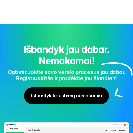
Naudodamosi i.VAZ – įmonės gali lengvai ir greitai pateikti
visą reikiamą informaciją apie krovinio vežimą, […]
Išbandyk jau dabar.
Nemokamai!
Optimizuokite savo verslo procesus jau dabar.
Registruokitės ir pradėkite jau šiandien!
Išbandykite sistemą nemokamai