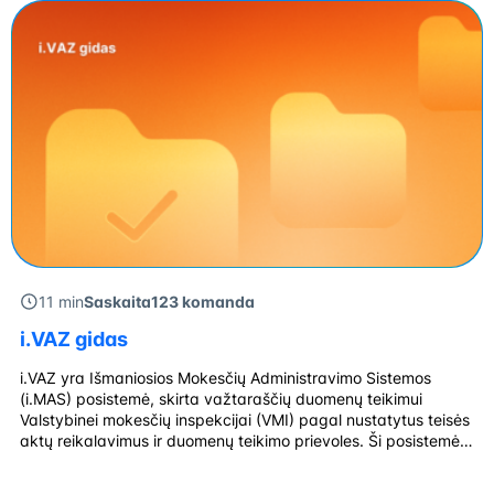
11 min
Saskaita123 komanda
i.VAZ gidas
i.VAZ yra Išmaniosios Mokesčių Administravimo Sistemos
(i.MAS) posistemė, skirta važtaraščių duomenų teikimui
Valstybinei mokesčių inspekcijai (VMI) pagal nustatytus teisės
aktų reikalavimus ir duomenų teikimo prievoles. Ši posistemė
leidžia mokesčių mokėtojams teikti važtaraščių duomenis
elektroniniu būdu, užtikrinant jų saugumą ir tikslumą.