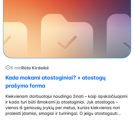
6 min
Rūta Kirdeikė
Kada mokami atostoginiai? + atostogų
prašymo forma
Kiekvienam darbuotojui naudinga žinoti – kaip apskaičiuojami
ir kada turi būti išmokami jo atostoginiai. Juk atostogos –
vienas iš geriausių įvykių per metus, kurias kiekvienas nori
praleisti įdomiai, smagiai ir turiningai. O jeigu atostogauti
norima užsienyje ar Lietuvos kurorte – greičiausiai tai kainuos
daugiau, todėl iš anksto reikia planuoti savo biudžetą ir
numatyti poilsio išlaidas. […]