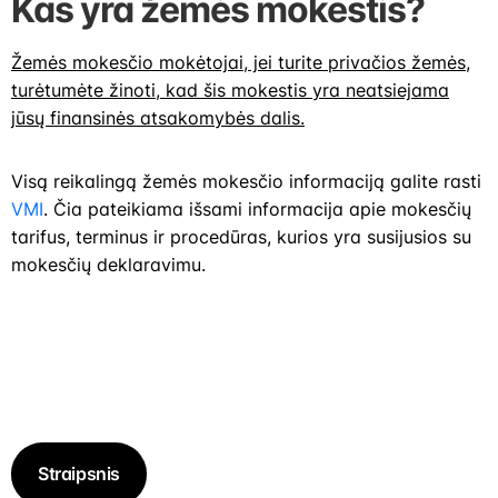
Kas yra žemės mokestis?
Žemės mokesčio mokėtojai, jei turite privačios žemės,
turėtumėte žinoti, kad šis mokestis yra neatsiejama
jūsų finansinės atsakomybės dalis.
Visą reikalingą žemės mokesčio informaciją galite rasti
VMI
. Čia pateikiama išsami informacija apie mokesčių
tarifus, terminus ir procedūras, kurios yra susijusios su
mokesčių deklaravimu.
Aktualus straopsnis – Kam nereikia mokėti žemės mokesčio?
Straipsnis