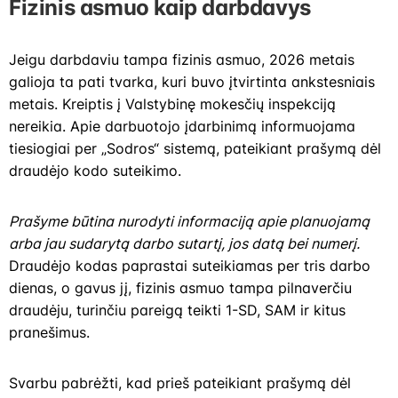
Fizinis asmuo kaip darbdavys
Jeigu darbdaviu tampa fizinis asmuo, 2026 metais
galioja ta pati tvarka, kuri buvo įtvirtinta ankstesniais
metais. Kreiptis į Valstybinę mokesčių inspekciją
nereikia. Apie darbuotojo įdarbinimą informuojama
tiesiogiai per „Sodros“ sistemą, pateikiant prašymą dėl
draudėjo kodo suteikimo.
Prašyme būtina nurodyti informaciją apie planuojamą
arba jau sudarytą darbo sutartį, jos datą bei numerį.
Draudėjo kodas paprastai suteikiamas per tris darbo
dienas, o gavus jį, fizinis asmuo tampa pilnaverčiu
draudėju, turinčiu pareigą teikti 1-SD, SAM ir kitus
pranešimus.
Svarbu pabrėžti, kad prieš pateikiant prašymą dėl