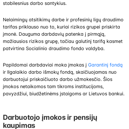
stabilesnius darbo santykius.
Nelaimingų atsitikimų darbe ir profesinių ligų draudimo
tarifas priklauso nuo to, kuriai rizikos grupei priskirta
įmonė. Dauguma darbdavių patenka į pirmąją,
mažiausios rizikos grupę, tačiau galutinį tarifą kasmet
patvirtina Socialinio draudimo fondo valdyba.
Papildomai darbdaviai moka įmokas į
Garantinį fondą
ir Ilgalaikio darbo išmokų fondą, skaičiuojamas nuo
darbuotojui priskaičiuoto darbo užmokesčio. Šios
įmokos netaikomos tam tikroms institucijoms,
pavyzdžiui, biudžetinėms įstaigoms ar Lietuvos bankui.
Darbuotojo įmokos ir pensijų
kaupimas