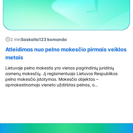
2 min
Saskaita123 komanda
Atleidimas nuo pelno mokesčio pirmais veiklos
metais
Lietuvoje pelno mokestis yra vienas pagrindinių juridinių
asmenų mokesčių. Jį reglamentuoja Lietuvos Respublikos
pelno mokesčio įstatymas. Mokesčio objektas –
apmokestinamojo vieneto uždirbtas pelnas, o
apmokestinamasis vienetas – juridinis asmuo, įregistruotas
Lietuvos Respublikos teisės aktų nustatyta tvarka,
kolektyvinio investavimo subjektas (neturintis juridinio asmens
statuso) arba Lietuvos hibridinis subjektas. Tarifas Pritaikymo
pavyzdžiai Kas netaikoma 16 % Gamybos, […]