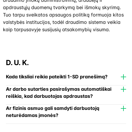
draudimo įmokų administravimą, draudėjų ir
apdraustųjų duomenų tvarkymą bei išmokų skyrimą.
Tuo tarpu sveikatos apsaugos politiką formuoja kitos
valstybės institucijos, todėl draudimo sistema veikia
kaip tarpusavyje susijusių atsakomybių visuma.
D. U. K.
Kada tiksliai reikia pateikti 1-SD pranešimą?
Ar darbo sutarties pasirašymas automatiškai
reiškia, kad darbuotojas apdraustas?
Ar fizinis asmuo gali samdyti darbuotoją
neturėdamas įmonės?