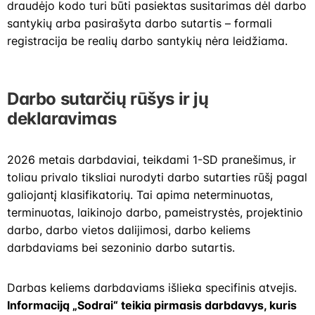
draudėjo kodo turi būti pasiektas susitarimas dėl darbo
santykių arba pasirašyta darbo sutartis – formali
registracija be realių darbo santykių nėra leidžiama.
Darbo sutarčių rūšys ir jų
deklaravimas
2026 metais darbdaviai, teikdami 1-SD pranešimus, ir
toliau privalo tiksliai nurodyti darbo sutarties rūšį pagal
galiojantį klasifikatorių. Tai apima neterminuotas,
terminuotas, laikinojo darbo, pameistrystės, projektinio
darbo, darbo vietos dalijimosi, darbo keliems
darbdaviams bei sezoninio darbo sutartis.
Darbas keliems darbdaviams išlieka specifinis atvejis.
Informaciją „Sodrai“ teikia pirmasis darbdavys, kuris