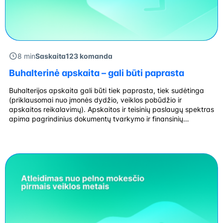
8 min
Saskaita123 komanda
Buhalterinė apskaita – gali būti paprasta
Buhalterijos apskaita gali būti tiek paprasta, tiek sudėtinga
(priklausomai nuo įmonės dydžio, veiklos pobūdžio ir
apskaitos reikalavimų). Apskaitos ir teisinių paslaugų spektras
apima pagrindinius dokumentų tvarkymo ir finansinių
ataskaitų rengimo aspektus, tačiau, kai įmonė pradeda augti
arba turi specifinių poreikių – apskaita gali tapti sudėtingesnė
ir reikalauti specializuotų žinių bei programinės įrangos. Kas
yra buhalterinė […]