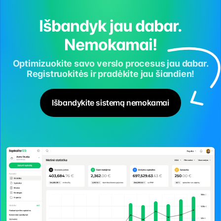
Išbandyk jau dabar.
Nemokamai!
Optimizuokite savo verslo procesus jau dabar.
Registruokitės ir pradėkite jau šiandien!
Išbandykite sistemą nemokamai