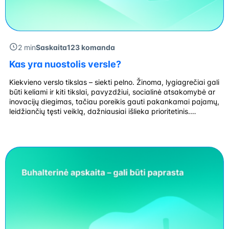
2 min
Saskaita123 komanda
Kas yra nuostolis versle?
Kiekvieno verslo tikslas – siekti pelno. Žinoma, lygiagrečiai gali
būti keliami ir kiti tikslai, pavyzdžiui, socialinė atsakomybė ar
inovacijų diegimas, tačiau poreikis gauti pakankamai pajamų,
leidžiančių tęsti veiklą, dažniausiai išlieka prioritetinis.
Nuostolis – tai finansinis rodiklis, parodantis, kad per tam tikrą
mokestinį laikotarpį patirtos išlaidos viršijo gautas pajamas.
Kas yra nuostolis? Grynasis nuostolis apskaičiuojamas
įvertinus […]