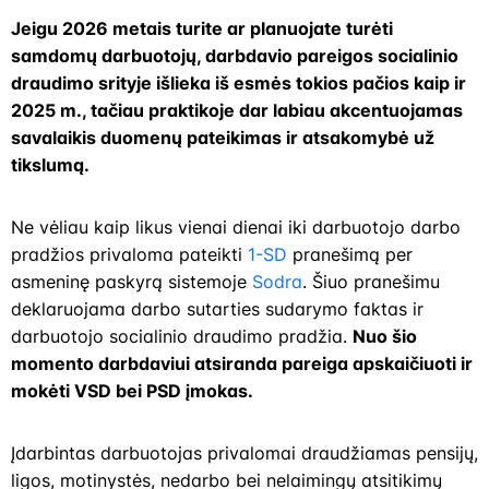
Jeigu 2026 metais turite ar planuojate turėti
samdomų darbuotojų, darbdavio pareigos socialinio
draudimo srityje išlieka iš esmės tokios pačios kaip ir
2025 m., tačiau praktikoje dar labiau akcentuojamas
savalaikis duomenų pateikimas ir atsakomybė už
tikslumą.
Ne vėliau kaip likus vienai dienai iki darbuotojo darbo
pradžios privaloma pateikti
1-SD
pranešimą per
asmeninę paskyrą sistemoje
Sodra
. Šiuo pranešimu
deklaruojama darbo sutarties sudarymo faktas ir
darbuotojo socialinio draudimo pradžia.
Nuo šio
momento darbdaviui atsiranda pareiga apskaičiuoti ir
mokėti VSD bei PSD įmokas.
Įdarbintas darbuotojas privalomai draudžiamas pensijų,
ligos, motinystės, nedarbo bei nelaimingų atsitikimų