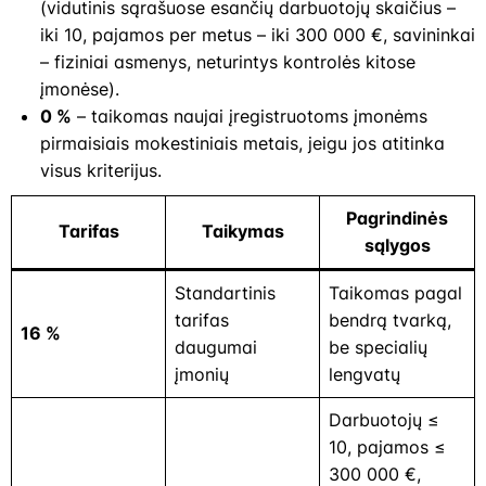
(vidutinis sąrašuose esančių darbuotojų skaičius –
iki 10, pajamos per metus – iki 300 000 €, savininkai
– fiziniai asmenys, neturintys kontrolės kitose
įmonėse).
0 %
– taikomas naujai įregistruotoms įmonėms
pirmaisiais mokestiniais metais, jeigu jos atitinka
visus kriterijus.
Pagrindinės
Tarifas
Taikymas
sąlygos
Standartinis
Taikomas pagal
tarifas
bendrą tvarką,
16 %
daugumai
be specialių
įmonių
lengvatų
Darbuotojų ≤
10, pajamos ≤
300 000 €,