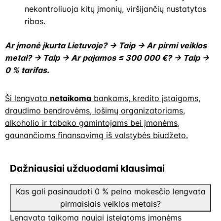
nekontroliuoja kitų įmonių, viršijančių nustatytas
ribas.
Ar įmonė įkurta Lietuvoje? → Taip → Ar pirmi veiklos
metai? → Taip → Ar pajamos ≤ 300 000 €? → Taip →
0 % tarifas.
Ši lengvata
netaikoma
bankams, kredito įstaigoms,
draudimo bendrovėms, lošimų organizatoriams,
alkoholio ir tabako gamintojams bei įmonėms,
gaunančioms finansavimą iš valstybės biudžeto.
Dažniausiai užduodami klausimai
Kas gali pasinaudoti 0 % pelno mokesčio lengvata
pirmaisiais veiklos metais?
Lengvata taikoma naujai įsteigtoms įmonėms