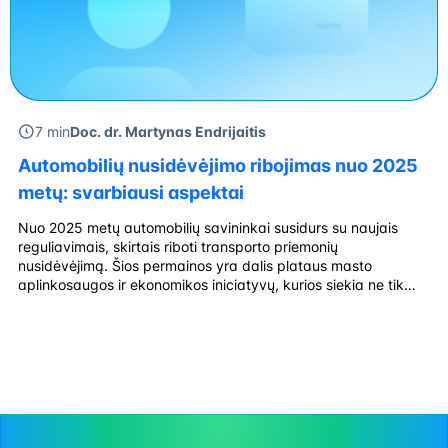
7 min
Doc. dr. Martynas Endrijaitis
Automobilių nusidėvėjimo ribojimas nuo 2025
metų: svarbiausi aspektai
Nuo 2025 metų automobilių savininkai susidurs su naujais
reguliavimais, skirtais riboti transporto priemonių
nusidėvėjimą. Šios permainos yra dalis plataus masto
aplinkosaugos ir ekonomikos iniciatyvų, kurios siekia ne tik
sumažinti taršą, bet ir skatinti efektyvesnį automobilių
naudojimą. Nauji ribojimai paveiks tiek verslo sektorių, tiek
individualius vairuotojus, todėl svarbu suprasti, kokios
permainos laukia ir kaip joms tinkamai […]