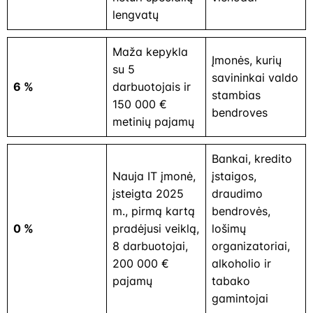
lengvatų
Maža kepykla
Įmonės, kurių
su 5
savininkai valdo
6 %
darbuotojais ir
stambias
150 000 €
bendroves
metinių pajamų
Bankai, kredito
Nauja IT įmonė,
įstaigos,
įsteigta 2025
draudimo
m., pirmą kartą
bendrovės,
0 %
pradėjusi veiklą,
lošimų
8 darbuotojai,
organizatoriai,
200 000 €
alkoholio ir
pajamų
tabako
gamintojai