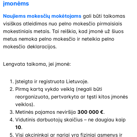
įmonėms
Naujiems mokesčių mokėtojams
gali būti taikomas
visiškas atleidimas nuo pelno mokesčio pirmaisiais
mokestiniais metais. Tai reiškia, kad įmonė už šiuos
metus nemoka pelno mokesčio ir neteikia pelno
mokesčio deklaracijos.
Lengvata taikoma, jei įmonė:
Įsteigta ir registruota Lietuvoje.
Pirmą kartą vykdo veiklą (negali būti
reorganizuota, pertvarkyta ar tęsti kitos įmonės
veiklos).
Metinės pajamos neviršija
300 000 €
.
Vidutinis darbuotojų skaičius – ne daugiau kaip
10
.
Visi akcininkai ar nariai yra fiziniai asmenys ir