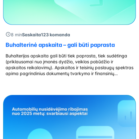
8 min
Saskaita123 komanda
Buhalterinė apskaita – gali būti paprasta
Buhalterijos apskaita gali būti tiek paprasta, tiek sudėtinga
(priklausomai nuo įmonės dydžio, veiklos pobūdžio ir
apskaitos reikalavimų). Apskaitos ir teisinių paslaugų spektras
apima pagrindinius dokumentų tvarkymo ir finansinių
ataskaitų rengimo aspektus, tačiau, kai įmonė pradeda augti
arba turi specifinių poreikių – apskaita gali tapti sudėtingesnė
ir reikalauti specializuotų žinių bei programinės įrangos. Kas
yra buhalterinė […]