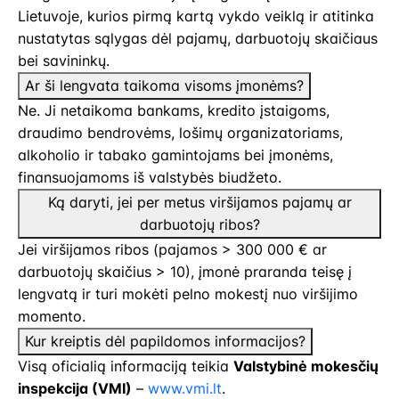
Lietuvoje, kurios pirmą kartą vykdo veiklą ir atitinka
nustatytas sąlygas dėl pajamų, darbuotojų skaičiaus
bei savininkų.
Ar ši lengvata taikoma visoms įmonėms?
Ne. Ji netaikoma bankams, kredito įstaigoms,
draudimo bendrovėms, lošimų organizatoriams,
alkoholio ir tabako gamintojams bei įmonėms,
finansuojamoms iš valstybės biudžeto.
Ką daryti, jei per metus viršijamos pajamų ar
darbuotojų ribos?
Jei viršijamos ribos (pajamos > 300 000 € ar
darbuotojų skaičius > 10), įmonė praranda teisę į
lengvatą ir turi mokėti pelno mokestį nuo viršijimo
momento.
Kur kreiptis dėl papildomos informacijos?
Visą oficialią informaciją teikia
Valstybinė mokesčių
inspekcija (VMI)
–
www.vmi.lt
.