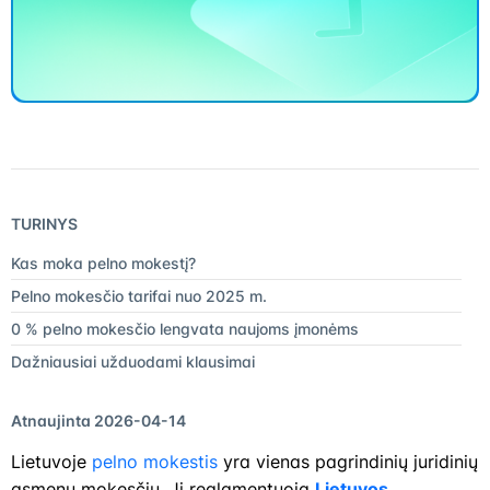
TURINYS
Kas moka pelno mokestį?
Pelno mokesčio tarifai nuo 2025 m.
0 % pelno mokesčio lengvata naujoms įmonėms
Dažniausiai užduodami klausimai
Atnaujinta 2026-04-14
Lietuvoje
pelno mokestis
yra vienas pagrindinių juridinių
asmenų mokesčių. Jį reglamentuoja
Lietuvos