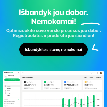
Išbandyk jau dabar.
Nemokamai!
Optimizuokite savo verslo procesus jau dabar.
Registruokitės ir pradėkite jau šiandien!
Išbandykite sistemą nemokamai