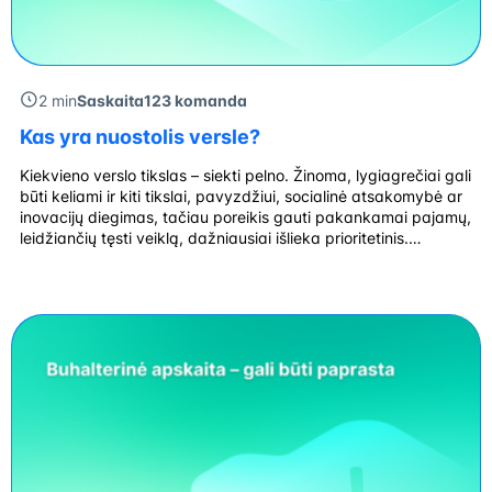
2 min
Saskaita123 komanda
Kas yra nuostolis versle?
Kiekvieno verslo tikslas – siekti pelno. Žinoma, lygiagrečiai gali
būti keliami ir kiti tikslai, pavyzdžiui, socialinė atsakomybė ar
inovacijų diegimas, tačiau poreikis gauti pakankamai pajamų,
leidžiančių tęsti veiklą, dažniausiai išlieka prioritetinis.
Nuostolis – tai finansinis rodiklis, parodantis, kad per tam tikrą
mokestinį laikotarpį patirtos išlaidos viršijo gautas pajamas.
Kas yra nuostolis? Grynasis nuostolis apskaičiuojamas
įvertinus […]