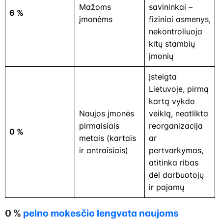
Mažoms
savininkai –
6 %
įmonėms
fiziniai asmenys,
nekontroliuoja
kitų stambių
įmonių
Įsteigta
Lietuvoje, pirmą
kartą vykdo
Naujos įmonės
veiklą, neatlikta
pirmaisiais
reorganizacija
0 %
metais (kartais
ar
ir antraisiais)
pertvarkymas,
atitinka ribas
dėl darbuotojų
ir pajamų
0 %
pelno mokesčio lengvata naujoms