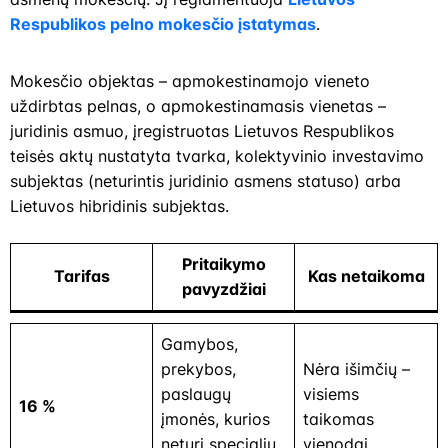
Respublikos pelno mokesčio įstatymas
.
Mokesčio objektas – apmokestinamojo vieneto
uždirbtas pelnas, o apmokestinamasis vienetas –
juridinis asmuo, įregistruotas Lietuvos Respublikos
teisės aktų nustatyta tvarka, kolektyvinio investavimo
subjektas (neturintis juridinio asmens statuso) arba
Lietuvos hibridinis subjektas.
Pritaikymo
Tarifas
Kas netaikoma
pavyzdžiai
Gamybos,
prekybos,
Nėra išimčių –
paslaugų
visiems
16 %
įmonės, kurios
taikomas
neturi specialių
vienodai