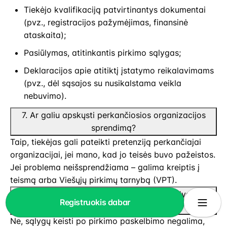
Tiekėjo kvalifikaciją patvirtinantys dokumentai
(pvz., registracijos pažymėjimas, finansinė
ataskaita);
Pasiūlymas, atitinkantis pirkimo sąlygas;
Deklaracijos apie atitiktį įstatymo reikalavimams
(pvz., dėl sąsajos su nusikalstama veikla
nebuvimo).
7. Ar galiu apskųsti perkančiosios organizacijos
sprendimą?
Taip, tiekėjas gali pateikti pretenziją perkančiajai
organizacijai, jei mano, kad jo teisės buvo pažeistos.
Jei problema neišsprendžiama – galima kreiptis į
teismą arba Viešųjų pirkimų tarnybą (VPT).
8. Ar perkančioji organizacija gali keisti sąlygas po
Registruokis dabar
pirkimo paskelbimo?
Ne, sąlygų keisti po pirkimo paskelbimo negalima,