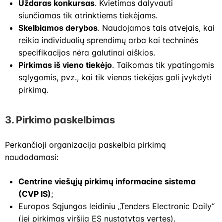
Uždaras konkursas
. Kvietimas dalyvauti
siunčiamas tik atrinktiems tiekėjams.
Skelbiamos derybos
. Naudojamos tais atvejais, kai
reikia individualių sprendimų arba kai techninės
specifikacijos nėra galutinai aiškios.
Pirkimas iš vieno tiekėjo
. Taikomas tik ypatingomis
sąlygomis, pvz., kai tik vienas tiekėjas gali įvykdyti
pirkimą.
3.
Pirkimo paskelbimas
Perkančioji organizacija paskelbia pirkimą
naudodamasi:
Centrine viešųjų pirkimų informacine sistema
(CVP IS)
;
Europos Sąjungos leidiniu „Tenders Electronic Daily“
(jei pirkimas viršija ES nustatytas vertes).