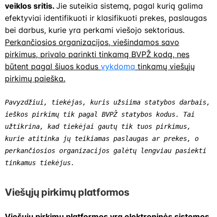
veiklos sritis.
Jie suteikia sistemą, pagal kurią galima
efektyviai identifikuoti ir klasifikuoti prekes, paslaugas
bei darbus, kurie yra perkami viešojo sektoriaus.
Perkančiosios organizacijos, viešindamos savo
pirkimus, privalo parinkti tinkamą BVPŽ kodą, nes
būtent pagal šiuos kodus
vykdoma
tinkamų viešųjų
pirkimų paieška.
Pavyzdžiui, tiekėjas, kuris užsiima statybos darbais, 
ieškos pirkimų tik pagal BVPŽ statybos kodus. Tai 
užtikrina, kad tiekėjai gautų tik tuos pirkimus, 
kurie atitinka jų teikiamas paslaugas ar prekes, o 
perkančiosios organizacijos galėtų lengviau pasiekti 
tinkamus tiekėjus.
Viešųjų pirkimų platformos
Viešųjų pirkimų platformos yra elektroninės sistemos,