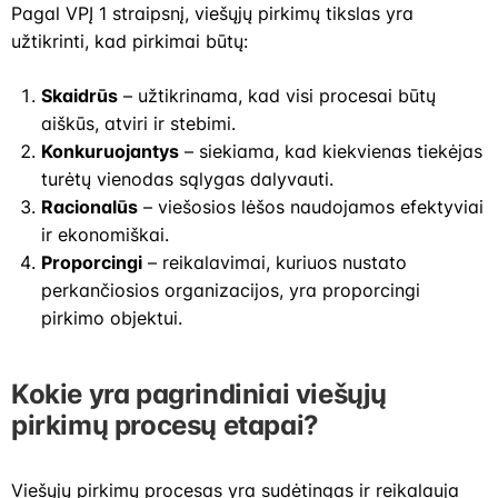
Pagal VPĮ 1 straipsnį, viešųjų pirkimų tikslas yra
užtikrinti, kad pirkimai būtų:
Skaidrūs
– užtikrinama, kad visi procesai būtų
aiškūs, atviri ir stebimi.
Konkuruojantys
– siekiama, kad kiekvienas tiekėjas
turėtų vienodas sąlygas dalyvauti.
Racionalūs
– viešosios lėšos naudojamos efektyviai
ir ekonomiškai.
Proporcingi
– reikalavimai, kuriuos nustato
perkančiosios organizacijos, yra proporcingi
pirkimo objektui.
Kokie yra pagrindiniai viešųjų
pirkimų procesų etapai?
Viešųjų pirkimų procesas yra sudėtingas ir reikalauja