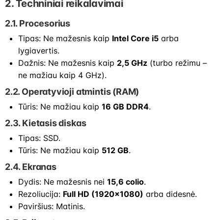
2. Techniniai reikalavimai
2.1. Procesorius
Tipas: Ne mažesnis kaip
Intel Core i5
arba
lygiavertis.
Dažnis: Ne mažesnis kaip
2,5 GHz
(turbo režimu –
ne mažiau kaip 4 GHz).
2.2. Operatyvioji atmintis (RAM)
Tūris: Ne mažiau kaip
16 GB DDR4
.
2.3. Kietasis diskas
Tipas: SSD.
Tūris: Ne mažiau kaip
512 GB
.
2.4. Ekranas
Dydis: Ne mažesnis nei
15,6 colio
.
Rezoliucija:
Full HD (1920×1080)
arba didesnė.
Paviršius: Matinis.