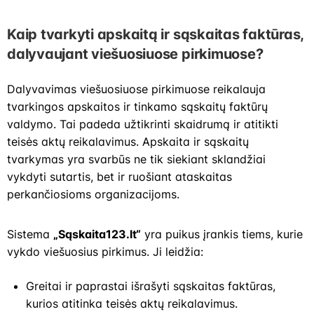
Kaip tvarkyti apskaitą ir sąskaitas faktūras,
dalyvaujant viešuosiuose pirkimuose?
Dalyvavimas viešuosiuose pirkimuose reikalauja
tvarkingos apskaitos ir tinkamo sąskaitų faktūrų
valdymo. Tai padeda užtikrinti skaidrumą ir atitikti
teisės aktų reikalavimus. Apskaita ir sąskaitų
tvarkymas yra svarbūs ne tik siekiant sklandžiai
vykdyti sutartis, bet ir ruošiant ataskaitas
perkančiosioms organizacijoms.
Sistema
„Sąskaita123.lt“
yra puikus įrankis tiems, kurie
vykdo viešuosius pirkimus. Ji leidžia:
Greitai ir paprastai išrašyti sąskaitas faktūras,
kurios atitinka teisės aktų reikalavimus.