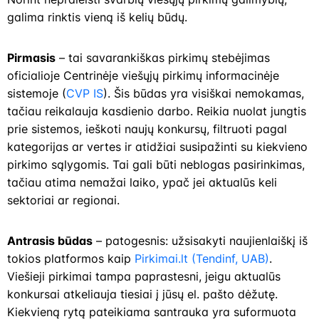
galima rinktis vieną iš kelių būdų.
Pirmasis
– tai savarankiškas pirkimų stebėjimas
oficialioje Centrinėje viešųjų pirkimų informacinėje
sistemoje (
CVP IS
). Šis būdas yra visiškai nemokamas,
tačiau reikalauja kasdienio darbo. Reikia nuolat jungtis
prie sistemos, ieškoti naujų konkursų, filtruoti pagal
kategorijas ar vertes ir atidžiai susipažinti su kiekvieno
pirkimo sąlygomis. Tai gali būti neblogas pasirinkimas,
tačiau atima nemažai laiko, ypač jei aktualūs keli
sektoriai ar regionai.
Antrasis būdas
– patogesnis: užsisakyti naujienlaiškį iš
tokios platformos kaip
Pirkimai.lt (Tendinf, UAB)
.
Viešieji pirkimai tampa paprastesni, jeigu aktualūs
konkursai atkeliauja tiesiai į jūsų el. pašto dėžutę.
Kiekvieną rytą pateikiama santrauka yra suformuota