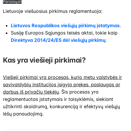
Parsisiųsti
Lietuvoje viešuosius pirkimus reglamentuoja:
Lietuvos Respublikos viešųjų pirkimų įstatymas
.
Susiję Europos Sąjungos teisės aktai, tokie kaip
Direktyva 2014/24/ES dėl viešųjų pirkimų
.
Kas yra viešieji pirkimai?
Viešieji pirkimai yra procesas, kurio metu valstybės ir
savivaldybių institucijos įsigyja prekes, paslaugas ar
darbus iš privačių tiekėjų
. Šis procesas yra
reglamentuotas įstatymais ir taisyklėmis, siekiant
užtikrinti skaidrumą, konkurenciją ir efektyvų viešųjų
lėšų panaudojimą.