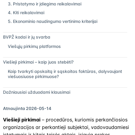
3. Pristatymo ir įdiegimo reikalavimai
4. Kiti reikalavimai
5. Ekonominio naudingumo vertinimo kriterijai
BVPŽ kodai ir jų svarba
Viešųjų pirkimų platformos
Viešieji pirkimai – kaip juos stebėti?
Kaip tvarkyti apskaitą ir sąskaitas faktūras, dalyvaujant
viešuosiuose pirkimuose?
Dažniausiai užduodami klausimai
Atnaujinta 2026-05-14
Viešieji pirkimai
– procedūros, kuriomis perkančiosios
organizacijos ar perkantieji subjektai, vadovaudamiesi
įstatymais ir kitais teisės aktais, įsigyja prekes,