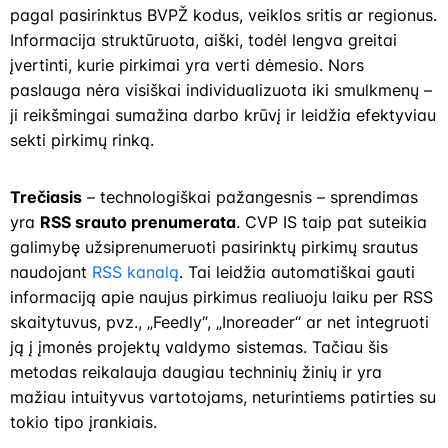
pagal pasirinktus BVPŽ kodus, veiklos sritis ar regionus.
Informacija struktūruota, aiški, todėl lengva greitai
įvertinti, kurie pirkimai yra verti dėmesio. Nors
paslauga nėra visiškai individualizuota iki smulkmenų –
ji reikšmingai sumažina darbo krūvį ir leidžia efektyviau
sekti pirkimų rinką.
Trečiasis
– technologiškai pažangesnis – sprendimas
yra
RSS srauto prenumerata
. CVP IS taip pat suteikia
galimybę užsiprenumeruoti pasirinktų pirkimų srautus
naudojant
RSS kanalą
. Tai leidžia automatiškai gauti
informaciją apie naujus pirkimus realiuoju laiku per RSS
skaitytuvus, pvz., „Feedly“, „Inoreader“ ar net integruoti
ją į įmonės projektų valdymo sistemas. Tačiau šis
metodas reikalauja daugiau techninių žinių ir yra
mažiau intuityvus vartotojams, neturintiems patirties su
tokio tipo įrankiais.