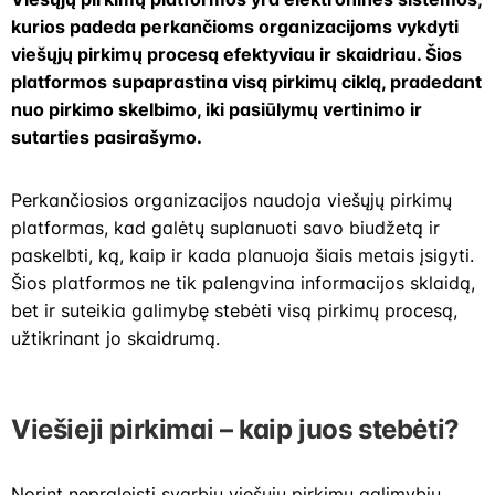
kurios padeda perkančioms organizacijoms vykdyti
viešųjų pirkimų procesą efektyviau ir skaidriau. Šios
platformos supaprastina visą pirkimų ciklą, pradedant
nuo pirkimo skelbimo, iki pasiūlymų vertinimo ir
sutarties pasirašymo.
Perkančiosios organizacijos naudoja viešųjų pirkimų
platformas, kad galėtų suplanuoti savo biudžetą ir
paskelbti, ką, kaip ir kada planuoja šiais metais įsigyti.
Šios platformos ne tik palengvina informacijos sklaidą,
bet ir suteikia galimybę stebėti visą pirkimų procesą,
užtikrinant jo skaidrumą.
Viešieji pirkimai
–
kaip juos stebėti?
Norint nepraleisti svarbių viešųjų pirkimų galimybių,