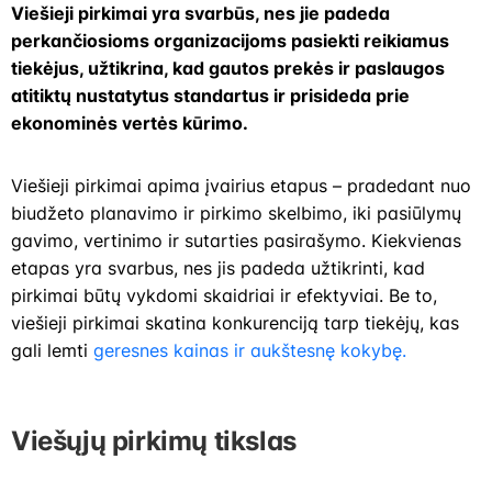
Viešieji pirkimai yra svarbūs, nes jie padeda
perkančiosioms organizacijoms pasiekti reikiamus
tiekėjus, užtikrina, kad gautos prekės ir paslaugos
atitiktų nustatytus standartus ir prisideda prie
ekonominės vertės kūrimo.
Viešieji pirkimai apima įvairius etapus – pradedant nuo
biudžeto planavimo ir pirkimo skelbimo, iki pasiūlymų
gavimo, vertinimo ir sutarties pasirašymo. Kiekvienas
etapas yra svarbus, nes jis padeda užtikrinti, kad
pirkimai būtų vykdomi skaidriai ir efektyviai. Be to,
viešieji pirkimai skatina konkurenciją tarp tiekėjų, kas
gali lemti
geresnes kainas ir aukštesnę kokybę.
Viešųjų pirkimų tikslas