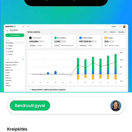
Bendrauti gyvai
Kreipkitės