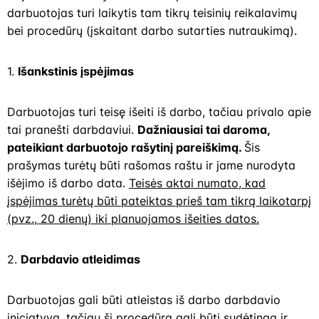
darbuotojas turi laikytis tam tikrų teisinių reikalavimų
bei procedūrų (įskaitant darbo sutarties nutraukimą).
1.
Išankstinis įspėjimas
Darbuotojas turi teisę išeiti iš darbo, tačiau privalo apie
tai pranešti darbdaviui.
Dažniausiai tai daroma,
pateikiant darbuotojo rašytinį pareiškimą.
Šis
prašymas turėtų būti rašomas raštu ir jame nurodyta
išėjimo iš darbo data.
Teisės aktai numato, kad
įspėjimas turėtų būti pateiktas prieš tam tikrą laikotarpį
(pvz., 20 dienų) iki planuojamos išeities datos.
2.
Darbdavio atleidimas
Darbuotojas gali būti atleistas iš darbo darbdavio
iniciatyva, tačiau ši procedūra gali būti sudėtinga ir