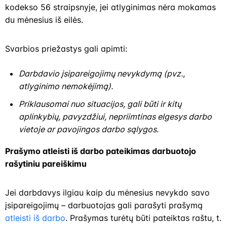
kodekso 56 straipsnyje, jei atlyginimas nėra mokamas
du mėnesius iš eilės.
Svarbios priežastys gali apimti:
Darbdavio įsipareigojimų nevykdymą (pvz.,
atlyginimo nemokėjimą).
Priklausomai nuo situacijos, gali būti ir kitų
aplinkybių, pavyzdžiui, nepriimtinas elgesys darbo
vietoje ar pavojingos darbo sąlygos.
Prašymo atleisti iš darbo pateikimas darbuotojo
rašytiniu pareiškimu
Jei darbdavys ilgiau kaip du mėnesius nevykdo savo
įsipareigojimų – darbuotojas gali parašyti prašymą
atleisti iš darbo
. Prašymas turėtų būti pateiktas raštu, t.