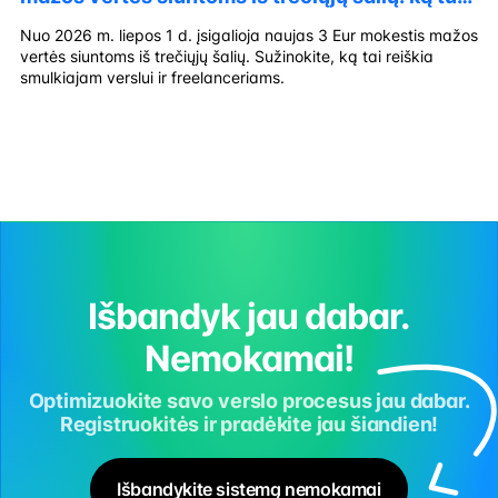
žinoti smulkusis verslas ir freelanceriai?
Nuo 2026 m. liepos 1 d. įsigalioja naujas 3 Eur mokestis mažos
vertės siuntoms iš trečiųjų šalių. Sužinokite, ką tai reiškia
smulkiajam verslui ir freelanceriams.
Išbandyk jau dabar.
Nemokamai!
Optimizuokite savo verslo procesus jau dabar.
Registruokitės ir pradėkite jau šiandien!
Išbandykite sistemą nemokamai