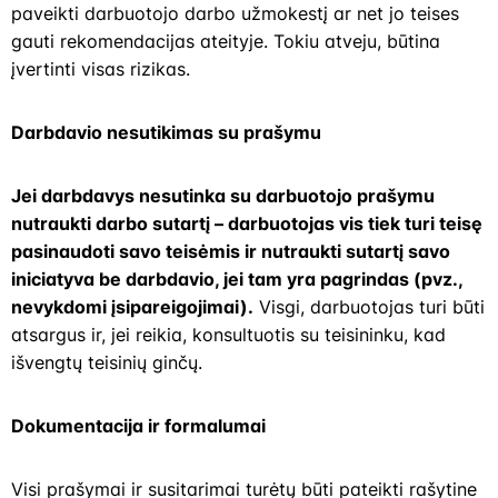
paveikti darbuotojo darbo užmokestį ar net jo teises
gauti rekomendacijas ateityje. Tokiu atveju, būtina
įvertinti visas rizikas.
Darbdavio nesutikimas su prašymu
Jei darbdavys nesutinka su darbuotojo prašymu
nutraukti darbo sutartį – darbuotojas vis tiek turi teisę
pasinaudoti savo teisėmis ir nutraukti sutartį savo
iniciatyva be darbdavio, jei tam yra pagrindas (pvz.,
nevykdomi įsipareigojimai).
Visgi, darbuotojas turi būti
atsargus ir, jei reikia, konsultuotis su teisininku, kad
išvengtų teisinių ginčų.
Dokumentacija ir formalumai
Visi prašymai ir susitarimai turėtų būti pateikti rašytine