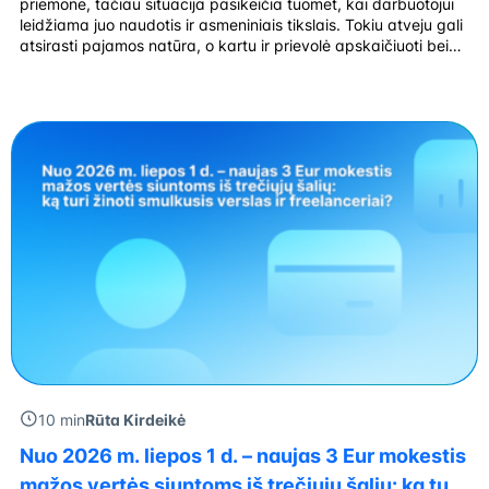
priemonė, tačiau situacija pasikeičia tuomet, kai darbuotojui
leidžiama juo naudotis ir asmeniniais tikslais. Tokiu atveju gali
atsirasti pajamos natūra, o kartu ir prievolė apskaičiuoti bei
sumokėti mokesčius. Nors pajamų natūra tema nėra nauja,
praktikoje ji vis dar kelia daug klausimų. Ar pakanka vienos
kelionės savaitgalį? Ar būtina skaičiuoti […]
10 min
Rūta Kirdeikė
Nuo 2026 m. liepos 1 d. – naujas 3 Eur mokestis
mažos vertės siuntoms iš trečiųjų šalių: ką turi