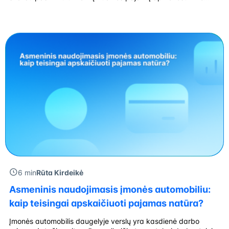
būdą, žinoti, kas turi sumokėti gyventojų pajamų mokestį, ir
laiku deklaruoti gautas pajamas. Gyvenamosios paskirties
patalpų savininkas dažniausiai gali rinktis iš dviejų variantų:
įsigyti verslo liudijimą […]
6 min
Rūta Kirdeikė
Asmeninis naudojimasis įmonės automobiliu:
kaip teisingai apskaičiuoti pajamas natūra?
Įmonės automobilis daugelyje verslų yra kasdienė darbo