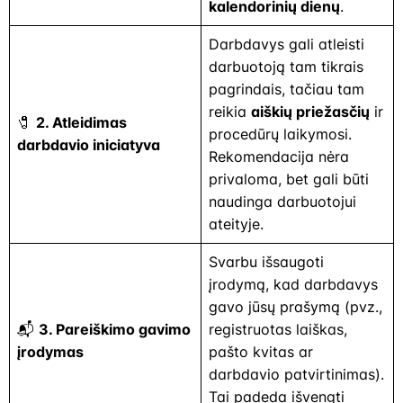
kalendorinių dienų
.
Darbdavys gali atleisti
darbuotoją tam tikrais
pagrindais, tačiau tam
reikia
aiškių priežasčių
ir
🧷
2. Atleidimas
procedūrų laikymosi.
darbdavio iniciatyva
Rekomendacija nėra
privaloma, bet gali būti
naudinga darbuotojui
ateityje.
Svarbu išsaugoti
įrodymą, kad darbdavys
gavo jūsų prašymą (pvz.,
📬
3. Pareiškimo gavimo
registruotas laiškas,
įrodymas
pašto kvitas ar
darbdavio patvirtinimas).
Tai padeda išvengti