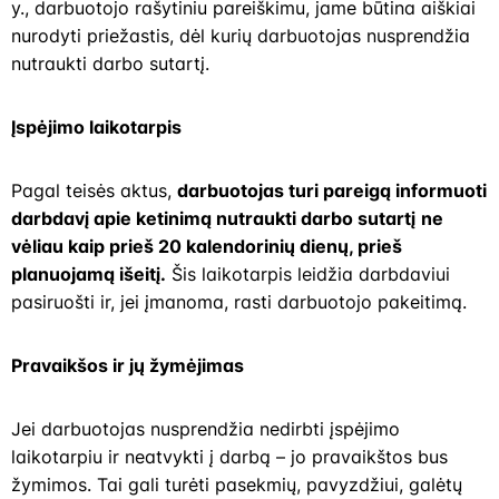
y., darbuotojo rašytiniu pareiškimu, jame būtina aiškiai
nurodyti priežastis, dėl kurių darbuotojas nusprendžia
nutraukti darbo sutartį.
Įspėjimo laikotarpis
Pagal teisės aktus,
darbuotojas turi pareigą informuoti
darbdavį
apie ketinimą nutraukti darbo sutartį
ne
vėliau kaip prieš 20 kalendorinių dienų, prieš
planuojamą išeitį.
Šis laikotarpis leidžia darbdaviui
pasiruošti ir, jei įmanoma, rasti darbuotojo pakeitimą.
Pravaikšos ir jų žymėjimas
Jei darbuotojas nusprendžia nedirbti įspėjimo
laikotarpiu ir neatvykti į darbą – jo pravaikštos bus
žymimos. Tai gali turėti pasekmių, pavyzdžiui, galėtų