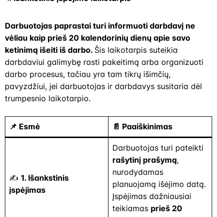
Darbuotojas paprastai turi informuoti darbdavį ne
vėliau kaip prieš 20 kalendorinių dienų apie savo
ketinimą išeiti iš darbo.
Šis laikotarpis suteikia
darbdaviui galimybę rasti pakeitimą arba organizuoti
darbo procesus, tačiau yra tam tikrų išimčių,
pavyzdžiui, jei darbuotojas ir darbdavys susitaria dėl
trumpesnio laikotarpio.
📌
Esmė
📄
Paaiškinimas
Darbuotojas turi pateikti
rašytinį prašymą
,
nurodydamas
✍️
1. Išankstinis
planuojamą išėjimo datą.
įspėjimas
Įspėjimas dažniausiai
teikiamas
prieš 20