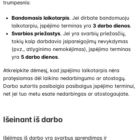
trumpesnis:​
Bandomasis laikotarpis
. Jei dirbate bandomuoju
laikotarpiu, įspėjimo terminas yra
3 darbo dienos
. ​
Svarbios priežastys
. Jei yra svarbių priežasčių,
tokių kaip darbdavio įsipareigojimų nevykdymas
(pvz., atlyginimo nemokėjimas), įspėjimo terminas
yra
5 darbo dienos
.
Atkreipkite dėmesį, kad įspėjimo laikotarpis nėra
pratęsiamas dėl laikino nedarbingumo ar atostogų.
Darbo sutartis pasibaigia pasibaigus įspėjimo terminui,
net jei tuo metu esate nedarbingas ar atostogaujate.
Išeinant iš darbo
Išėjimas iš darbo yra svarbus sprendimas ir