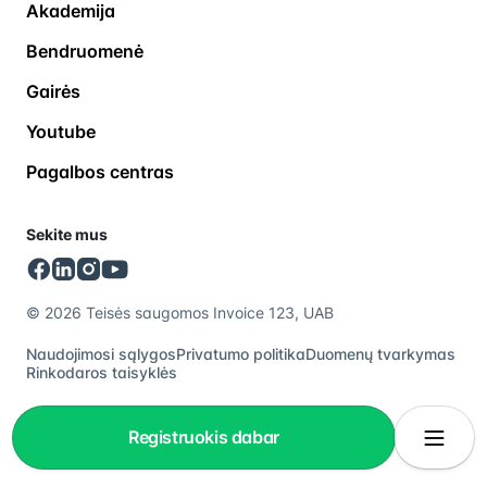
Akademija
Bendruomenė
Gairės
Youtube
Pagalbos centras
Sekite mus
© 2026 Teisės saugomos Invoice 123, UAB
Naudojimosi sąlygos
Privatumo politika
Duomenų tvarkymas
Rinkodaros taisyklės
Registruokis dabar