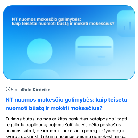
5 min
Rūta Kirdeikė
NT nuomos mokesčio galimybės: kaip teisėtai
nuomoti būstą ir mokėti mokesčius?
Turimas butas, namas ar kitos paskirties patalpos gali tapti
reguliariu papildomų pajamų šaltiniu. Vis dėlto pasirašius
nuomos sutartį atsiranda ir mokestinių pareigų. Gyventojui
svarbu pasirinkti tinkamą nuomos pajamų apmokestinimo