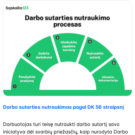
Darbo sutarties nutraukimas pagal DK 56 straipsnį
Darbuotojas turi teisę nutraukti darbo sutartį savo
iniciatyva dėl svarbių priežasčių, kaip nurodyta Darbo