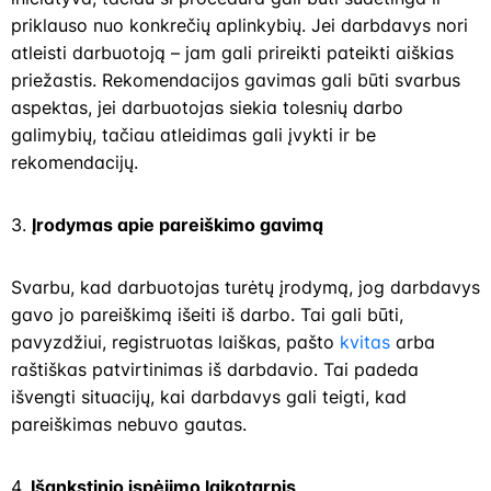
priklauso nuo konkrečių aplinkybių. Jei darbdavys nori
atleisti darbuotoją – jam gali prireikti pateikti aiškias
priežastis. Rekomendacijos gavimas gali būti svarbus
aspektas, jei darbuotojas siekia tolesnių darbo
galimybių, tačiau atleidimas gali įvykti ir be
rekomendacijų.
3.
Įrodymas apie pareiškimo gavimą
Svarbu, kad darbuotojas turėtų įrodymą, jog darbdavys
gavo jo pareiškimą išeiti iš darbo. Tai gali būti,
pavyzdžiui, registruotas laiškas, pašto
kvitas
arba
raštiškas patvirtinimas iš darbdavio. Tai padeda
išvengti situacijų, kai darbdavys gali teigti, kad
pareiškimas nebuvo gautas.
4.
Išankstinio įspėjimo laikotarpis