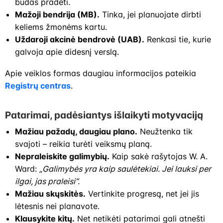
būdas pradėti.
Mažoji bendrija (MB).
Tinka, jei planuojate dirbti
keliems žmonėms kartu.
Uždaroji akcinė bendrovė (UAB).
Renkasi tie, kurie
galvoja apie didesnį verslą.
Apie veiklos formas daugiau informacijos pateikia
Registrų centras
.
Patarimai, padėsiantys išlaikyti motyvaciją
Mažiau pažadų, daugiau plano.
Neužtenka tik
svajoti – reikia turėti veiksmų planą.
Nepraleiskite galimybių.
Kaip sakė rašytojas W. A.
Ward:
„Galimybės yra kaip saulėtekiai. Jei lauksi per
ilgai, jas praleisi“.
Mažiau skųskitės.
Vertinkite progresą, net jei jis
lėtesnis nei planavote.
Klausykite kitų.
Net netikėti patarimai gali atnešti