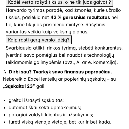
Kodėl verta rašyti tikslus, o ne tik juos galvoti?
Harvardo tyrimas parodė, kad žmonės, kurie užrašo
tikslus, pasiekia net
42 % geresnius rezultatus
nei
tie, kurie tik juos prisimena mintyse. Rašytinis
variantas veikia kaip veiksmų planas.
Kaip rasti gerą verslo idėją?
Svarbiausia atlikti rinkos tyrimą, stebėti konkurentus,
įvertinti savo pomėgius bei naudotis technologijų
teikiamomis galimybėmis (pvz., AI ar e. komercija).
💡
Dirbi sau? Tvarkyk savo finansus paprasčiau.
Nebereikia Excel lentelių ar popierinių sąskaitų – su
„Sąskaita123“
gali:
greitai išrašyti sąskaitas;
automatiškai sekti apmokėjimus;
patogiai valdyti klientus ir užsakymus;
turėti viską vienoje vietoje, bet kur ir bet kada.