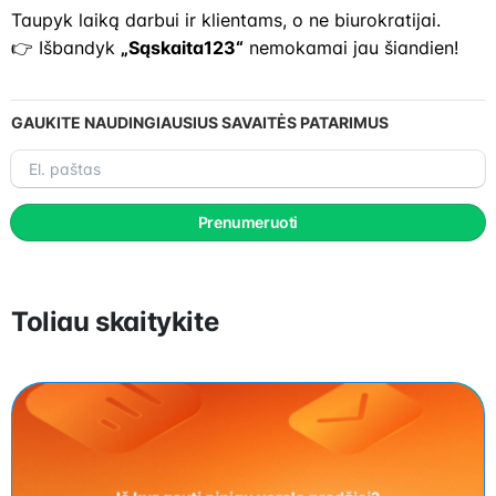
Taupyk laiką darbui ir klientams, o ne biurokratijai.
👉 Išbandyk
„Sąskaita123“
nemokamai jau šiandien!
GAUKITE NAUDINGIAUSIUS SAVAITĖS PATARIMUS
El.
paštas
Prenumeruoti
Toliau skaitykite