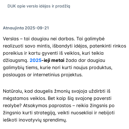
DUK apie verslo idėjas ir pradžią
Atnaujinta 2025-09-21
Verslas – tai daugiau nei darbas. Tai galimybė
realizuoti savo mintis, išbandyti idėjas, patenkinti rinkos
poreikius ir kartu gyventi iš veiklos, kuri teikia
džiaugsmą.
2025
-ieji metai
žada dar daugiau
galimybių tiems, kurie nori kurti naujus produktus,
paslaugas ar internetinius projektus.
Natūralu, kad daugelis žmonių svajoja uždirbti iš
mėgstamos veiklos. Bet kaip šią svajonę paversti
realybe? Atsakymas paprastas – reikia žingsnis po
žingsnio kurti strategiją, veikti nuosekliai ir nebijoti
ieškoti inovatyvių sprendimų.