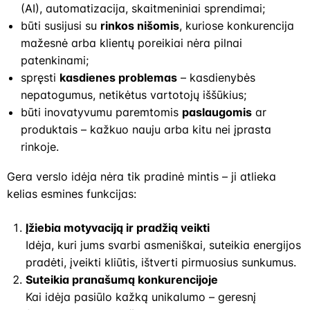
(AI), automatizacija, skaitmeniniai sprendimai;
būti susijusi su
rinkos nišomis
, kuriose konkurencija
mažesnė arba klientų poreikiai nėra pilnai
patenkinami;
spręsti
kasdienes problemas
– kasdienybės
nepatogumus, netikėtus vartotojų iššūkius;
būti inovatyvumu paremtomis
paslaugomis
ar
produktais – kažkuo nauju arba kitu nei įprasta
rinkoje.
Gera verslo idėja nėra tik pradinė mintis – ji atlieka
kelias esmines funkcijas:
Įžiebia motyvaciją ir pradžią veikti
Idėja, kuri jums svarbi asmeniškai, suteikia energijos
pradėti, įveikti kliūtis, ištverti pirmuosius sunkumus.
Suteikia pranašumą konkurencijoje
Kai idėja pasiūlo kažką unikalumo – geresnį