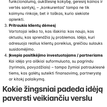
funkcionalumą, aukštesnę kokybę, geresnį kainos ir
vertės santykį, – „konkurentas“ tampa ne tik
kaimynu rinkoje, bet ir taškas, kurio siekiate
aplenkti.
Pritraukia klientų dėmesį
Vartotojai ieško to, kas išskiria: kas naujo, kas
aktualu, kas sprendžia jų problemas. Idėja, kuri
adresuoja realius klientų poreikius, greičiau sulauks
susidomėjimo.
Įkvepia pasitikėjimo investuotojams / partneriams
Kai idėja yra aiškiai suformuluota, su pagrindu
(tyrimais, pavyzdžiais) – tampa žymiai patrauklesnė
tiems, kas galėtų suteikti finansavimą, partnerystę
ar kitokį palaikymą.
Kokie žingsniai padeda idėją
paversti veikiančiu verslu