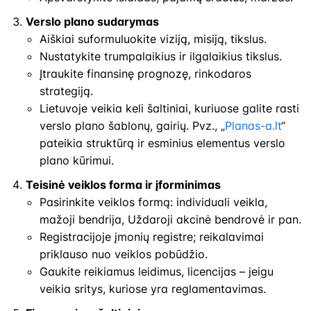
Verslo plano sudarymas
Aiškiai suformuluokite viziją, misiją, tikslus.
Nustatykite trumpalaikius ir ilgalaikius tikslus.
Įtraukite finansinę prognozę, rinkodaros
strategiją.
Lietuvoje veikia keli šaltiniai, kuriuose galite rasti
verslo plano šablonų, gairių. Pvz., „
Planas-a.lt
“
pateikia struktūrą ir esminius elementus verslo
plano kūrimui.
Teisinė veiklos forma ir įforminimas
Pasirinkite veiklos formą: individuali veikla,
mažoji bendrija, Uždaroji akcinė bendrovė ir pan.
Registracijoje įmonių registre; reikalavimai
priklauso nuo veiklos pobūdžio.
Gaukite reikiamus leidimus, licencijas – jeigu
veikia sritys, kuriose yra reglamentavimas.