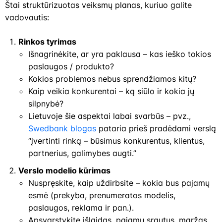
Štai struktūrizuotas veiksmų planas, kuriuo galite
vadovautis:
Rinkos tyrimas
Išnagrinėkite, ar yra paklausa – kas ieško tokios
paslaugos / produkto?
Kokios problemos nebus sprendžiamos kitų?
Kaip veikia konkurentai – ką siūlo ir kokia jų
silpnybė?
Lietuvoje šie aspektai labai svarbūs – pvz.,
Swedbank blogas
pataria prieš pradėdami verslą
“įvertinti rinką – būsimus konkurentus, klientus,
partnerius, galimybes augti.”
Verslo modelio kūrimas
Nuspręskite, kaip uždirbsite – kokia bus pajamų
esmė (prekyba, prenumeratos modelis,
paslaugos, reklama ir pan.).
Apsvarstykite išlaidas, pajamų srautus, maržas.