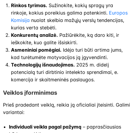
Rinkos tyrimas.
Sužinokite, kokių spragų yra
rinkoje, kokius poreikius galima patenkinti.
Europos
Komisija
nuolat skelbia mažųjų verslų tendencijas,
kurias verta stebėti.
Konkurentų analizė.
Pažiūrėkite, ką daro kiti, ir
ieškokite, kuo galite išsiskirti.
Asmeniniai pomėgiai.
Idėja turi būti artima jums,
kad turėtumėte motyvacijos ją įgyvendinti.
Technologijų išnaudojimas.
2025 m. didelį
potencialą turi dirbtinio intelekto sprendimai, e.
komercija ir skaitmeninės paslaugos.
Veiklos įforminimas
Prieš pradedant veiklą, reikia ją oficialiai įteisinti. Galimi
variantai:
Individuali veikla pagal pažymą
– paprasčiausias