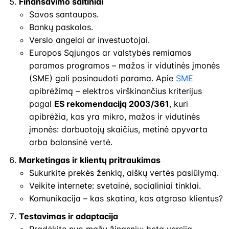
Finansavimo šaltiniai
Savos santaupos.
Bankų paskolos.
Verslo angelai ar investuotojai.
Europos Sąjungos ar valstybės remiamos
paramos programos – mažos ir vidutinės įmonės
(SME) gali pasinaudoti parama. Apie
SME
apibrėžimą – elektros virškinančius kriterijus
pagal
ES rekomendaciją 2003/361
, kuri
apibrėžia, kas yra mikro, mažos ir vidutinės
įmonės: darbuotojų skaičius, metinė apyvarta
arba balansinė vertė.
Marketingas ir klientų pritraukimas
Sukurkite prekės ženklą, aiškų vertės pasiūlymą.
Veikite internete: svetainė, socialiniai tinklai.
Komunikacija – kas skatina, kas atgraso klientus?
Testavimas ir adaptacija
Pradėkite nuo mažų žingsnių: beta versija,