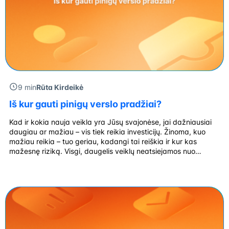
9 min
Rūta Kirdeikė
Iš kur gauti pinigų verslo pradžiai?
Kad ir kokia nauja veikla yra Jūsų svajonėse, jai dažniausiai
daugiau ar mažiau – vis tiek reikia investicijų. Žinoma, kuo
mažiau reikia – tuo geriau, kadangi tai reiškia ir kur kas
mažesnę riziką. Visgi, daugelis veiklų neatsiejamos nuo
finansinių kaštų, tad investicija verslui – visiškai natūrali
praktika. Lengvatinės paskolos suteikia lanksčias paskolų
sąlygas naujoms įmonėms, […]