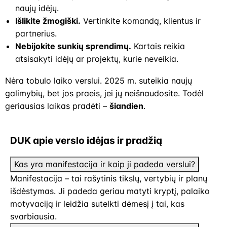
naujų idėjų.
Išlikite žmogiški.
Vertinkite komandą, klientus ir
partnerius.
Nebijokite sunkių sprendimų.
Kartais reikia
atsisakyti idėjų ar projektų, kurie neveikia.
Nėra tobulo laiko verslui. 2025 m. suteikia naujų
galimybių, bet jos praeis, jei jų neišnaudosite. Todėl
geriausias laikas pradėti –
šiandien
.
DUK apie verslo idėjas ir pradžią
Kas yra manifestacija ir kaip ji padeda verslui?
Manifestacija – tai rašytinis tikslų, vertybių ir planų
išdėstymas. Ji padeda geriau matyti kryptį, palaiko
motyvaciją ir leidžia sutelkti dėmesį į tai, kas
svarbiausia.