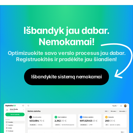
Išbandyk jau dabar.
Nemokamai!
Optimizuokite savo verslo procesus jau dabar.
Registruokitės ir pradėkite jau šiandien!
Išbandykite sistemą nemokamai