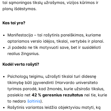
tai sąmoningas tikslų užrašymas, vizijos kūrimas ir
planų išdėstymas.
Kas tai yra?
Manifestacija – tai rašytinis pareiškimas, kuriame
aptariamos verslo idėjos, tikslai, vertybės ir planai.
Ji padeda ne tik motyvuoti save, bet ir susidėlioti
realius žingsnius.
Kodėl verta rašyti?
Psichologų teigimu, užrašyti tikslai turi didesnę
tikimybę būti įgyvendinti (Harvardo universiteto
tyrimas parodė, kad žmonės, kurie užsirašo tikslus,
pasiekia net
42 % geresnius rezultatus
nei tie, kurie
to nedaro
šaltinis
).
Rašytinis variantas leidžia objektyviau matyti, ką