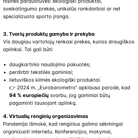
nišinės parduotuvės: ekologiški produktai,
sveikatingumo prekės, unikalūs rankdarbiai ar net
specializuota sporto įranga.
3. Tvarių produktų gamyba ir prekyba
Vis daugiau vartotojų renkasi prekes, kurios draugiškos
aplinkai. Tai gali būti:
daugkartinio naudojimo pakuotės;
perdirbti tekstilės gaminiai;
lietuviškos kilmės ekologiški produktai.
👉 2024 m. „Eurobarometro“ apklausa parodė, kad
94 % europiečių
svarbu, jog gaminiai būtų
pagaminti tausojant aplinką.
4. Virtualių renginių organizavimas
Pandemija išmokė, kad renginius galima sėkmingai
organizuoti internetu. Konferencijos, mokymai,