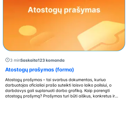
3 min
Saskaita123 komanda
Atostogų prašymas (forma)
Atostogų prašymas – tai svarbus dokumentas, kuriuo
darbuotojas oficialiai prašo suteikti laisvo laiko poilsiui, o
darbdavys gali suplanuoti darbo grafiką. Kaip parengti
atostogų prašymą? Prašymas turi būti aiškus, konkretus ir
pateiktas iš anksto. Žemiau pateikiame tinkamai suformuluoto
prašymo pavyzdį, kurį galite atsisiųsti ir naudoti. Patvirtinus
prašymą, personalo skyrius pasirūpina visais reikalingais
dokumentais ir atnaujina atostogų […]