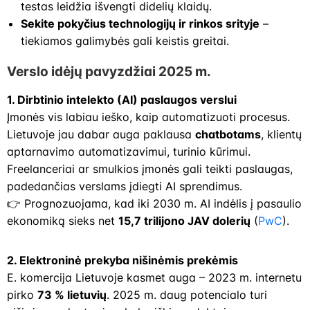
testas leidžia išvengti didelių klaidų.
Sekite pokyčius technologijų ir rinkos srityje
–
tiekiamos galimybės gali keistis greitai.
Verslo idėjų pavyzdžiai 2025 m.
1. Dirbtinio intelekto (AI) paslaugos verslui
Įmonės vis labiau ieško, kaip automatizuoti procesus.
Lietuvoje jau dabar auga paklausa
chatbotams
, klientų
aptarnavimo automatizavimui, turinio kūrimui.
Freelanceriai ar smulkios įmonės gali teikti paslaugas,
padedančias verslams įdiegti AI sprendimus.
👉 Prognozuojama, kad iki 2030 m. AI indėlis į pasaulio
ekonomiką sieks net
15,7 trilijono JAV dolerių
(
PwC
).
2. Elektroninė prekyba nišinėmis prekėmis
E. komercija Lietuvoje kasmet auga – 2023 m. internetu
pirko
73 % lietuvių
. 2025 m. daug potencialo turi