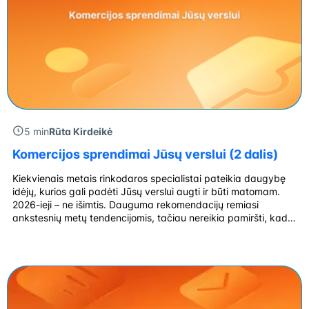
5 min
Rūta Kirdeikė
Komercijos sprendimai Jūsų verslui (2 dalis)
Kiekvienais metais rinkodaros specialistai pateikia daugybę
idėjų, kurios gali padėti Jūsų verslui augti ir būti matomam.
2026-ieji – ne išimtis. Dauguma rekomendacijų remiasi
ankstesnių metų tendencijomis, tačiau nereikia pamiršti, kad
technologijos nestovi vietoje – atsiranda vis daugiau išmanių
įrankių ir programėlių, keičiasi vartotojų įpročiai, o kartu su jais
– ir verslo galimybės. Anksčiau 2026-aisiais Fizinė parduotuvė
[…]