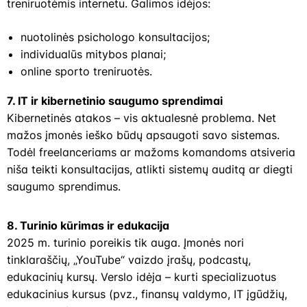
treniruotėmis internetu. Galimos idėjos:
nuotolinės psichologo konsultacijos;
individualūs mitybos planai;
online sporto treniruotės.
7. IT ir kibernetinio saugumo sprendimai
Kibernetinės atakos – vis aktualesnė problema. Net
mažos įmonės ieško būdų apsaugoti savo sistemas.
Todėl freelanceriams ar mažoms komandoms atsiveria
niša teikti konsultacijas, atlikti sistemų auditą ar diegti
saugumo sprendimus.
8. Turinio kūrimas ir edukacija
2025 m. turinio poreikis tik auga. Įmonės nori
tinklaraščių, „YouTube“ vaizdo įrašų, podcastų,
edukacinių kursų. Verslo idėja – kurti specializuotus
edukacinius kursus (pvz., finansų valdymo, IT įgūdžių,