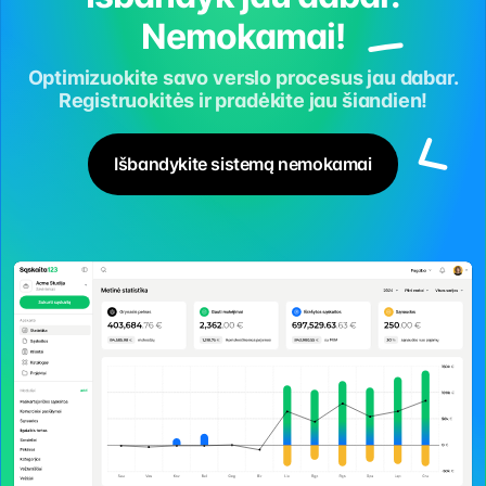
Nemokamai!
Optimizuokite savo verslo procesus jau dabar.
Registruokitės ir pradėkite jau šiandien!
Išbandykite sistemą nemokamai