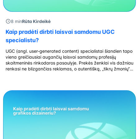
8 min
Rūta Kirdeikė
Kaip pradėti dirbti laisvai samdomu UGC
specialistu?
UGC (angl. user-generated content) specialistai šiandien tapo
viena greičiausiai augančių laisvai samdomų profesijų
skaitmeninės rinkodaros pasaulyje. Prekės ženklai vis dažniau
renkasi ne blizgančias reklamas, o autentišką, „tikrų žmonių“
kuriamą turinį, kuris atrodo natūraliai „Instagram“, „TikTok“ ar
„YouTube“ platformose. Dėl to UGC kūrėjais gali tapti ne tik
influenceriai su tūkstančiais sekėjų, bet ir paprasti vartotojai,
kurie […]