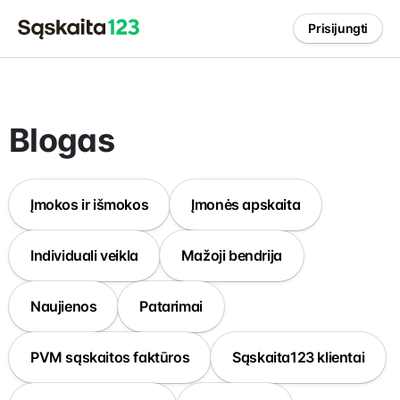
Prisijungti
Blogas
Įmokos ir išmokos
Įmonės apskaita
Individuali veikla
Mažoji bendrija
Naujienos
Patarimai
PVM sąskaitos faktūros
Sąskaita123 klientai