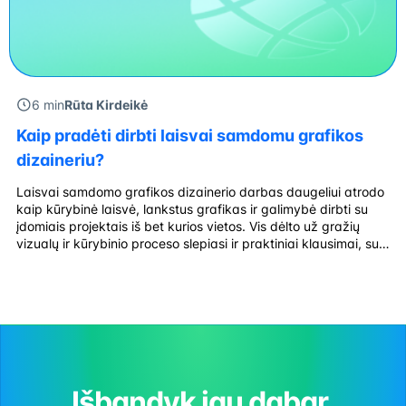
6 min
Rūta Kirdeikė
Kaip pradėti dirbti laisvai samdomu grafikos
dizaineriu?
Laisvai samdomo grafikos dizainerio darbas daugeliui atrodo
kaip kūrybinė laisvė, lankstus grafikas ir galimybė dirbti su
įdomiais projektais iš bet kurios vietos. Vis dėlto už gražių
vizualų ir kūrybinio proceso slepiasi ir praktiniai klausimai, su
kuriais anksčiau ar vėliau susiduria kiekvienas pradedantis
freelanceris: kokią veiklos formą pasirinkti, kaip registruoti
veiklą, kaip tvarkyti apskaitą ir kokius […]
Išbandyk jau dabar.