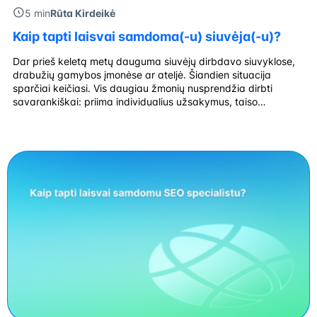
5 min
Rūta Kirdeikė
Kaip tapti laisvai samdoma(-u) siuvėja(-u)?
Dar prieš keletą metų dauguma siuvėjų dirbdavo siuvyklose,
drabužių gamybos įmonėse ar ateljė. Šiandien situacija
sparčiai keičiasi. Vis daugiau žmonių nusprendžia dirbti
savarankiškai: priima individualius užsakymus, taiso
drabužius, siuva pagal individualius išmatavimus ar net kuria
savo prekės ženklą. Laisvai samdoma siuvėja gali dirbti iš
namų, nuomotis nedideles dirbtuves arba klientus aptarnauti
nuotoliniu būdu, kai matavimai […]