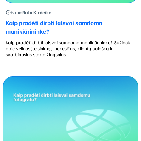
5 min
Rūta Kirdeikė
Kaip pradėti dirbti laisvai samdoma
manikiūrininke?
Kaip pradėti dirbti laisvai samdoma manikiūrininke? Sužinok
apie veiklos įteisinimą, mokesčius, klientų paiešką ir
svarbiausius starto žingsnius.