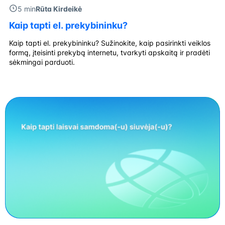
5 min
Rūta Kirdeikė
Kaip tapti el. prekybininku?
Kaip tapti el. prekybininku? Sužinokite, kaip pasirinkti veiklos
formą, įteisinti prekybą internetu, tvarkyti apskaitą ir pradėti
sėkmingai parduoti.