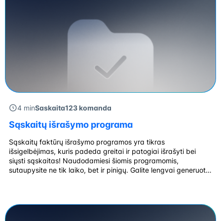
4 min
Saskaita123 komanda
Sąskaitų išrašymo programa
Sąskaitų faktūrų išrašymo programos yra tikras
išsigelbėjimas, kuris padeda greitai ir patogiai išrašyti bei
siųsti sąskaitas! Naudodamiesi šiomis programomis,
sutaupysite ne tik laiko, bet ir pinigų. Galite lengvai generuoti
sąskaitas PDF formatu, o tai yra ne tik patogu, bet ir plačiai
priimtina verslo pasaulyje. O geriausia, kad sąskaitas galite
siųsti tiesiogiai el. paštu, nereikalingas joks […]