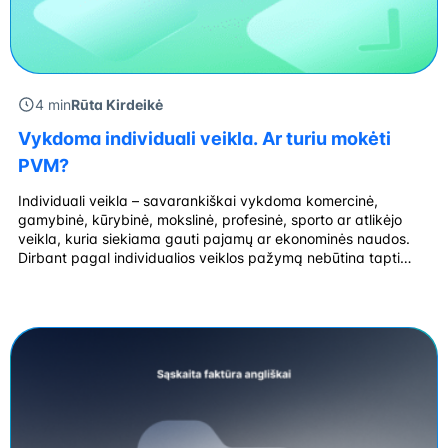
4 min
Rūta Kirdeikė
Vykdoma individuali veikla. Ar turiu mokėti
PVM?
Individuali veikla – savarankiškai vykdoma komercinė,
gamybinė, kūrybinė, mokslinė, profesinė, sporto ar atlikėjo
veikla, kuria siekiama gauti pajamų ar ekonominės naudos.
Dirbant pagal individualios veiklos pažymą nebūtina tapti
PVM mokėtoju, tačiau tam tikrais atvejais tai gali būti
privaloma. Kokiai veiklai taikoma individualios veiklos
pažyma? VMI nurodo, kad individuali veikla gali apimti: Kas
yra PVM? Pridėtinės […]