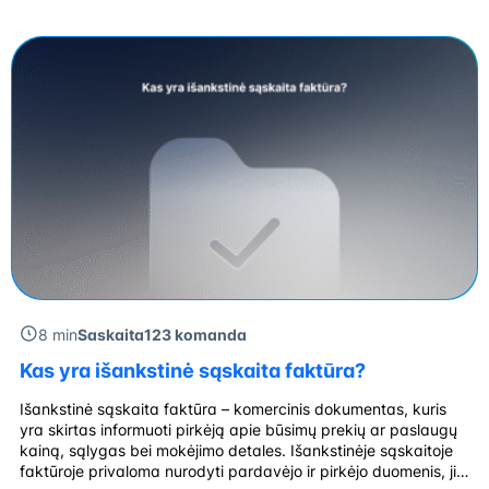
pateikiant sąskaitą faktūrą apmokėjimui. Toks procesas
leidžia taupyti laiką ir užtikrina sklandų atsiskaitymą. Siekiant
efektyvumo, rekomenduojama naudoti iš anksto paruoštą
sąskaitos faktūros šabloną. […]
8 min
Saskaita123 komanda
Kas yra išankstinė sąskaita faktūra?
Išankstinė sąskaita faktūra – komercinis dokumentas, kuris
yra skirtas informuoti pirkėją apie būsimų prekių ar paslaugų
kainą, sąlygas bei mokėjimo detales. Išankstinėje sąskaitoje
faktūroje privaloma nurodyti pardavėjo ir pirkėjo duomenis, ji