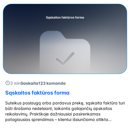
duomenys: išrašymo data, prekių ar paslaugų aprašymas,
kiekiai, kainos, bendra suma, taikomas […]
3 min
Saskaita123 komanda
Sąskaitos faktūros forma
Suteikus paslaugą arba pardavus prekę, sąskaita faktūra turi
būti išrašoma nedelsiant, laikantis galiojančių apskaitos
reikalavimų. Praktikoje dažniausiai pasirenkamas
patogiausias sprendimas – klientui išsiunčiama atlikta
paslauga el. paštu arba prekės pristatomos paštu, kartu