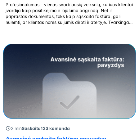
Profesionalumas – vienas svarbiausių veiksnių, kuriuos klientai
įvardija kaip pasitikėjimo ir lojalumo pagrindą. Net ir
paprastas dokumentas, toks kaip sąskaita faktūra, gali
nulemti, ar klientas norės su jumis dirbti ir ateityje. Tvarkingai
ir aiškiai išrašyta sąskaita faktūra ne tik patvirtina sandorį,
bet ir sustiprina įmonės įvaizdį. Sąskaita faktūra – jūsų verslo
vizitinė kortelė Vienas paprasčiausių […]
2 min
Saskaita123 komanda
Avansinė sąskaita faktūra: pavyzdys