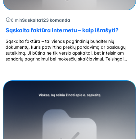
6 min
Saskaita123 komanda
Sąskaita faktūra internetu – kaip išrašyti?
Sąskaita faktūra – tai vienas pagrindinių buhalterinių
dokumentų, kuris patvirtina prekių pardavimą ar paslaugų
suteikimą. Ji būtina ne tik verslo apskaitai, bet ir teisiniam
sandorių pagrindimui bei mokesčių skaičiavimui. Teisingai
išrašyta sąskaita užtikrina skaidrumą tarp pardavėjo ir
pirkėjo, padeda išvengti nesusipratimų bei atitinka teisės aktų
reikalavimus. Be to, neteisingai užpildyta sąskaita gali būti
pagrindine buhalterinių […]