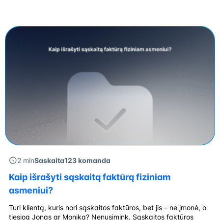
yra preliminarus dokumentas, kuris neturi teisinės galios. Ji
išrašoma dar prieš įvykstant prekių tiekimui arba paslaugų
suteikimui ir dažniausiai naudojama avansiniams mokėjimams
gauti arba […]
2 min
Saskaita123 komanda
Kaip išrašyti sąskaitą faktūrą fiziniam
asmeniui?
Turi klientą, kuris nori sąskaitos faktūros, bet jis – ne įmonė, o
tiesiog Jonas ar Monika? Nenusimink. Sąskaitos faktūros