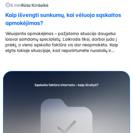
6 min
Rūta Kirdeikė
Kaip išvengti sunkumų, kai vėluoja sąskaitos
apmokėjimas?
Vėluojantis apmokėjimas – pažįstama situacija daugeliui
laisvai samdomų specialistų. Laikrodis tiksi, darbai juda į
priekį, o viena sąskaita faktūra vis dar neapmokėta. Kaip
elgtis tokioje situacijoje, kad nepatirtumėte nuostolių ir
išlaikytumėte gerus santykius su klientu? Kodėl laiku
apmokėtos sąskaitos tokios svarbios? Laiku sumokėtos
sąskaitos užtikrina sklandų pinigų srautą. Tai leidžia lengviau
planuoti išlaidas, investicijas ir […]