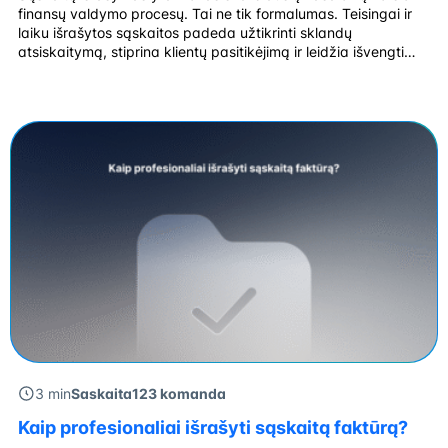
finansų valdymo procesų. Tai ne tik formalumas. Teisingai ir
laiku išrašytos sąskaitos padeda užtikrinti sklandų
atsiskaitymą, stiprina klientų pasitikėjimą ir leidžia išvengti
teisinių ar mokestinių nesklandumų. Šiek tiek plačiau apie
sąskaitų išrašymą… Sąskaitų išrašymas yra svarbus
procesas kiekviename versle, nes jis užtikrina, kad prekių ar
paslaugų pardavimas būtų […]
3 min
Saskaita123 komanda
Kaip profesionaliai išrašyti sąskaitą faktūrą?