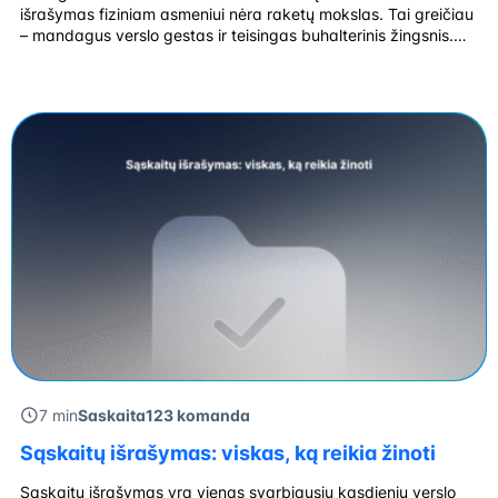
išrašymas fiziniam asmeniui nėra raketų mokslas. Tai greičiau
– mandagus verslo gestas ir teisingas buhalterinis žingsnis.
Tad paanalizuokime esminius žingsnius. Kada apskritai reikia
išrašyti sąskaitą? O viskas labai paprasta! Sąskaita išrašoma
– jei: Tada – taip, […]
7 min
Saskaita123 komanda
Sąskaitų išrašymas: viskas, ką reikia žinoti
Sąskaitų išrašymas yra vienas svarbiausių kasdienių verslo