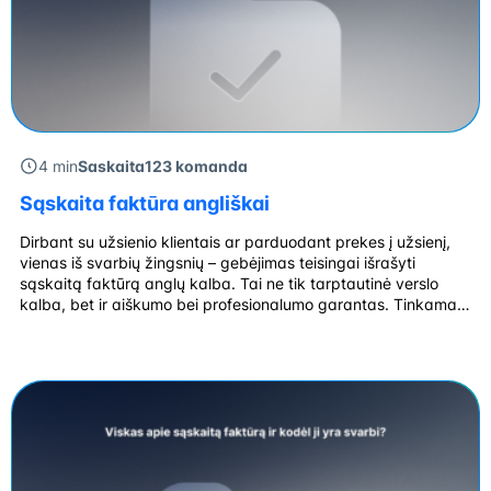
4 min
Saskaita123 komanda
Sąskaita faktūra angliškai
Dirbant su užsienio klientais ar parduodant prekes į užsienį,
vienas iš svarbių žingsnių – gebėjimas teisingai išrašyti
sąskaitą faktūrą anglų kalba. Tai ne tik tarptautinė verslo
kalba, bet ir aiškumo bei profesionalumo garantas. Tinkamai
parengta sąskaita faktūra užtikrina, kad klientas tiksliai
supras prekių ar paslaugų aprašymą, kainą, mokesčius ir
mokėjimo sąlygas. Sistema Sąskaita123 suteikia galimybę […]