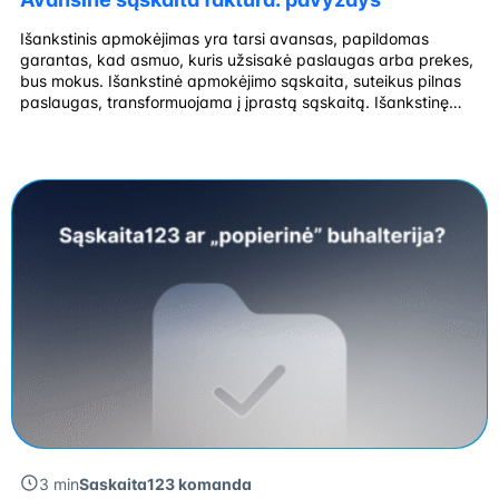
Išankstinis apmokėjimas yra tarsi avansas, papildomas
garantas, kad asmuo, kuris užsisakė paslaugas arba prekes,
bus mokus. Išankstinė apmokėjimo sąskaita, suteikus pilnas
paslaugas, transformuojama į įprastą sąskaitą. Išankstinę
sąskaitą galima naudoti siekiant užtikrinti avansinius
mokėjimus. Taigi, geriausia išankstinio apmokėjimo sąskaitą
sugeneruoti atsitinkamai pagal tai, kaip atrodo įprasta Jūsų
sąskaita. Išankstinė apmokėjimo sąskaita neturėtų būti
įtraukta į […]
3 min
Saskaita123 komanda