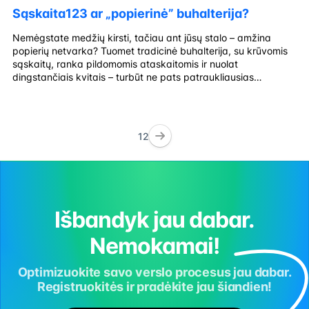
Sąskaita123 ar „popierinė” buhalterija?
Nemėgstate medžių kirsti, tačiau ant jūsų stalo – amžina
popierių netvarka? Tuomet tradicinė buhalterija, su krūvomis
sąskaitų, ranka pildomomis ataskaitomis ir nuolat
dingstančiais kvitais – turbūt ne pats patraukliausias
pasirinkimas. Šiandien vis daugiau verslininkų ieško ne tik
tvaresnių, bet ir patogesnių apskaitos sprendimų. Jeigu ir jūs
svajojate gyventi švariau, paprasčiau bei taupyti laiką – verta
[…]
1
2
Išbandyk jau dabar.
Nemokamai!
Optimizuokite savo verslo procesus jau dabar.
Registruokitės ir pradėkite jau šiandien!