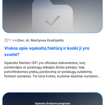
11 min
Doc. dr. Martynas Endrijaitis
Viskas apie sąskaitą faktūrą ir kodėl ji yra
svarbi?
Sąskaita faktūra (SF) yra oficialus dokumentas, kurį
pardavėjas ar paslaugų teikėjas išrašo pirkėjui, taip
patvirtindamas prekių pardavimą ar paslaugų suteikimą
fiziniam asmeniui. Tai tarsi kvitas, kuriame išsamiai nurodoma
– kas buvo parduota, kokia paslauga suteikta, kokia kaina ir
kokiomis sąlygomis. Sąskaitos faktūros apibrėžimas Sąskaita
faktūra – finansinis dokumentas, kuris patvirtina prekių
pardavimą arba paslaugų suteikimą […]