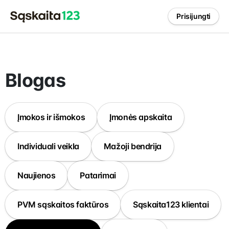
Prisijungti
Blogas
Įmokos ir išmokos
Įmonės apskaita
Individuali veikla
Mažoji bendrija
Naujienos
Patarimai
PVM sąskaitos faktūros
Sąskaita123 klientai