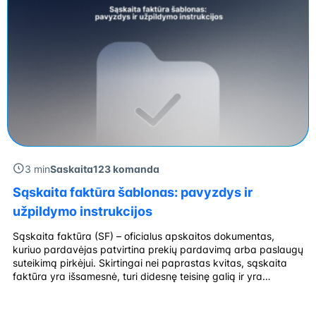
3 min
Saskaita123 komanda
Sąskaita faktūra šablonas: pavyzdys ir
užpildymo instrukcijos
Sąskaita faktūra (SF) – oficialus apskaitos dokumentas,
kuriuo pardavėjas patvirtina prekių pardavimą arba paslaugų
suteikimą pirkėjui. Skirtingai nei paprastas kvitas, sąskaita
faktūra yra išsamesnė, turi didesnę teisinę galią ir yra
naudojama tiek buhalterinėje apskaitoje, tiek mokesčių
deklaravimo tikslais. Joje pateikiami visi esminiai sandorio