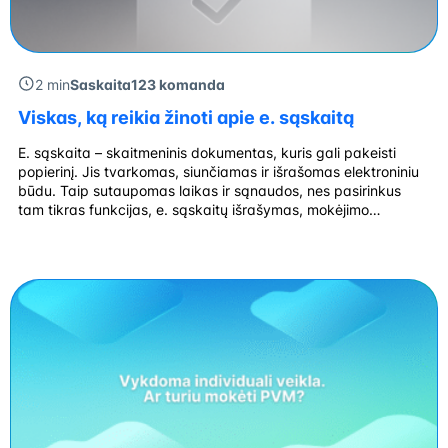
2 min
Saskaita123 komanda
Viskas, ką reikia žinoti apie e. sąskaitą
E. sąskaita – skaitmeninis dokumentas, kuris gali pakeisti
popierinį. Jis tvarkomas, siunčiamas ir išrašomas elektroniniu
būdu. Taip sutaupomas laikas ir sąnaudos, nes pasirinkus
tam tikras funkcijas, e. sąskaitų išrašymas, mokėjimo
procesas vyksta automatiškai. Kuo skiriasi e. sąskaita ir e.
sąskaita faktūra? Nors šios sąvokos dažnai vartojamos kaip
sinonimai, jos reiškia skirtingus dalykus. E. sąskaita
dažniausiai […]