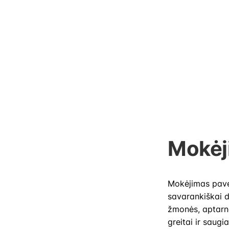
Mokėj
Mokėjimas paved
savarankiškai di
žmonės, aptarna
greitai ir saugi