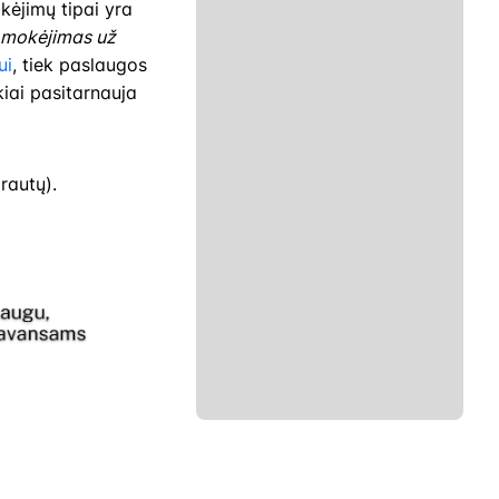
kėjimų tipai yra
i mokėjimas už
ui
, tiek paslaugos
iai pasitarnauja
rautų).