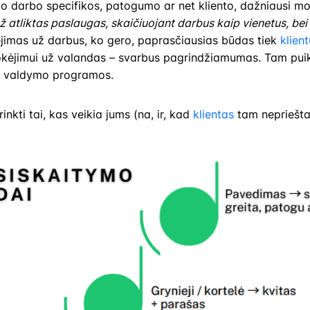
o darbo specifikos, patogumo ar net kliento, dažniausi mo
ž atliktas paslaugas, skaičiuojant darbus kaip vienetus, be
imas už darbus, ko gero, paprasčiausias būdas tiek
klient
mokėjimui už valandas – svarbus pagrindžiamumas. Tam puik
ko valdymo programos.
rinkti tai, kas veikia jums (na, ir, kad
klientas
tam nepriešta