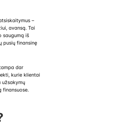
 atsiskaitymus –
iui, avansą. Tai
mo saugumą iš
ų pusių finansinę
 tampa dar
ti, kurie klientai
iu užsakymų
ką finansuose.
?