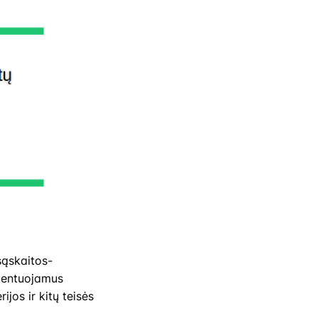
sąskaitos-
amentuojamus
jos ir kitų teisės