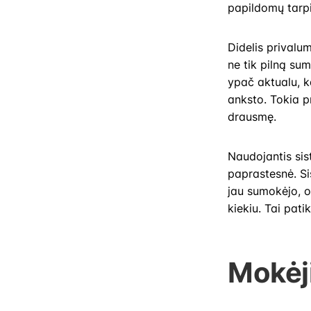
papildomų tarpi
Didelis privalu
ne tik pilną su
ypač aktualu, k
anksto. Tokia p
drausmę.
Naudojantis si
paprastesnė. Si
jau sumokėjo, o
kiekiu. Tai pati
Mokėji