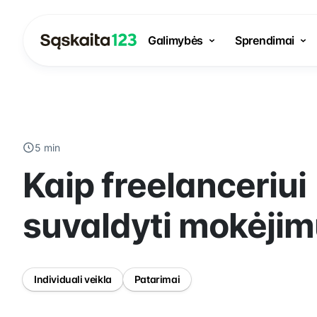
Galimybės
Sprendimai
5 min
Kaip freelanceriui
suvaldyti mokėji
Individuali veikla
Patarimai