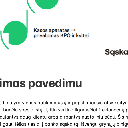
imas pavedimu
imu yra vienas patikimiausių ir populiariausių atsiskaity
rbančių specialistų. Jį itin vertina ilgamečiai freelancerių p
ujantys daug klientų arba dirbantys nuotoliniu būdu. Šis 
ai gauti lėšas tiesiai į banko sąskaitą, išvengti grynųjų pin