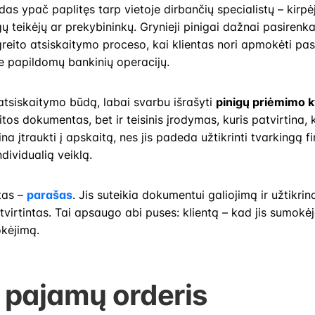
das ypač paplitęs tarp vietoje dirbančių specialistų – kirpėj
ų teikėjų ar prekybininkų. Grynieji pinigai dažnai pasirenk
reito atsiskaitymo proceso, kai klientas nori apmokėti pas
be papildomų bankinių operacijų.
 atsiskaitymo būdą, labai svarbu išrašyti
pinigų priėmimo k
tos dokumentas, bet ir teisinis įrodymas, kuris patvirtina,
ina įtraukti į apskaitą, nes jis padeda užtikrinti tvarkingą 
dividualią veiklą.
tas –
parašas
. Jis suteikia dokumentui galiojimą ir užtikri
atvirtintas. Tai apsaugo abi puses: klientą – kad jis sumokėj
kėjimą.
 pajamų orderis