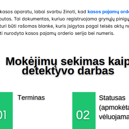
kasos aparatu, labai svarbu žinoti, kad
kasos pajamų ord
butas. Tai dokumentas, kuriuo registruojama grynųjų pinig
uri būti rašomas blanke, kuris įsigytas pagal teisės aktų nu
ti nurodyta kasos pajamų orderio serija bei numeris.