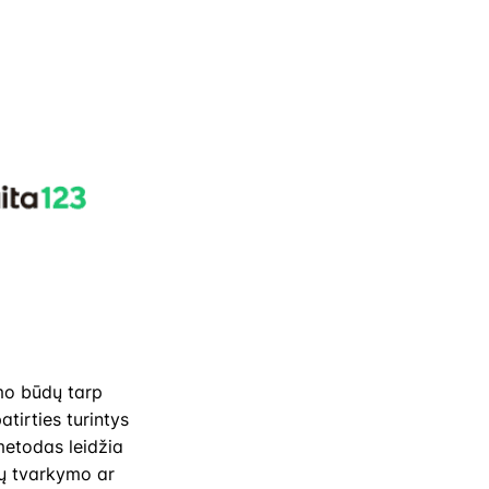
mo būdų tarp
atirties turintys
metodas leidžia
igų tvarkymo ar