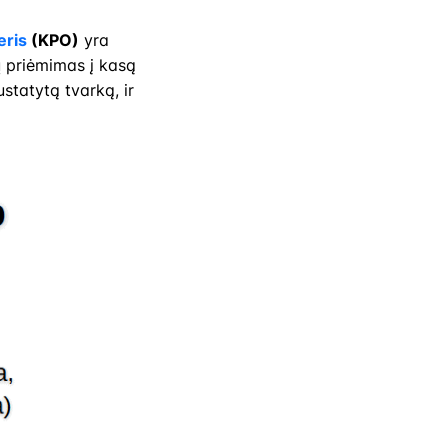
eris
(KPO)
yra
ų priėmimas į kasą
statytą tvarką, ir