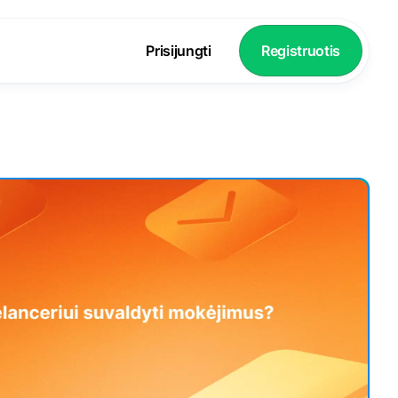
Prisijungti
Registruotis