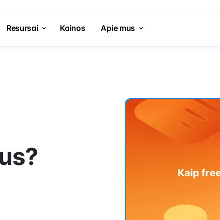
Resursai
Kainos
Apie mus
mus?