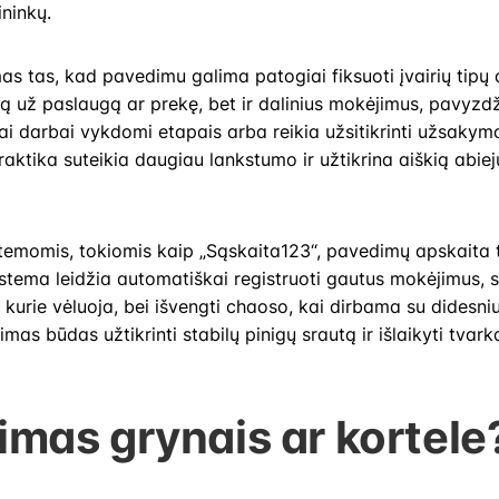
ninkų.
mas tas, kad pavedimu galima patogiai fiksuoti įvairių tipų
mą už paslaugą ar prekę, bet ir dalinius mokėjimus, pavyzdž
ai darbai vykdomi etapais arba reikia užsitikrinti užsaky
raktika suteikia daugiau lankstumo ir užtikrina aiškią abiej
stemomis, tokiomis kaip „Sąskaita123“, pavedimų apskaita
stema leidžia automatiškai registruoti gautus mokėjimus, sek
 kurie vėluoja, bei išvengti chaoso, kai dirbama su didesn
kimas būdas užtikrinti stabilų pinigų srautą ir išlaikyti tvar
mas grynais ar kortele