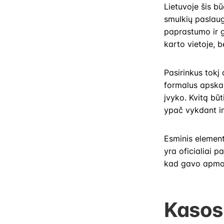
Lietuvoje šis bū
smulkių paslaug
paprastumo ir g
karto vietoje, 
Pasirinkus tokį
formalus apskai
įvyko. Kvitą būt
ypač vykdant in
Esminis elemen
yra oficialiai p
kad gavo apmo
Kasos