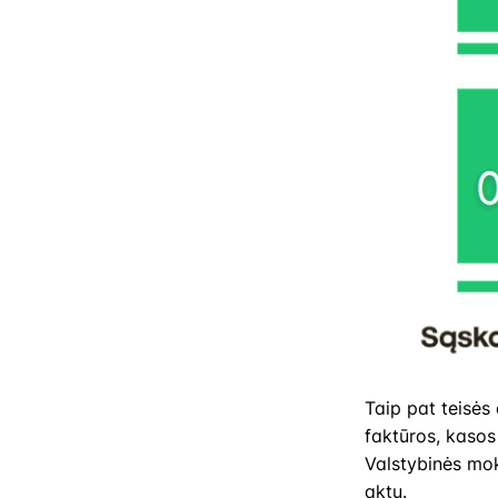
Taip pat teisės 
faktūros, kasos 
Valstybinės moke
aktų.