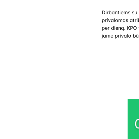
Dirbantiems su 
privalomas atri
per dieną. KPO t
jame privalo bū