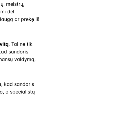
ų, meistrų,
ami dėl
laugą ar prekę iš
vitą
. Tai ne tik
 kad sandoris
finansų valdymą,
na, kad sandoris
o, o specialistą –