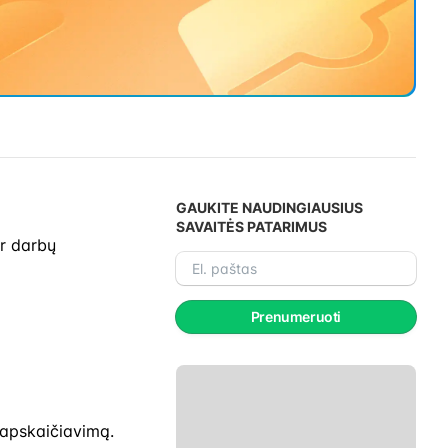
GAUKITE NAUDINGIAUSIUS
SAVAITĖS PATARIMUS
ir darbų
El.
paštas
Prenumeruoti
 apskaičiavimą.