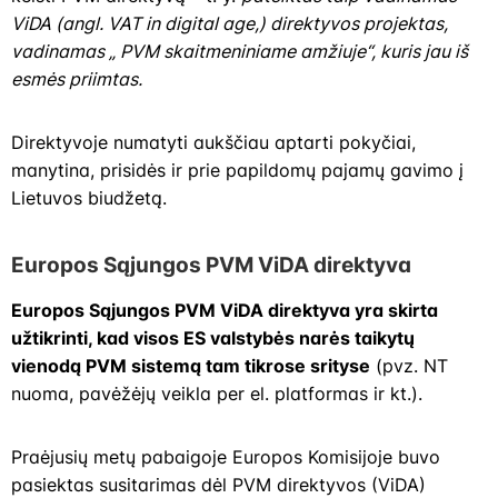
ViDA (angl. VAT in digital age,) direktyvos projektas,
vadinamas „ PVM skaitmeniniame amžiuje“, kuris jau iš
esmės priimtas.
Direktyvoje numatyti aukščiau aptarti pokyčiai,
manytina, prisidės ir prie papildomų pajamų gavimo į
Lietuvos biudžetą.
Europos Sąjungos PVM ViDA direktyva
Europos Sąjungos PVM ViDA direktyva yra skirta
užtikrinti, kad visos ES valstybės narės taikytų
vienodą PVM sistemą tam tikrose srityse
(pvz. NT
nuoma, pavėžėjų veikla per el. platformas ir kt.).
Praėjusių metų pabaigoje Europos Komisijoje buvo
pasiektas susitarimas dėl PVM direktyvos (ViDA)