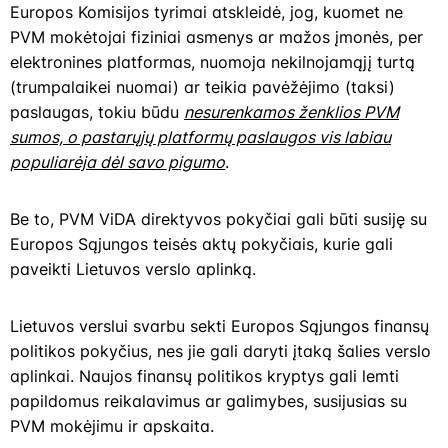
Europos Komisijos tyrimai atskleidė, jog, kuomet ne
PVM mokėtojai fiziniai asmenys ar mažos įmonės, per
elektronines platformas, nuomoja nekilnojamąjį turtą
(trumpalaikei nuomai) ar teikia pavėžėjimo (taksi)
paslaugas, tokiu būdu
nesurenkamos ženklios PVM
sumos, o pastarųjų platformų paslaugos vis labiau
populiarėja dėl savo pigumo
.
Be to, PVM ViDA direktyvos pokyčiai gali būti susiję su
Europos Sąjungos teisės aktų pokyčiais, kurie gali
paveikti Lietuvos verslo aplinką.
Lietuvos verslui svarbu sekti Europos Sąjungos finansų
politikos pokyčius, nes jie gali daryti įtaką šalies verslo
aplinkai. Naujos finansų politikos kryptys gali lemti
papildomus reikalavimus ar galimybes, susijusias su
PVM mokėjimu ir apskaita.