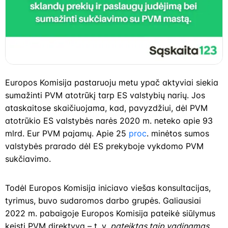
Europos Komisija pastaruoju metu ypač aktyviai siekia
sumažinti PVM atotrūkį tarp ES valstybių narių. Jos
ataskaitose skaičiuojama, kad, pavyzdžiui, dėl PVM
atotrūkio ES valstybės narės 2020 m. neteko apie 93
mlrd. Eur PVM pajamų. Apie 25
proc
. minėtos sumos
valstybės prarado dėl ES prekyboje vykdomo PVM
sukčiavimo.
Todėl Europos Komisija iniciavo viešas konsultacijas,
tyrimus, buvo sudaromos darbo grupės. Galiausiai
2022 m. pabaigoje Europos Komisija pateikė siūlymus
keisti PVM direktyvą – t. y.
pateiktas taip vadinamas