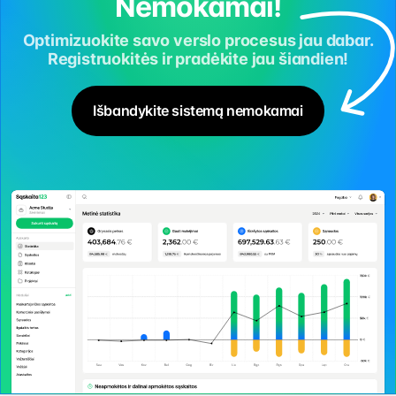
Nemokamai!
Optimizuokite savo verslo procesus jau dabar.
Registruokitės ir pradėkite jau šiandien!
Išbandykite sistemą nemokamai