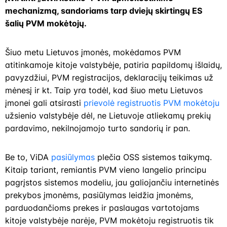
mechanizmą, sandoriams tarp dviejų skirtingų ES
šalių PVM mokėtojų.
Šiuo metu Lietuvos įmonės, mokėdamos PVM
atitinkamoje kitoje valstybėje, patiria papildomų išlaidų,
pavyzdžiui, PVM registracijos, deklaracijų teikimas už
mėnesį ir kt. Taip yra todėl, kad šiuo metu Lietuvos
įmonei gali atsirasti
prievolė registruotis PVM mokėtoju
užsienio valstybėje dėl, ne Lietuvoje atliekamų prekių
pardavimo, nekilnojamojo turto sandorių ir pan.
Be to, ViDA
pasiūlymas
plečia OSS sistemos taikymą.
Kitaip tariant, remiantis PVM vieno langelio principu
pagrįstos sistemos modeliu, jau galiojančiu internetinės
prekybos įmonėms, pasiūlymas leidžia įmonėms,
parduodančioms prekes ir paslaugas vartotojams
kitoje valstybėje narėje, PVM mokėtoju registruotis tik