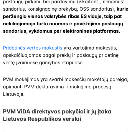
paslaugų pirkimu bei pardavimu
(įskaitant „menamus“
sandorius, konsignacinę prekybą, OSS sandorius),
kurie
peržengia vienos valstybės ribas ES viduje, taip pat
nekilnojamojo turto nuomos ir pavėžėjimo paslaugų
sandorius, vykdomus per elektronines platformas.
Pridėtinės vertės mokestis
yra vartojimo mokestis,
apskaičiuojamas pagal prekių ir paslaugų pridėtinę
vertę įvairiuose gamybos etapuose.
PVM mokėjimas yra svarbi mokesčių mokėtojų pareiga,
apimanti PVM deklaravimo ir mokėjimo procesą
Lietuvoje.
PVM ViDA direktyvos pokyčiai ir jų įtaka
Lietuvos Respublikos verslui