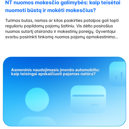
NT nuomos mokesčio galimybės: kaip teisėtai
nuomoti būstą ir mokėti mokesčius?
Turimas butas, namas ar kitos paskirties patalpos gali tapti
reguliariu papildomų pajamų šaltiniu. Vis dėlto pasirašius
nuomos sutartį atsiranda ir mokestinių pareigų. Gyventojui
svarbu pasirinkti tinkamą nuomos pajamų apmokestinimo
būdą, žinoti, kas turi sumokėti gyventojų pajamų mokestį, ir
laiku deklaruoti gautas pajamas. Gyvenamosios paskirties
patalpų savininkas dažniausiai gali rinktis iš dviejų variantų:
įsigyti verslo liudijimą […]