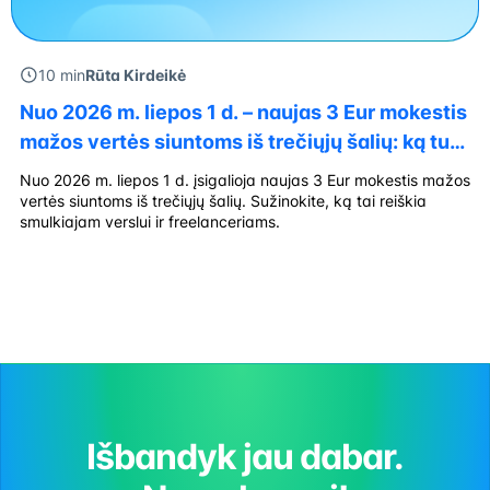
10 min
Rūta Kirdeikė
Nuo 2026 m. liepos 1 d. – naujas 3 Eur mokestis
mažos vertės siuntoms iš trečiųjų šalių: ką turi
žinoti smulkusis verslas ir freelanceriai?
Nuo 2026 m. liepos 1 d. įsigalioja naujas 3 Eur mokestis mažos
vertės siuntoms iš trečiųjų šalių. Sužinokite, ką tai reiškia
smulkiajam verslui ir freelanceriams.
Išbandyk jau dabar.