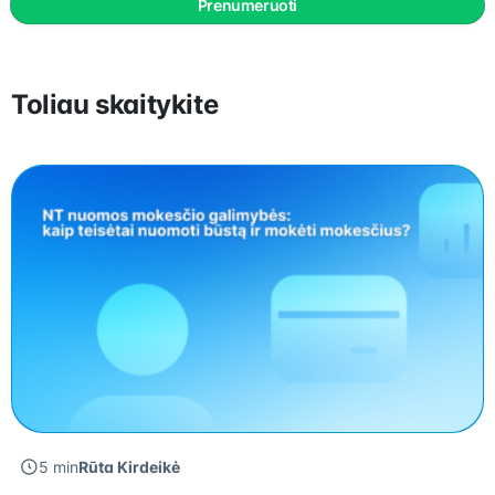
Prenumeruoti
Toliau skaitykite
5 min
Rūta Kirdeikė