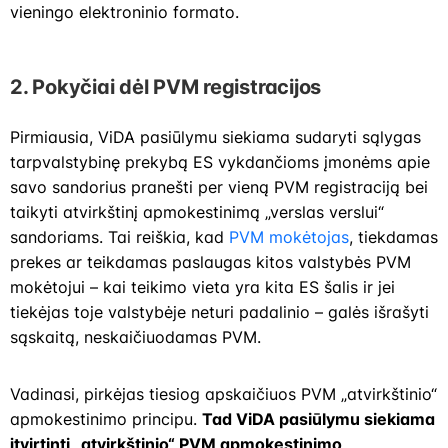
vieningo elektroninio formato.
2. Pokyčiai dėl PVM registracijos
Pirmiausia, ViDA pasiūlymu siekiama sudaryti sąlygas
tarpvalstybinę prekybą ES vykdančioms įmonėms apie
savo sandorius pranešti per vieną PVM registraciją bei
taikyti atvirkštinį apmokestinimą „verslas verslui“
sandoriams. Tai reiškia, kad
PVM mokėtojas
, tiekdamas
prekes ar teikdamas paslaugas kitos valstybės PVM
mokėtojui – kai teikimo vieta yra kita ES šalis ir jei
tiekėjas toje valstybėje neturi padalinio – galės išrašyti
sąskaitą, neskaičiuodamas PVM.
Vadinasi, pirkėjas tiesiog apskaičiuos PVM „atvirkštinio“
apmokestinimo principu.
Tad ViDA pasiūlymu siekiama
įtvirtinti „atvirkštinio“ PVM apmokestinimo