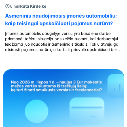
6 min
Rūta Kirdeikė
Asmeninis naudojimasis įmonės automobiliu:
kaip teisingai apskaičiuoti pajamas natūra?
Įmonės automobilis daugelyje verslų yra kasdienė darbo
priemonė, tačiau situacija pasikeičia tuomet, kai darbuotojui
leidžiama juo naudotis ir asmeniniais tikslais. Tokiu atveju gali
atsirasti pajamos natūra, o kartu ir prievolė apskaičiuoti bei
sumokėti mokesčius. Nors pajamų natūra tema nėra nauja,
praktikoje ji vis dar kelia daug klausimų. Ar pakanka vienos
kelionės savaitgalį? Ar būtina skaičiuoti […]