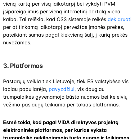
vieną kartą per visą laikotarpį bei vykdyti PVM
įsipareigojimus per vieną internetinį portalą viena
kalba. Tai reiškia, kad OSS sistemoje reikės
deklaruoti
per atitinkamą laikotarpį pervežtas įmonės prekes,
pateikiant sumas pagal kiekvieną šalį, į kurią prekės
nuvežamos.
3. Platformos
Pastarųjų veikla tiek Lietuvoje, tiek ES valstybėse vis
labiau populiarėja,
pavyzdžiui
, vis daugiau
trumpalaikės gyvenamojo būsto nuomos bei keleivių
vežimo paslaugų teikiama per tokias platformas.
Esmė tokia, kad pagal ViDA direktyvos projektą
elektroninės platformos, per kurias vyksta
trumpalaikė nekilnojamojo turto nuoma ir teikiamos