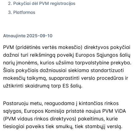
2. Pokyčiai dėl PVM registracijos
3. Platformos
Atnaujinta 2025-09-10
PVM (pridėtinės vertės mokesčio) direktyvos pokyčiai
dažnai turi reikšmingą poveikį Europos Sąjungos šalių
narių įmonėms, kurios užsiima tarpvalstybine prekyba.
Šiais pokyčiais dažniausiai siekiama standartizuoti
mokesčių taikymą, supaprastinti verslo procedūras ir
užtikrinti skaidrumą tarp ES šalių.
Pastaruoju metu, reaguodama į kintančias rinkos
sąlygas, Europos Komisija pristatė naujus PVM ViDA
(PVM vidaus rinkos direktyvos) pakeitimus, kurie
tiesiogiai paveiks tiek smulkų, tiek stambųjį verslą.