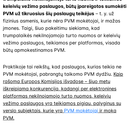
keleivių vežimo paslaugos, būtų įpareigotos sumokėti
PVM už tikruosius šių paslaugų teikėjus
– t. y. už
fizinius asmenis, kurie nėra PVM mokėtojai, ir mažas
įmones. Taigi, šiuo pakeitimu siekiama, kad
trumpalaikės nekilnojamojo turto nuomos ar keleivių
vežimo paslaugos, teikiamos per platformas, visada
būtų apmokestinamos PVM.
Praktikoje tai reikštų, kad paslaugos, kurias teikia ne
PVM mokėtojai, pabrangtų taikomo PVM dydžiu.
Kaip
rašoma Europos Komisijos išvadose – šiuo metu
iškreipiama konkurencija, kadangi per elektronines
platformas nekilnojamojo turto nuomos, keleivių
vežimo paslaugos yra teikiamos pigiau, palyginus su
verslo subjektais, kurie yra
PVM mokėtojai
ir moka
PVM.