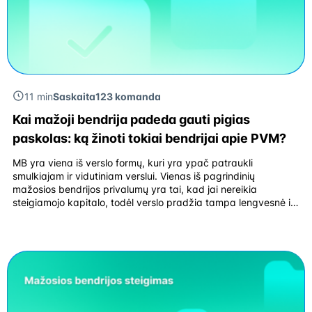
11 min
Saskaita123 komanda
Kai mažoji bendrija padeda gauti pigias
paskolas: ką žinoti tokiai bendrijai apie PVM?
MB yra viena iš verslo formų, kuri yra ypač patraukli
smulkiajam ir vidutiniam verslui. Vienas iš pagrindinių
mažosios bendrijos privalumų yra tai, kad jai nereikia
steigiamojo kapitalo, todėl verslo pradžia tampa lengvesnė ir
pigesnė. Be to, mažoji bendrija neturi privalomai atidaryti
kaupiamosios sąskaitos, kas dar labiau supaprastina
steigimo procesą. Mažoji bendrija taip pat išsiskiria savo […]