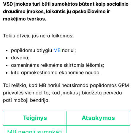
VSD įmokos turi būti sumokėtos būtent kaip socialinio
draudimo įmokos, laikantis jų apskaičiavimo ir
mokėjimo tvarkos.
Tokiu atveju jos nėra laikomos:
papildomu atlygiu
MB
nariui;
dovana;
asmeninėms reikmėms skirtomis lėšomis;
kita apmokestinama ekonomine nauda.
Tai reiškia, kad MB nariui neatsiranda papildomos GPM
prievolės vien dėl to, kad įmokas į biudžetą perveda
pati mažoji bendrija.
Teiginys
Atsakymas
MB negali sumokėti