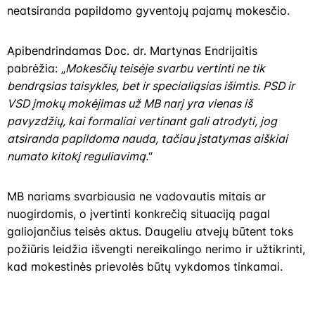
neatsiranda papildomo gyventojų pajamų mokesčio.
Apibendrindamas Doc. dr. Martynas Endrijaitis
pabrėžia: „
Mokesčių teisėje svarbu vertinti ne tik
bendrąsias taisykles, bet ir specialiąsias išimtis. PSD ir
VSD įmokų mokėjimas už MB narį yra vienas iš
pavyzdžių, kai formaliai vertinant gali atrodyti, jog
atsiranda papildoma nauda, tačiau įstatymas aiškiai
numato kitokį reguliavimą.
“
MB nariams svarbiausia ne vadovautis mitais ar
nuogirdomis, o įvertinti konkrečią situaciją pagal
galiojančius teisės aktus. Daugeliu atvejų būtent toks
požiūris leidžia išvengti nereikalingo nerimo ir užtikrinti,
kad mokestinės prievolės būtų vykdomos tinkamai.