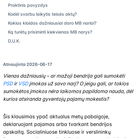
Praktinis pavyzdys
Kodėl svarbu laikytis teisės aktų?
Kokias klaidas dažniausiai daro MB nariai?
Ką turėtų prisiminti kiekvienas MB narys?
D.U.K.
Atnaujinta 2026-06-17
Vienas dažniausių – ar mažoji bendrija gali sumokėti
PSD
ir
VSD
įmokas už savo narį? O jeigu gali, ar tokios
sumokėtos įmokos nėra laikomos papildoma nauda, dėl
kurios atsiranda gyventojų pajamų mokestis?
Šis klausimas ypač aktualus metų pabaigoje,
deklaruojant pajamas arba tvarkant bendrijos
apskaitą. Socialiniuose tinkluose ir verslininkų