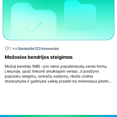
7 min
Saskaita123 komanda
Mažosios bendrijos steigimas
Mažoji bendrija (MB) –yra viena populiariausių verslo formų
Lietuvoje, ypač tinkanti smulkiajam verslui. Ji pasižymi
paprastu steigimu, lanksčiu valdymu, ribota civiline
atsakomybe ir galimybe veiklą pradėti be minimalaus įstatinio
kapitalo. Mažosios bendrijos privalumai Mažoji bendrija (MB)
yra populiari verslo forma Lietuvoje, ypač tinkanti smulkiam
verslui dėl savo paprastumo, lankstumo ir palankių mokesčių.
MB nereikalauja minimalaus […]