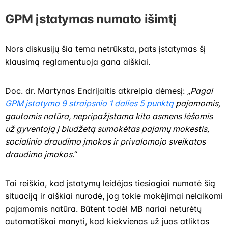
GPM įstatymas numato išimtį
Nors diskusijų šia tema netrūksta, pats įstatymas šį
klausimą reglamentuoja gana aiškiai.
Doc. dr. Martynas Endrijaitis atkreipia dėmesį: „
Pagal
GPM įstatymo 9 straipsnio 1 dalies 5 punktą
pajamomis,
gautomis natūra, nepripažįstama kito asmens lėšomis
už gyventoją į biudžetą sumokėtas pajamų mokestis,
socialinio draudimo įmokos ir privalomojo sveikatos
draudimo įmokos
.“
Tai reiškia, kad įstatymų leidėjas tiesiogiai numatė šią
situaciją ir aiškiai nurodė, jog tokie mokėjimai nelaikomi
pajamomis natūra. Būtent todėl MB nariai neturėtų
automatiškai manyti, kad kiekvienas už juos atliktas