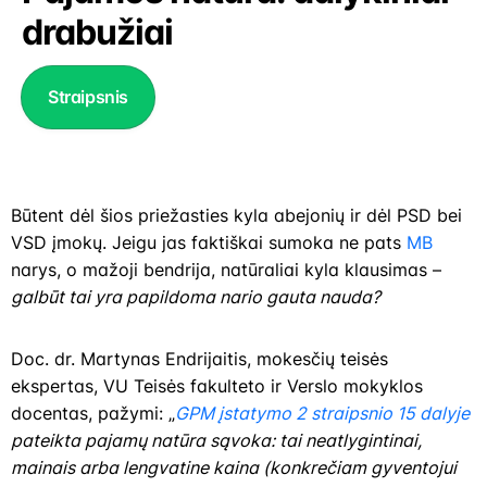
drabužiai
Straipsnis
Būtent dėl šios priežasties kyla abejonių ir dėl PSD bei
VSD įmokų. Jeigu jas faktiškai sumoka ne pats
MB
narys, o mažoji bendrija, natūraliai kyla klausimas –
galbūt tai yra papildoma nario gauta nauda?
Doc. dr. Martynas Endrijaitis, mokesčių teisės
ekspertas, VU Teisės fakulteto ir Verslo mokyklos
docentas, pažymi: „
GPM įstatymo 2 straipsnio 15 dalyje
pateikta pajamų natūra sąvoka: tai neatlygintinai,
mainais arba lengvatine kaina (konkrečiam gyventojui