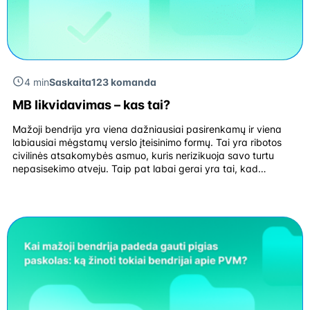
4 min
Saskaita123 komanda
MB likvidavimas – kas tai?
Mažoji bendrija yra viena dažniausiai pasirenkamų ir viena
labiausiai mėgstamų verslo įteisinimo formų. Tai yra ribotos
civilinės atsakomybės asmuo, kuris nerizikuoja savo turtu
nepasisekimo atveju. Taip pat labai gerai yra tai, kad
nereikalingas įstatinis kapitalas, galiausiai, nors vadovas yra
vienas, tačiau bendrijos narių yra daugiau, tad galima
pasidalinti atsakomybes. Tiesa, ne visada yra sėkminga.
Tuomet […]