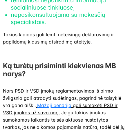
remiamasi nepatikrinta informacija
socialiniuose tinkluose;
nepasikonsultuojama su mokesčių
specialistais.
Tokios klaidos gali lemti neteisingą deklaravimą ir
papildomų klausimų atsiradimą ateityje.
Ką turėtų prisiminti kiekvienas MB
narys?
Nors PSD ir VSD įmokų reglamentavimas iš pirmo
žvilgsnio gali atrodyti sudėtingas, pagrindinė taisyklė
yra gana aiški.
Mažoji bendrija
gali sumokėti PSD ir
VSD įmokas už savo narį.
Jeigu tokios įmokos
sumokamos laikantis teisės aktuose nustatytos
tvarkos, jos nelaikomos pajamomis natūra, todėl dėl jų