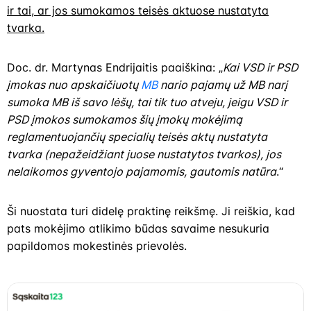
ir tai, ar jos sumokamos teisės aktuose nustatyta
tvarka.
Doc. dr. Martynas Endrijaitis paaiškina: „
Kai VSD ir PSD
įmokas nuo apskaičiuotų
MB
nario pajamų už MB narį
sumoka MB iš savo lėšų, tai tik tuo atveju, jeigu VSD ir
PSD įmokos sumokamos šių įmokų mokėjimą
reglamentuojančių specialių teisės aktų nustatyta
tvarka (nepažeidžiant juose nustatytos tvarkos), jos
nelaikomos gyventojo pajamomis, gautomis natūra
.“
Ši nuostata turi didelę praktinę reikšmę. Ji reiškia, kad
pats mokėjimo atlikimo būdas savaime nesukuria
papildomos mokestinės prievolės.