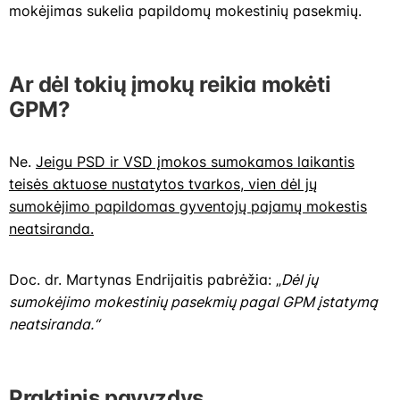
mokėjimas sukelia papildomų mokestinių pasekmių.
Ar dėl tokių įmokų reikia mokėti
GPM?
Ne.
Jeigu PSD ir VSD įmokos sumokamos laikantis
teisės aktuose nustatytos tvarkos, vien dėl jų
sumokėjimo papildomas gyventojų pajamų mokestis
neatsiranda.
Doc. dr. Martynas Endrijaitis pabrėžia: „
Dėl jų
sumokėjimo mokestinių pasekmių pagal GPM įstatymą
neatsiranda.“
Praktinis pavyzdys