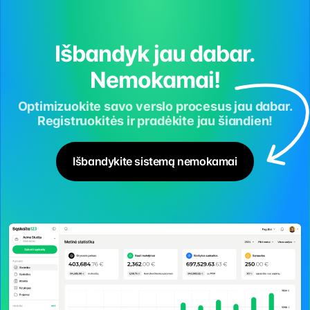
Išbandyk jau dabar.
Nemokamai!
Optimizuokite savo verslo procesus jau dabar.
Registruokitės ir pradėkite jau šiandien!
Išbandykite sistemą nemokamai