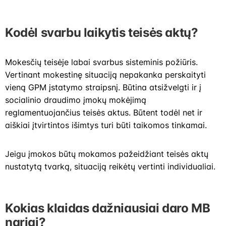
Kodėl svarbu laikytis teisės aktų?
Mokesčių teisėje labai svarbus sisteminis požiūris.
Vertinant mokestinę situaciją nepakanka perskaityti
vieną GPM įstatymo straipsnį. Būtina atsižvelgti ir į
socialinio draudimo įmokų mokėjimą
reglamentuojančius teisės aktus. Būtent todėl net ir
aiškiai įtvirtintos išimtys turi būti taikomos tinkamai.
Jeigu įmokos būtų mokamos pažeidžiant teisės aktų
nustatytą tvarką, situaciją reikėtų vertinti individualiai.
Kokias klaidas dažniausiai daro MB
nariai?