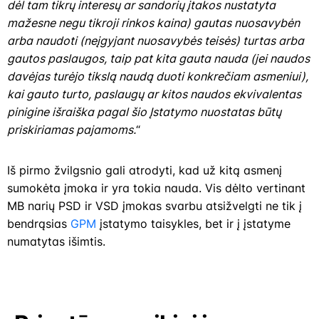
dėl tam tikrų interesų ar sandorių įtakos nustatyta
mažesne negu tikroji rinkos kaina) gautas nuosavybėn
arba naudoti (neįgyjant nuosavybės teisės) turtas arba
gautos paslaugos, taip pat kita gauta nauda (jei naudos
davėjas turėjo tikslą naudą duoti konkrečiam asmeniui),
kai gauto turto, paslaugų ar kitos naudos ekvivalentas
pinigine išraiška pagal šio Įstatymo nuostatas būtų
priskiriamas pajamoms.
“
Iš pirmo žvilgsnio gali atrodyti, kad už kitą asmenį
sumokėta įmoka ir yra tokia nauda. Vis dėlto vertinant
MB narių PSD ir VSD įmokas svarbu atsižvelgti ne tik į
bendrąsias
GPM
įstatymo taisykles, bet ir į įstatyme
numatytas išimtis.