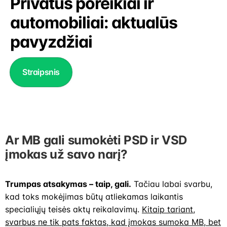
Privatūs poreikiai ir
automobiliai: aktualūs
pavyzdžiai
Straipsnis
Ar MB gali sumokėti PSD ir VSD
įmokas už savo narį?
Trumpas atsakymas – taip, gali.
Tačiau labai svarbu,
kad toks mokėjimas būtų atliekamas laikantis
specialiųjų teisės aktų reikalavimų.
Kitaip tariant,
svarbus ne tik pats faktas, kad įmokas sumoka MB, bet