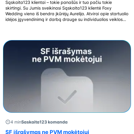
Sąskaita123 klientai – tokie panašūs ir tuo pačiu tokie
skirtingi. Su Jumis sveikinasi Sąskaita123 klientė Foxy
Wedding viena iš bendra įkūrėjų Aurelija. Atvirai apie startuolio
idėjos įgyvendinimą ir darbą drauge su individualios veiklos
vykdytojais. Foxy Wedding – skaitmeninė vestuvių
planavimo platforma. Pagal jaunųjų poreikius sudaromas
renginio biudžetas, scenarijus, automatiškai atrenkami
paslaugų teikėjai ir kita. Pradėjo augti kaip ant […]
4 min
Saskaita123 komanda
SF išrašymas ne PVM mokėtojui