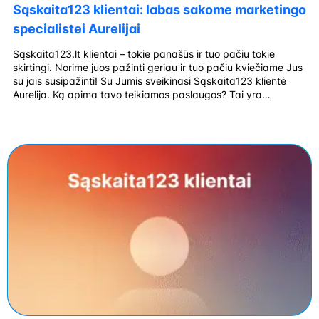
Sąskaita123 klientai: labas sakome marketingo
specialistei Aurelijai
Sąskaita123.lt klientai – tokie panašūs ir tuo pačiu tokie
skirtingi. Norime juos pažinti geriau ir tuo pačiu kviečiame Jus
su jais susipažinti! Su Jumis sveikinasi Sąskaita123 klientė
Aurelija. Ką apima tavo teikiamos paslaugos? Tai yra
skaitmeniniai marketingo (skaitmeninės rinkodaros)
sprendimai: SEO, turinio kūrimas, svetainių dizainas, social
media valdymas ir reklama. Kas paskatino dirbti
savarankiškai? Dirbti […]