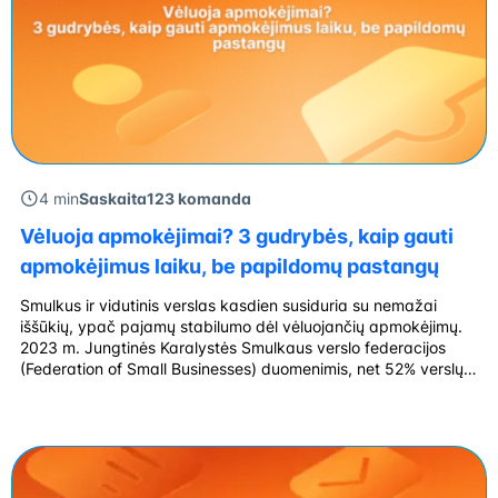
4 min
Saskaita123 komanda
Vėluoja apmokėjimai? 3 gudrybės, kaip gauti
apmokėjimus laiku, be papildomų pastangų
Smulkus ir vidutinis verslas kasdien susiduria su nemažai
iššūkių, ypač pajamų stabilumo dėl vėluojančių apmokėjimų.
2023 m. Jungtinės Karalystės Smulkaus verslo federacijos
(Federation of Small Businesses) duomenimis, net 52% verslų
susiduria su vėluojančiais mokėjimais. Tai – ne tik kelia rimtų
nepatogumų, bet ir yra dažna žlungančio verslo priežastis.
Kaip užkirsti tam kelią? Sąskaitų išrašymas laiku […]