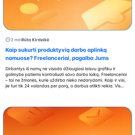
3 min
Rūta Kirdeikė
Kaip sukurti produktyvią darbo aplinką
namuose? Freelanceriai, pagalba Jums
Dirbantys iš namų ne visada džiaugiasi laisvu grafiku ir
galimybe patiems kontroliuoti savo darbo laiką. Freelanceriai
– tai ne žmonės, kurie uždirba nieko nedarydami. Kaip ir visi,
jie turi tik 24 valandas per parą, o darbus atlikti reikia. Vis
daugiau įmonių ieško specialistų, kurie geba dirbti nuotoliniu
būdu. Kodėl? Remiantis 2020 m. kovo mėn. „Gallup“ […]