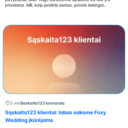
privaloma. MB, kaip juridinis asmuo, privalo teisingai
registruoti pajamas, išlaidas, rengti finansines ataskaitas ir
teikti deklaracijas. Plačiau apie MB apskaitos niuansus
kalbamės su doc. dr. Martynu Endrijaičiu, Valstybinės
mokesčių inspekcijos prie Lietuvos […]
3 min
Saskaita123 komanda
Sąskaita123 klientai: labas sakome Foxy
Wedding įkūrėjams