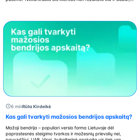
jo lūkesčiai yra labai aukšti. Beveik kasdien jis atsiunčia
priminimą ir skubina atlikti užduotį anksčiau nei buvo […]
6 min
Rūta Kirdeikė
Kas gali tvarkyti mažosios bendrijos apskaitą?
Mažoji bendrija – populiari verslo forma Lietuvoje dėl
paprastesnės steigimo tvarkos ir mažesnių prievolių nei,
pavyzdžiui, UAB. Visgi, buhalterinė apskaita vis tiek yra