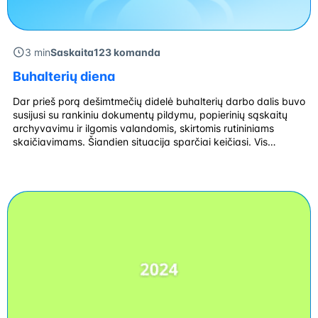
3 min
Saskaita123 komanda
Buhalterių diena
Dar prieš porą dešimtmečių didelė buhalterių darbo dalis buvo
susijusi su rankiniu dokumentų pildymu, popierinių sąskaitų
archyvavimu ir ilgomis valandomis, skirtomis rutininiams
skaičiavimams. Šiandien situacija sparčiai keičiasi. Vis
daugiau procesų automatizuojami, o buhalteriai tampa ne tik
apskaitos specialistais, bet ir verslo konsultantais,
padedančiais vadovams priimti duomenimis pagrįstus
sprendimus. Šiuolaikinis buhalteris turi nuolat atnaujinti žinias:
sekti […]