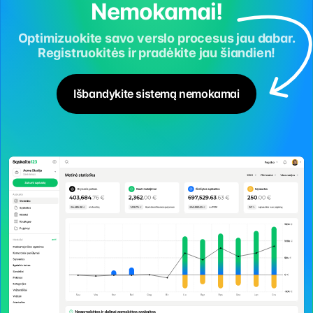
Nemokamai!
Optimizuokite savo verslo procesus jau dabar.
Registruokitės ir pradėkite jau šiandien!
Išbandykite sistemą nemokamai