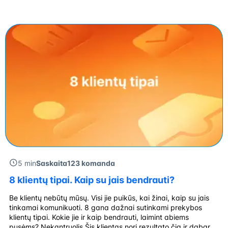
statusą galite patikrinti prisijungę prie asmeninės paskyros
portale – Valstybinė ligonių kasa. Sodros puslapyje pasirinkite
skiltį „PSD įmokos“ ir spauskite […]
5 min
Saskaita123 komanda
8 klientų tipai. Kaip su jais bendrauti?
Be klientų nebūtų mūsų. Visi jie puikūs, kai žinai, kaip su jais
tinkamai komunikuoti. 8 gana dažnai sutinkami prekybos
klientų tipai. Kokie jie ir kaip bendrauti, laimint abiems
pusėms? Nekantruolis Šis klientas nori rezultato čia ir dabar, o