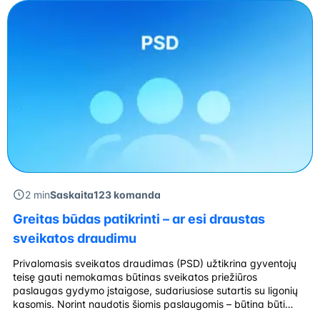
2 min
Saskaita123 komanda
Greitas būdas patikrinti – ar esi draustas
sveikatos draudimu
Privalomasis sveikatos draudimas (PSD) užtikrina gyventojų
teisę gauti nemokamas būtinas sveikatos priežiūros
paslaugas gydymo įstaigose, sudariusiose sutartis su ligonių
kasomis. Norint naudotis šiomis paslaugomis – būtina būti
draustam PSD. Kaip pasitikrinti PSD galiojimą? Savo draudimo