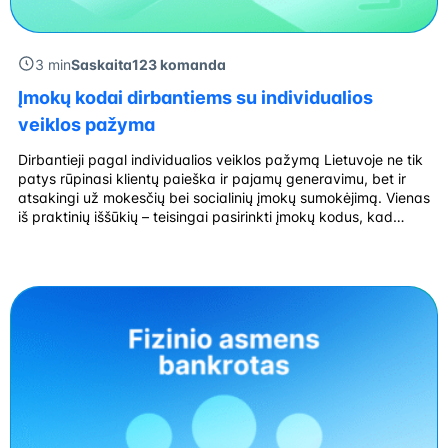
3 min
Saskaita123 komanda
Įmokų kodai dirbantiems su individualios
veiklos pažyma
Dirbantieji pagal individualios veiklos pažymą Lietuvoje ne tik
patys rūpinasi klientų paieška ir pajamų generavimu, bet ir
atsakingi už mokesčių bei socialinių įmokų sumokėjimą. Vienas
iš praktinių iššūkių – teisingai pasirinkti įmokų kodus, kad
pinigai „pasiektų“ reikiamą instituciją ir būtų tinkamai
užskaityti. Netinkamai nurodytas kodas gali reikšti ne tik
vėlavimo delspinigius, bet ir papildomą biurokratiją […]