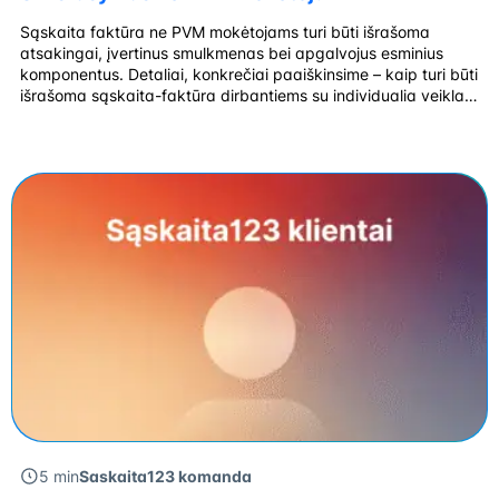
Sąskaita faktūra ne PVM mokėtojams turi būti išrašoma
atsakingai, įvertinus smulkmenas bei apgalvojus esminius
komponentus. Detaliai, konkrečiai paaiškinsime – kaip turi būti
išrašoma sąskaita-faktūra dirbantiems su individualia veikla ir
kokia informacija turi būti pateikiama. Gyventojas, kuris
verčiasi individualia veikla, kiekvieną kartą už suteiktas
paslaugas arba parduotą prekę privalo išrašyti sąskaitą-
faktūrą. Sąskaita faktūra be PVM 🧾 1. Dokumento tipas
SĄSKAITA-FAKTŪRAViršuje […]
5 min
Saskaita123 komanda