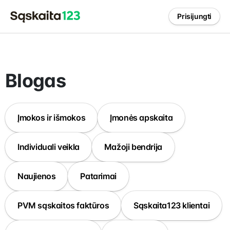
Prisijungti
Blogas
Įmokos ir išmokos
Įmonės apskaita
Individuali veikla
Mažoji bendrija
Naujienos
Patarimai
PVM sąskaitos faktūros
Sąskaita123 klientai