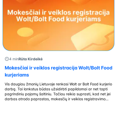
4 min
Rūta Kirdeikė
Mokesčiai ir veiklos registracija Wolt/Bolt Food
kurjeriams
Vis daugiau žmonių Lietuvoje renkasi Wolt ar Bolt Food kurjerio
darbą. Tai lankstus būdas užsidirbti papildomai ar net tapti
pagrindiniu pajamų šaltiniu. Tačiau reikia suprasti, kad net jei
darbas atrodo paprastas, mokesčių ir veiklos registravimo
srityje yra aiškios taisyklės. Plačiau juos aptarsime kartu su
VU teisės fakulteto ir verslo mokyklos docentu Martynu
Endrijaičiu. Ar reikia registruoti […]