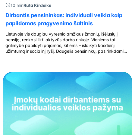
10 min
Rūta Kirdeikė
Dirbantis pensininkas: individuali veikla kaip
papildomas pragyvenimo šaltinis
Lietuvoje vis daugiau vyresnio amžiaus žmonių, išėjusių į
pensiją, renkasi likti aktyvūs darbo rinkoje. Vieniems tai
galimybė papildyti pajamas, kitiems – išlaikyti kasdienį
užimtumą ir socialinį ryšį. Daugelis pensininkų, pasirinkdami
individualią veiklą pagal pažymą, siekia didesnio
savarankiškumo, lankstumo ar papildomų pajamų, taip pat
siekia įgyvendinti asmeninius tikslus ar profesinius siekius.
Viena patraukliausių formų, kuri suteikia […]