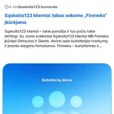
4 min
Saskaita123 komanda
Sąskaita123 klientai: labas sakome „Finmeka”
įkūrėjams
Sąskaita123 klientai – tokie panašūs ir tuo pačiu tokie
skirtingi. Su Jumis sveikinasi Sąskaita123 klientai MB Finmeka
įkūrėjai Gintautas ir Giedrė. Atvirai apie buhalterijos tvarkymą
ir įmonės steigimo formalumus. Finmeka – buhalterines ir
finansų konsultavimo paslaugas teikianti įmonė. Mūsų biuras
yra įsikūręs Jablonskio g, Šiauliuose. Mes siūlome buhalterinės
apskaitos, verslo steigimo, konsultacijos ir teisinių patarimų
[…]