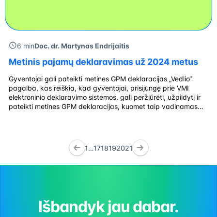
6 min
Doc. dr. Martynas Endrijaitis
Metinis pajamų deklaravimas už 2024 metus
Gyventojai gali pateikti metines GPM deklaracijas „Vedlio“
pagalba, kas reiškia, kad gyventojai, prisijungę prie VMI
elektroninio deklaravimo sistemos, gali peržiūrėti, užpildyti ir
pateikti metines GPM deklaracijas, kuomet taip vadinamas
„vedlys“ užduoda klausimus gyventojui, įspėja, primena, kad
gyventojas ko svarbaus neapmirštų ir taip vedamas „vedlio“
klausimų užpildo bei pateikia deklaraciją. Vos kelių mygtukų
paspaudimu gyventojai gali […]
1
…
17
18
19
20
21
Išbandyk jau dabar.