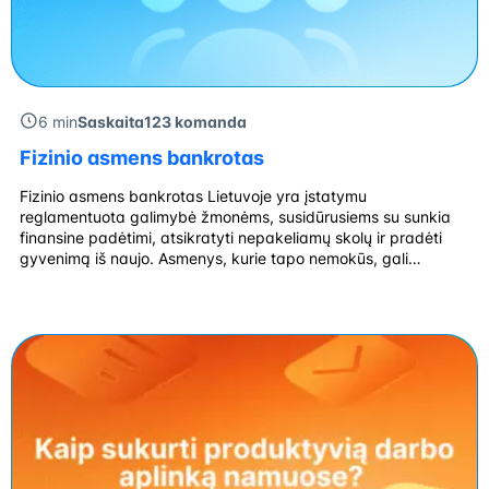
6 min
Saskaita123 komanda
Fizinio asmens bankrotas
Fizinio asmens bankrotas Lietuvoje yra įstatymu
reglamentuota galimybė žmonėms, susidūrusiems su sunkia
finansine padėtimi, atsikratyti nepakeliamų skolų ir pradėti
gyvenimą iš naujo. Asmenys, kurie tapo nemokūs, gali
pasinaudoti šia galimybe, o ši procedūra suteikia naujas
galimybes. Nors ši procedūra gali atrodyti bauginanti,
tinkamai pasiruošus ir pasirinkus teisingus žingsnius, ji gali
tapti išeitimi iš ilgametės skolos […]