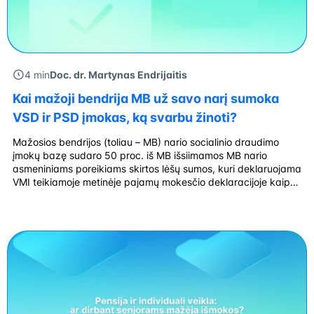
4 min
Doc. dr. Martynas Endrijaitis
Kai mažoji bendrija MB už savo narį sumoka
VSD ir PSD įmokas, ką svarbu žinoti?
Mažosios bendrijos (toliau – MB) nario socialinio draudimo
įmokų bazę sudaro 50 proc. iš MB išsiimamos MB nario
asmeniniams poreikiams skirtos lėšų sumos, kuri deklaruojama
VMI teikiamoje metinėje pajamų mokesčio deklaracijoje kaip
su darbo santykiais ar jų esmę atitinkančiais santykiais
susijusios pajamos (02 pajamų rūšies kodu). Vadinasi, kuomet
MB, vykdydama VSDĮ ir SDĮ nuostatas už […]