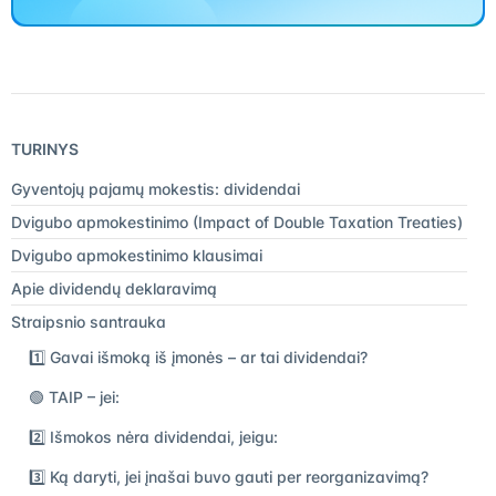
TURINYS
Gyventojų pajamų mokestis: dividendai
Dvigubo apmokestinimo (Impact of Double Taxation Treaties)
Dvigubo apmokestinimo klausimai
Apie dividendų deklaravimą
Straipsnio santrauka
1️⃣ Gavai išmoką iš įmonės – ar tai dividendai?
🟢 TAIP – jei:
2️⃣ Išmokos nėra dividendai, jeigu:
3️⃣ Ką daryti, jei įnašai buvo gauti per reorganizavimą?