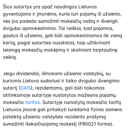
Šios sutartys yra ypač naudingos Lietuvos
gyventojams ir įmonėms, kurie turi pajamų iš užsienio,
nes jos padeda sumažinti mokesčių naštą ir išvengti
dvigubo apmokestinimo. Tai reiškia, kad pajamos,
gautos iš užsienio, gali būti apmokestinamos tik vieną
kartą, pagal sutarties nuostatas, taip užtikrinant
teisingą mokesčių mokėjimą ir skatinant tarptautinę
veiklą.
Jeigu dividendai, išmokami užsienio valstybių, su
kuriomis Lietuva sudariusi ir taiko dvigubo išvengimo
sutartį (
DAIS
), rezidentams, gali būti taikomas
atitinkamoje sutartyje nustatytas mažesnis pajamų
mokesčio
tarifas
. Sutartyje numatytą mokesčio tarifą
Lietuvos įmonė gali pritaikyti turėdama fizinio asmens
pateiktą užsienio valstybės rezidento prašymą
sumažinti išskaičiuojamą mokestį (FR0021 forma).