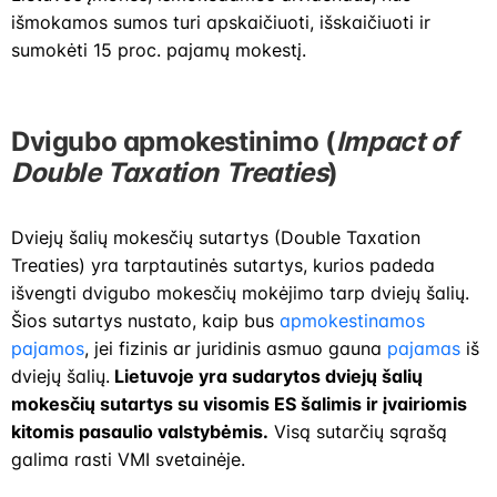
išmokamos sumos turi apskaičiuoti, išskaičiuoti ir
sumokėti 15 proc. pajamų mokestį.
Dvigubo apmokestinimo (
Impact of
Double Taxation Treaties
)
Dviejų šalių mokesčių sutartys (Double Taxation
Treaties) yra tarptautinės sutartys, kurios padeda
išvengti dvigubo mokesčių mokėjimo tarp dviejų šalių.
Šios sutartys nustato, kaip bus
apmokestinamos
pajamos
, jei fizinis ar juridinis asmuo gauna
pajamas
iš
dviejų šalių.
Lietuvoje yra sudarytos dviejų šalių
mokesčių sutartys su visomis ES šalimis ir įvairiomis
kitomis pasaulio valstybėmis.
Visą sutarčių sąrašą
galima rasti VMI svetainėje.