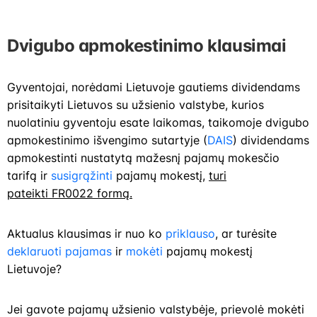
Dvigubo apmokestinimo klausimai
Gyventojai, norėdami Lietuvoje gautiems dividendams
prisitaikyti Lietuvos su užsienio valstybe, kurios
nuolatiniu gyventoju esate laikomas, taikomoje dvigubo
apmokestinimo išvengimo sutartyje (
DAIS
) dividendams
apmokestinti nustatytą mažesnį pajamų mokesčio
tarifą ir
susigrąžinti
pajamų mokestį,
turi
pateikti FR0022 formą.
Aktualus klausimas ir nuo ko
priklauso
, ar turėsite
deklaruoti pajamas
ir
mokėti
pajamų mokestį
Lietuvoje?
Jei gavote pajamų užsienio valstybėje, prievolė mokėti