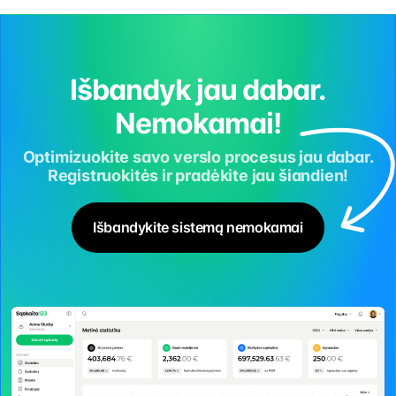
Išbandyk jau dabar.
Nemokamai!
Optimizuokite savo verslo procesus jau dabar.
Registruokitės ir pradėkite jau šiandien!
Išbandykite sistemą nemokamai