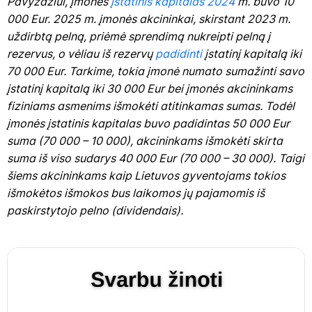
Pavyzdžiui, įmonės
įstatinis kapitalas
2024
m. buvo 10
000 Eur. 2025 m. įmonės akcininkai, skirstant 2023 m.
uždirbtą pelną, priėmė sprendimą nukreipti pelną į
rezervus, o vėliau iš rezervų
padidinti
įstatinį kapitalą iki
70 000 Eur. Tarkime, tokia įmonė numato sumažinti savo
įstatinį kapitalą iki 30 000 Eur bei įmonės akcininkams
fiziniams asmenims išmokėti atitinkamas sumas. Todėl
įmonės įstatinis kapitalas buvo padidintas 50 000 Eur
suma (70 000 – 10 000), akcininkams išmokėti skirta
suma iš viso sudarys 40 000 Eur (70 000 – 30 000). Taigi
šiems akcininkams kaip Lietuvos gyventojams tokios
išmokėtos išmokos bus laikomos jų pajamomis iš
paskirstytojo pelno (dividendais).