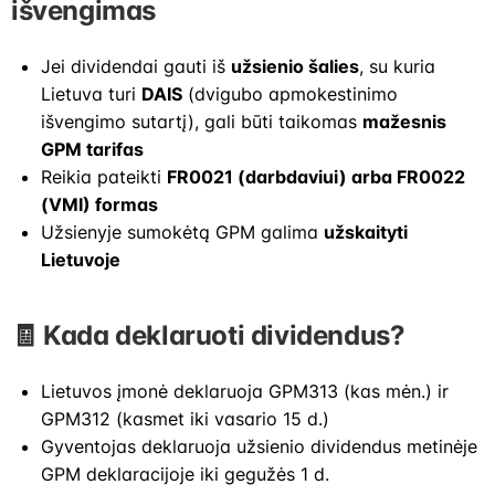
išvengimas
Jei dividendai gauti iš
užsienio šalies
, su kuria
Lietuva turi
DAIS
(dvigubo apmokestinimo
išvengimo sutartį), gali būti taikomas
mažesnis
GPM tarifas
Reikia pateikti
FR0021 (darbdaviui) arba FR0022
(VMI) formas
Užsienyje sumokėtą GPM galima
užskaityti
Lietuvoje
🧾 Kada deklaruoti dividendus?
Lietuvos įmonė deklaruoja GPM313 (kas mėn.) ir
GPM312 (kasmet iki vasario 15 d.)
Gyventojas deklaruoja užsienio dividendus metinėje
GPM deklaracijoje iki gegužės 1 d.