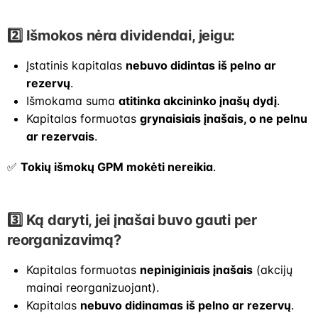
2️⃣ Išmokos nėra dividendai, jeigu:
Įstatinis kapitalas
nebuvo didintas iš pelno ar
rezervų
.
Išmokama suma
atitinka akcininko įnašų dydį
.
Kapitalas formuotas
grynaisiais įnašais, o ne pelnu
ar rezervais
.
✅
Tokių išmokų GPM mokėti nereikia
.
3️⃣ Ką daryti, jei įnašai buvo gauti per
reorganizavimą?
Kapitalas formuotas
nepiniginiais įnašais
(akcijų
mainai reorganizuojant).
Kapitalas
nebuvo didinamas iš pelno ar rezervų
.