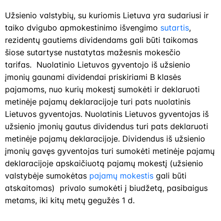
Užsienio valstybių, su kuriomis Lietuva yra sudariusi ir
taiko dvigubo apmokestinimo išvengimo
sutartis
,
rezidentų gautiems dividendams gali būti taikomas
šiose sutartyse nustatytas mažesnis mokesčio
tarifas. Nuolatinio Lietuvos gyventojo iš užsienio
įmonių gaunami dividendai priskiriami B klasės
pajamoms, nuo kurių mokestį sumokėti ir deklaruoti
metinėje pajamų deklaracijoje turi pats nuolatinis
Lietuvos gyventojas. Nuolatinis Lietuvos gyventojas iš
užsienio įmonių gautus dividendus turi pats deklaruoti
metinėje pajamų deklaracijoje. Dividendus iš užsienio
įmonių gavęs gyventojas turi sumokėti metinėje pajamų
deklaracijoje apskaičiuotą pajamų mokestį (užsienio
valstybėje sumokėtas
pajamų mokestis
gali būti
atskaitomas) privalo sumokėti į biudžetą, pasibaigus
metams, iki kitų metų gegužės 1 d.