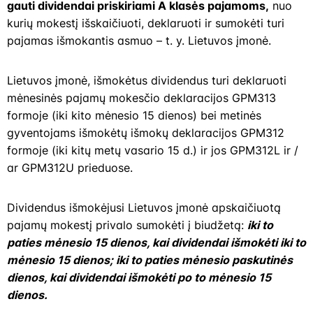
gauti dividendai priskiriami A klasės pajamoms,
nuo
kurių mokestį išskaičiuoti, deklaruoti ir sumokėti turi
pajamas išmokantis asmuo – t. y. Lietuvos įmonė.
Lietuvos įmonė, išmokėtus dividendus turi deklaruoti
mėnesinės pajamų mokesčio deklaracijos GPM313
formoje (iki kito mėnesio 15 dienos) bei metinės
gyventojams išmokėtų išmokų deklaracijos GPM312
formoje (iki kitų metų vasario 15 d.) ir jos GPM312L ir /
ar GPM312U prieduose.
Dividendus išmokėjusi Lietuvos įmonė apskaičiuotą
pajamų mokestį privalo sumokėti į biudžetą:
iki to
paties mėnesio 15 dienos, kai dividendai išmokėti iki to
mėnesio 15 dienos; iki to paties mėnesio paskutinės
dienos, kai dividendai išmokėti po to mėnesio 15
dienos.