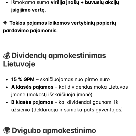
Išmokama suma
viršija įnašų + buvusių akcijų
įsigijimo vertę
.
🔶
Tokios pajamos laikomos vertybinių popierių
pardavimo pajamomis
.
💰 Dividendų apmokestinimas
Lietuvoje
15 % GPM
– skaičiuojamas nuo pirmo euro
A klasės pajamos
– kai dividendus moka Lietuvos
įmonė (mokestį išskaičiuoja įmonė)
B klasės pajamos
– kai dividendai gaunami iš
užsienio (deklaruoja ir sumoka pats gyventojas)
🌍 Dvigubo apmokestinimo