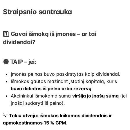
Straipsnio santrauka
1️⃣ Gavai išmoką iš įmonės – ar tai
dividendai?
🟢 TAIP – jei:
Įmonės pelnas buvo paskirstytas kaip dividendai.
Išmokos gautos mažinant įstatinį kapitalą, kuris
buvo didintas iš pelno arba rezervų
.
Akcininkui išmokama suma
viršija jo įnašų sumą
(jei
įnašai sudaryti iš pelno).
💡
Tokiu atveju: išmokos laikomos dividendais ir
apmokestinamos 15 % GPM
.