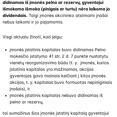
didinamas iš įmonės pelno ar rezervų, gyventojui
išmokama išmoka (pinigais ar turtu) nėra laikoma jo
dividendais.
Taigi įmonės akcininko atsiimami įnašai
nebus laikomi ir jo pajamomis.
Visgi aktualu žinoti, kad jeigu:
įmonės įstatinis kapitalas buvo didinamas Pelno
mokesčio įstatymo 41 str. 2 d. 7 punkte nustatytu
vienetų reorganizavimo būdu (t. y. įmonės, kurios
įstatinis kapitalas yra mažinamas, akcijas
gyventojas gavo mainais keičiant į kitos įmonės
akcijas, t. y. kapitalas buvo formuotas nepiniginiais
įnašais), ir
įmonės įstatinis kapitalas nebuvo didinamas iš
pelno ar rezervų,
tai sumažinus šios įmonės įstatinį kapitalą gyventojui