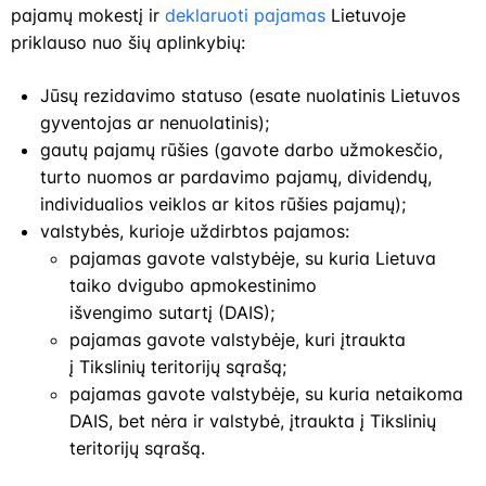
pajamų mokestį ir
deklaruoti pajamas
Lietuvoje
priklauso nuo šių aplinkybių:
Jūsų rezidavimo statuso (esate nuolatinis Lietuvos
gyventojas ar nenuolatinis);
gautų pajamų rūšies (gavote darbo užmokesčio,
turto nuomos ar pardavimo pajamų, dividendų,
individualios veiklos ar kitos rūšies pajamų);
valstybės, kurioje uždirbtos pajamos:
pajamas gavote valstybėje, su kuria Lietuva
taiko dvigubo apmokestinimo
išvengimo sutartį (DAIS);
pajamas gavote valstybėje, kuri įtraukta
į Tikslinių teritorijų sąrašą;
pajamas gavote valstybėje, su kuria netaikoma
DAIS, bet nėra ir valstybė, įtraukta į Tikslinių
teritorijų sąrašą.