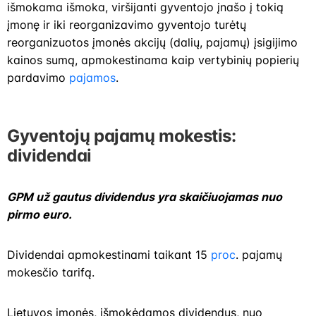
išmokama išmoka, viršijanti gyventojo įnašo į tokią
įmonę ir iki reorganizavimo gyventojo turėtų
reorganizuotos įmonės akcijų (dalių, pajamų) įsigijimo
kainos sumą, apmokestinama kaip vertybinių popierių
pardavimo
pajamos
.
Gyventojų pajamų mokestis:
dividendai
GPM už gautus dividendus yra skaičiuojamas nuo
pirmo euro.
Dividendai apmokestinami taikant 15
proc
. pajamų
mokesčio tarifą.
Lietuvos įmonės, išmokėdamos dividendus, nuo