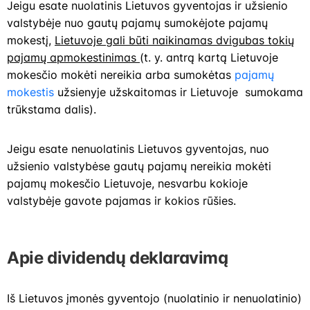
Jeigu esate nuolatinis Lietuvos gyventojas ir užsienio
valstybėje nuo gautų pajamų sumokėjote pajamų
mokestį,
Lietuvoje gali būti naikinamas dvigubas tokių
pajamų apmokestinimas
(t. y. antrą kartą Lietuvoje
mokesčio mokėti nereikia arba sumokėtas
pajamų
mokestis
užsienyje užskaitomas ir Lietuvoje sumokama
trūkstama dalis).
Jeigu esate nenuolatinis Lietuvos gyventojas, nuo
užsienio valstybėse gautų pajamų nereikia mokėti
pajamų mokesčio Lietuvoje, nesvarbu kokioje
valstybėje gavote pajamas ir kokios rūšies.
Apie dividendų deklaravimą
Iš Lietuvos įmonės gyventojo (nuolatinio ir nenuolatinio)