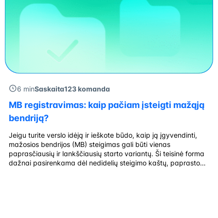
6 min
Saskaita123 komanda
MB registravimas: kaip pačiam įsteigti mažąją
bendriją?
Jeigu turite verslo idėją ir ieškote būdo, kaip ją įgyvendinti,
mažosios bendrijos (MB) steigimas gali būti vienas
paprasčiausių ir lankščiausių starto variantų. Ši teisinė forma
dažnai pasirenkama dėl nedidelių steigimo kaštų, paprasto
valdymo modelio ir galimybės greitai pradėti veiklą
neinvestuojant didelių lėšų. Plačiau apie MB Lietuvos
Respublikos mažųjų bendrijų įstatymas. Kas yra mažoji
bendrija? Mažoji […]