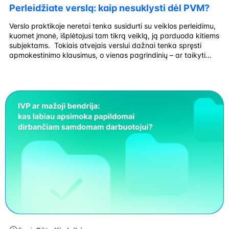
Perleidžiate verslą: kaip nesuklysti dėl PVM?
Verslo praktikoje neretai tenka susidurti su veiklos perleidimu,
kuomet įmonė, išplėtojusi tam tikrą veiklą, ją parduoda kitiems
subjektams. Tokiais atvejais verslui dažnai tenka spręsti
apmokestinimo klausimus, o vienas pagrindinių – ar taikyti
PVM? Deja, praktikoje vis dar pasitaiko atvejų, kai atskiri
turto vienetai vertinami atskirai, nors iš esmės jie sudaro vieną
visumą – veiklos (ar […]