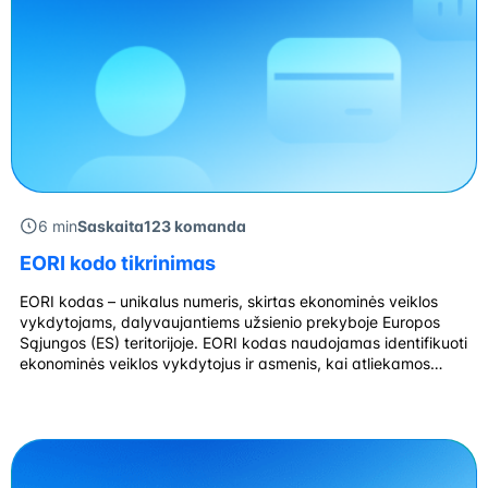
6 min
Saskaita123 komanda
EORI kodo tikrinimas
EORI kodas – unikalus numeris, skirtas ekonominės veiklos
vykdytojams, dalyvaujantiems užsienio prekyboje Europos
Sąjungos (ES) teritorijoje. EORI kodas naudojamas identifikuoti
ekonominės veiklos vykdytojus ir asmenis, kai atliekamos
muitinės formalumai ES šalyse. EORI kodas yra būtinas
importuojant, eksportuojant prekes ar atliekant kitas muitinės
procedūras ES šalyse. Kas yra EORI kodas ir kam jis
reikalingas? EORI (angl. […]