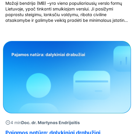
Mažoji bendrija (MB) –yra viena populiariausių verslo formų
Lietuvoje, ypač tinkanti smulkiajam verslui. Ji pasižymi
paprastu steigimu, lanksčiu valdymu, ribota civiline
atsakomybe ir galimybe veiklą pradėti be minimalaus įstatinio
kapitalo. Mažosios bendrijos privalumai Mažoji bendrija (MB)
yra populiari verslo forma Lietuvoje, ypač tinkanti smulkiam
verslui dėl savo paprastumo, lankstumo ir palankių mokesčių.
MB nereikalauja minimalaus […]
4 min
Doc. dr. Martynas Endrijaitis
Pajamos natūra: dalykiniai drabužiai