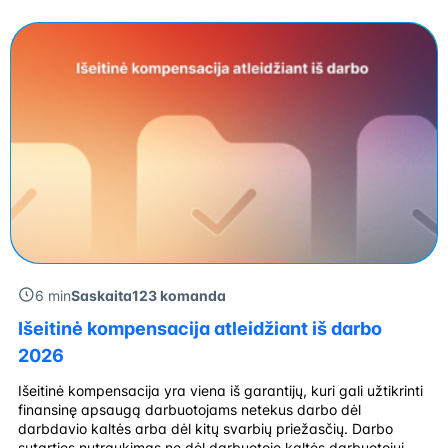
sinonimai, jos reiškia skirtingus dalykus. E. sąskaita
dažniausiai […]
6 min
Saskaita123 komanda
Išeitinė kompensacija atleidžiant iš darbo
2026
Išeitinė kompensacija yra viena iš garantijų, kuri gali užtikrinti
finansinę apsaugą darbuotojams netekus darbo dėl
darbdavio kaltės arba dėl kitų svarbių priežasčių. Darbo
sutarties nutraukimas ne dėl darbuotojo kaltės darbuotojui