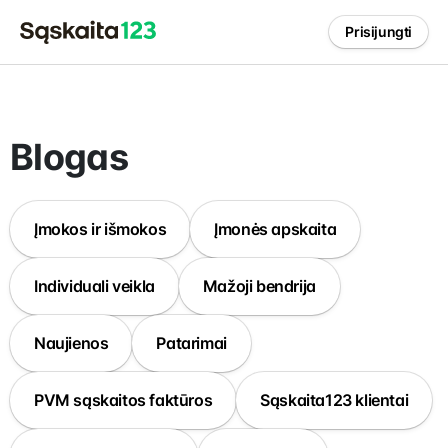
Prisijungti
Blogas
Įmokos ir išmokos
Įmonės apskaita
Individuali veikla
Mažoji bendrija
Naujienos
Patarimai
PVM sąskaitos faktūros
Sąskaita123 klientai