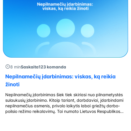
8 min
Saskaita123 komanda
Nepilnamečių įdarbinimas: viskas, ką reikia
žinoti
Nepilnamečių įdarbinimas šiek tiek skiriasi nuo pilnametystės
sulaukusių įdarbinimo. Kitaip tariant, darbdaviai, įdarbindami
nepilnamečius asmenis, privalo laikytis labai griežtų darbo-
poilsio režimo reikalavimų. Tai numato Lietuvos Respublikos
įstatymai. Vasaros sezono metu verslininkai jaučia didesnį
poreikį įdarbinti nepilnamečius asmenis, nes atsiranda
daugiau nekvalifikuotų darbo vietų, kurios „veikia“ tik vasaros