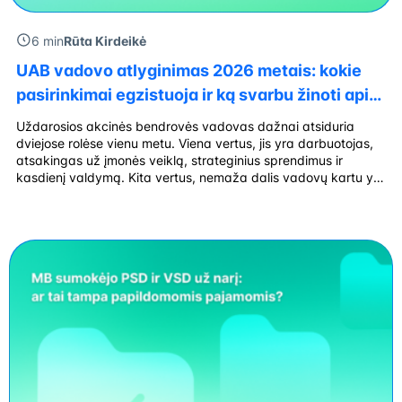
6 min
Rūta Kirdeikė
UAB vadovo atlyginimas 2026 metais: kokie
pasirinkimai egzistuoja ir ką svarbu žinoti apie
mokesčius?
Uždarosios akcinės bendrovės vadovas dažnai atsiduria
dviejose rolėse vienu metu. Viena vertus, jis yra darbuotojas,
atsakingas už įmonės veiklą, strateginius sprendimus ir
kasdienį valdymą. Kita vertus, nemaža dalis vadovų kartu yra
ir įmonės akcininkai, todėl jiems kyla klausimas – kokiu būdu
geriausia gauti pajamas iš UAB? Ar pakanka darbo
užmokesčio? Ar verta dalį lėšų išsimokėti […]