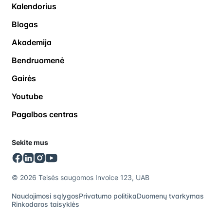
Kalendorius
Blogas
Akademija
Bendruomenė
Gairės
Youtube
Pagalbos centras
Sekite mus
© 2026 Teisės saugomos Invoice 123, UAB
Naudojimosi sąlygos
Privatumo politika
Duomenų tvarkymas
Rinkodaros taisyklės