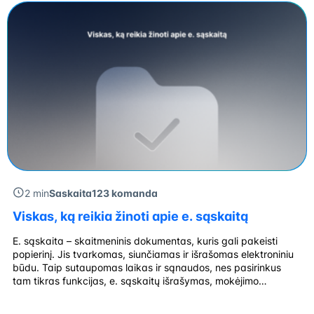
sezono metu. Galiausiai, patys moksleiviai rodo didesnį
susidomėjimą […]
2 min
Saskaita123 komanda
Viskas, ką reikia žinoti apie e. sąskaitą
E. sąskaita – skaitmeninis dokumentas, kuris gali pakeisti
popierinį. Jis tvarkomas, siunčiamas ir išrašomas elektroniniu
būdu. Taip sutaupomas laikas ir sąnaudos, nes pasirinkus
tam tikras funkcijas, e. sąskaitų išrašymas, mokėjimo
procesas vyksta automatiškai. Kuo skiriasi e. sąskaita ir e.
sąskaita faktūra? Nors šios sąvokos dažnai vartojamos kaip