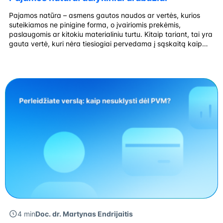
Pajamos natūra – asmens gautos naudos ar vertės, kurios
suteikiamos ne pinigine forma, o įvairiomis prekėmis,
paslaugomis ar kitokiu materialiniu turtu. Kitaip tariant, tai yra
gauta vertė, kuri nėra tiesiogiai pervedama į sąskaitą kaip
pinigai, tačiau turi realią finansinę išraišką. Pajamų natūra
vertę samprata Pajamos natūra yra neatlygintinai, mainais ar
lengvatine (mažesne nei rinkos) kaina […]
4 min
Doc. dr. Martynas Endrijaitis