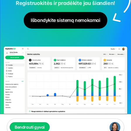
Registruokitės ir pradėkite jau šiandien!
Išbandykite sistemą nemokamai
Bendrauti gyvai