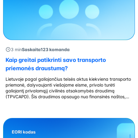
3 min
Saskaita123 komanda
Kaip greitai patikrinti savo transporto
priemonės draustumą?
Lietuvoje pagal galiojančius teisės aktus kiekviena transporto
priemonė, dalyvaujanti viešajame eisme, privalo turėti
galiojantį privalomąjį civilinės atsakomybės draudimą
(TPVCAPD). Šis draudimas apsaugo nuo finansinės naštos,
kuri gali kilti įvykus eismo įvykiui, nes atlygina žalą, padarytą
kitiems asmenims – jų turtui, sveikatai ar gyvybei. Transporto
priemonės savininkas yra atsakingas už tai, kad draudimas
būtų galiojantis visą […]