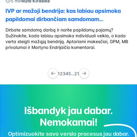
5 min
Rūta Kirdeikė
IVP ar mažoji bendrija: kas labiau apsimoka
papildomai dirbančiam samdomam
darbuotojui?
Dirbate samdomą darbą ir norite papildomų pajamų?
Sužinokite, kada labiau apsimoka individuali veikla, o kada
verta steigti mažąją bendriją. Aptariami mokesčiai, GPM, MB
privalumai ir Martyno Endrijaičio komentarai.
1
2
3
4
5
…
21
Išbandyk jau dabar.
Nemokamai!
Optimizuokite savo verslo procesus jau dabar.