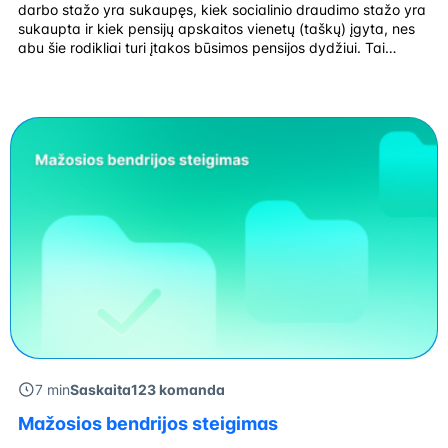
darbo stažo yra sukaupęs, kiek socialinio draudimo stažo yra
sukaupta ir kiek pensijų apskaitos vienetų (taškų) įgyta, nes
abu šie rodikliai turi įtakos būsimos pensijos dydžiui. Tai
žinodamas, asmuo galės geriau organizuoti likusį laiką iki
pensijos, kad senatvėje tikrai gautų užsitarnautas pajamas.
Taip pat svarbu suprasti, kaip veikia […]
7 min
Saskaita123 komanda
Mažosios bendrijos steigimas