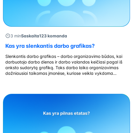
3 min
Saskaita123 komanda
Kas yra slenkantis darbo grafikas?
Slenkantis darbo grafikas – darbo organizavimo būdas, kai
darbuotojo darbo dienos ir darbo valandos keičiasi pagal iš
anksto sudarytą grafiką. Toks darbo laiko organizavimas
dažniausiai taikomas įmonėse, kuriose veikla vykdoma
pamainomis arba darbo poreikis skiriasi priklausomai nuo
savaitės dienų ar sezoniškumo. Darbo laikas gali apimti
rytines, dienines, vakarines ar naktines pamainas, o grafikai
dažnai koreguojami […]