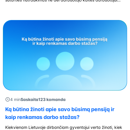
sukelia ne tik emocinių, bet ir finansinių pasekmių. Viena iš
darbuotojo garantijų tokiais atvejais yra teisė į išeitinę išmoką.
Valstybinė darbo inspekcija paruošė atmintinę apie […]
4 min
Saskaita123 komanda
Ką būtina žinoti apie savo būsimą pensiją ir
kaip renkamas darbo stažas?
Kiekvienam Lietuvoje dirbančiam gyventojui verta žinoti, kiek