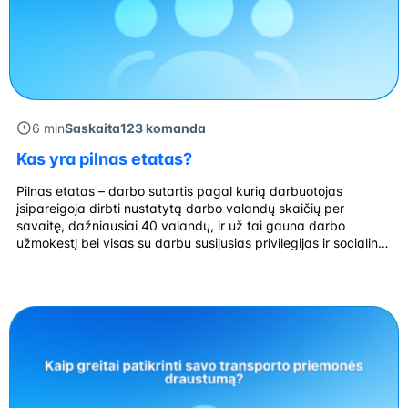
6 min
Saskaita123 komanda
Kas yra pilnas etatas?
Pilnas etatas – darbo sutartis pagal kurią darbuotojas
įsipareigoja dirbti nustatytą darbo valandų skaičių per
savaitę, dažniausiai 40 valandų, ir už tai gauna darbo
užmokestį bei visas su darbu susijusias privilegijas ir socialines
garantijas. Šiuolaikinėje darbo rinkoje daug diskusijų kyla apie
įvairias darbo formas, tačiau pilnas etatas ir toliau išlieka
viena iš populiariausių darbo formų […]