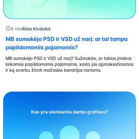
6 min
Rūta Kirdeikė
MB sumokėjo PSD ir VSD už narį: ar tai tampa
papildomomis pajamomis?
MB sumokėjo PSD ir VSD už narį? Sužinokite, ar tokios įmokos
laikomos papildomomis pajamomis, kada jos apmokestinamos
ir ką svarbu žinoti mažosios bendrijos nariams.